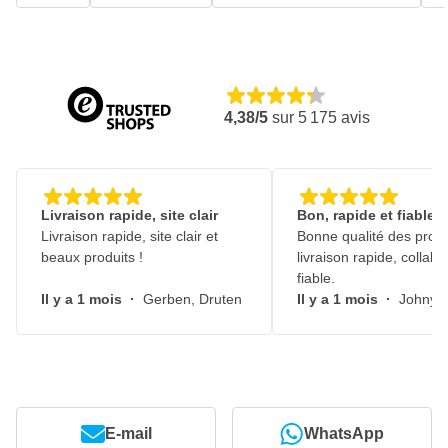
4,38/5
sur
5 175
avis
Livraison rapide, site clair
Bon, rapide et fiable
Livraison rapide, site clair et
Bonne qualité des produ
beaux produits !
livraison rapide, collabo
fiable.
Il y a 1 mois
·
Gerben, Druten
Il y a 1 mois
·
Johny, 
E-mail
WhatsApp