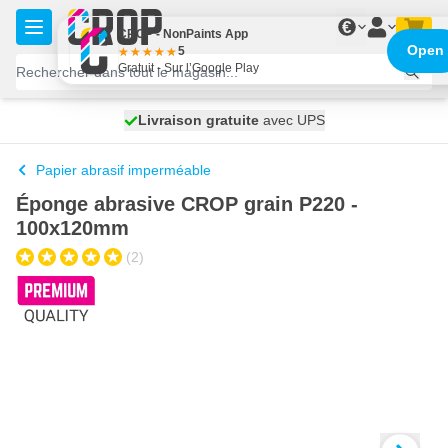
Aller au contenu
€
CROP - NonPaints App
Open
5
Gratuit - Sur l’Google Play
100 jours
Livraison gratuite
expédié aujourd'hui
avec UPS
Papier abrasif imperméable
Éponge abrasive CROP grain P220 -
100x120mm
(2)