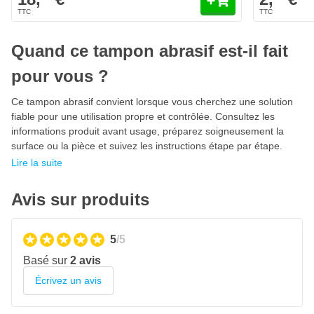
Rayures régulières
Convient pour le ponçage à sec et à l'eau
Quand ce tampon abrasif est-il fait
Ne se déchire pas et ne se casse pas
pour vous ?
Emballage individuel par taille de grain
Ce tampon abrasif convient lorsque vous cherchez une solution
fiable pour une utilisation propre et contrôlée. Consultez les
informations produit avant usage, préparez soigneusement la
surface ou la pièce et suivez les instructions étape par étape.
Lire la suite
Avis sur produits
5
/5
Basé sur
2 avis
Écrivez un avis