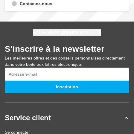
Contactez-nous
100 jours
Livraison gratuite
expédié aujourd'hui
avec UPS
S'inscrire à la newsletter
Les meilleures offres et des conseils personnalisés directement
dans votre boîte aux lettres électronique.
Adresse mail
Inscription
Service client
Se connecter