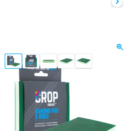
View larger image
View larger image
View larger image
View larger image
View larger image
+5
Expédié aujourd'hui
Variante
Éponge abrasive CROP grain P220 - 100x120mm
Choisissez la quantité
48
1 Pièce
2,
€