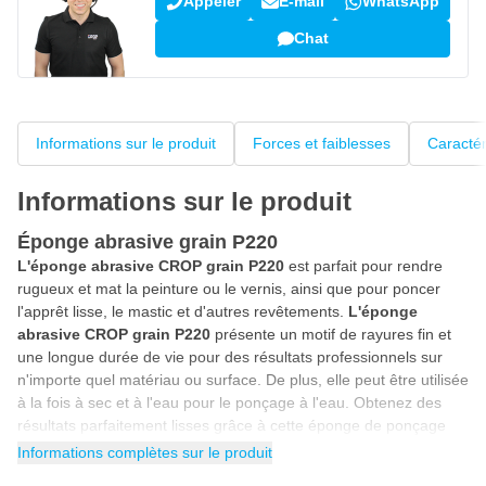
Appeler
E-mail
WhatsApp
Chat
Informations sur le produit
Forces et faiblesses
Caractér
Informations sur le produit
Éponge abrasive grain P220
L'éponge abrasive CROP grain P220
est parfait pour rendre
rugueux et mat la peinture ou le vernis, ainsi que pour poncer
l'apprêt lisse, le mastic et d'autres revêtements.
L'éponge
abrasive
CROP grain P220
présente un motif de rayures fin et
une longue durée de vie pour des résultats professionnels sur
n'importe quel matériau ou surface. De plus, elle peut être utilisée
à la fois à sec et à l'eau pour le ponçage à l'eau. Obtenez des
résultats parfaitement lisses grâce à cette éponge de ponçage
professionnel.
Informations complètes sur le produit