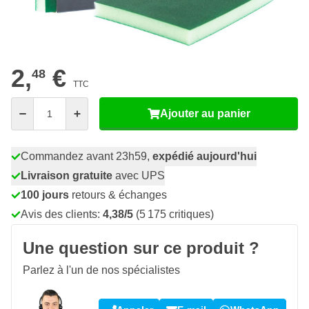
36
10 Pièces
2,
€
ÉCONOMISEZ 5%
pce
23
20 Pièces
2,
€
ÉCONOMISEZ 10%
pce
2,
€
48
TTC
Quantité
Ajouter au panier
Commandez avant 23h59,
expédié aujourd'hui
Livraison gratuite
avec UPS
100 jours
retours & échanges
Avis des clients:
4,38/5
(5 175 critiques)
Une question sur ce produit ?
Parlez à l'un de nos spécialistes