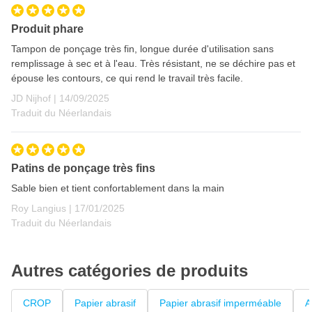
Produit phare
Tampon de ponçage très fin, longue durée d'utilisation sans
remplissage à sec et à l'eau. Très résistant, ne se déchire pas et
épouse les contours, ce qui rend le travail très facile.
14 septembre 2025
JD Nijhof |
14/09/2025
Traduit du Néerlandais
Patins de ponçage très fins
Sable bien et tient confortablement dans la main
17 janvier 2025
Roy Langius |
17/01/2025
Traduit du Néerlandais
Autres catégories de produits
CROP
Papier abrasif
Papier abrasif imperméable
A