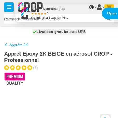
Aller au contenu
€
CROP - NonPaints App
Open
5
Gratuit - Sur l’Google Play
100 jours
Livraison gratuite
expédié aujourd'hui
avec UPS
Apprêts 2K
Apprêt Epoxy 2K BEIGE en aérosol CROP -
Professionnel
(5)