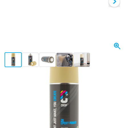
View larger image
View larger image
View larger image
View larger image
View larger image
+4
Expédié aujourd'hui
Variante
Apprêt Epoxy 2K BEIGE en aérosol CROP - Professionnel
Choisissez la quantité
84
1 Pièce
18,
€