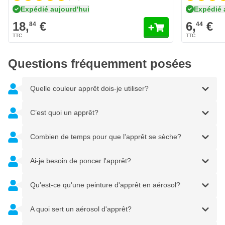
Expédié aujourd'hui
Expédié 
Meilleur apprêt époxy 2K de couleur BEIGE
18,
€
6,
€
84
44
Idéal pour les vernis et peintures de couleurs claires
Belle image de pulvérisation
Adhérence très forte
Questions fréquemment posées
Résistant à la rouille et à la corrosion
Résistant aux produits chimiques
Quelle couleur apprêt dois-je utiliser?
Résistant aux solvants
C’est quoi un apprêt?
Pouvoir garnissant élevé
Bon effet isolant
Combien de temps pour que l'apprêt se sèche?
Peut être recouvert de vernis 1K et 2K
Après activation, l'aérosol se conserve 6 heures
Ai-je besoin de poncer l'apprêt?
Temps de séchage:
Qu'est-ce qu'une peinture d'apprêt en aérosol?
Sec hors poussière après 10 à 20 minutes à 20°C
A quoi sert un aérosol d'apprêt?
Adhérence résistante après 5 heures à 20°C