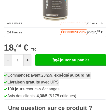
47
6 Pièces
18,
€
ÉCONOMISEZ 2%
pce
08
12 Pièces
18,
€
ÉCONOMISEZ 4%
pce
90
18 Pièces
17,
€
ÉCONOMISEZ 5%
pce
33
24 Pièces
17,
€
ÉCONOMISEZ 8%
pce
18,
€
84
TTC
Quantité
Ajouter au panier
Commandez avant 23h59,
expédié aujourd'hui
Livraison gratuite
avec UPS
100 jours
retours & échanges
Avis des clients:
4,38/5
(5 175 critiques)
Une question sur ce produit ?