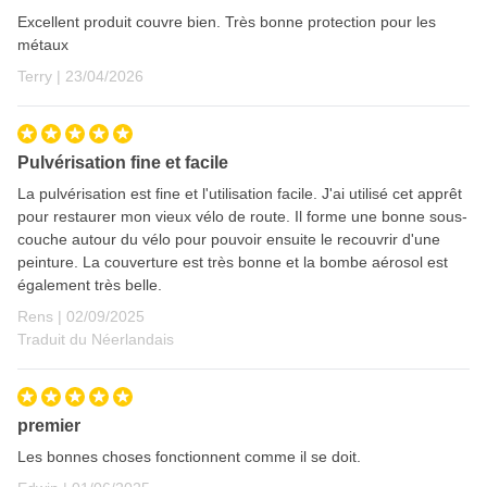
Excellent produit couvre bien. Très bonne protection pour les
métaux
23 avril 2026
Terry |
23/04/2026
Pulvérisation fine et facile
La pulvérisation est fine et l'utilisation facile. J'ai utilisé cet apprêt
pour restaurer mon vieux vélo de route. Il forme une bonne sous-
couche autour du vélo pour pouvoir ensuite le recouvrir d'une
peinture. La couverture est très bonne et la bombe aérosol est
également très belle.
2 septembre 2025
Rens |
02/09/2025
Traduit du Néerlandais
premier
Les bonnes choses fonctionnent comme il se doit.