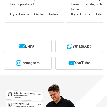
beaux produits !
livraison rapide, collabo
fiable.
Il y a 1 mois
·
Gerben, Druten
Il y a 1 mois
·
Johny, 
E-mail
WhatsApp
Instagram
YouTube