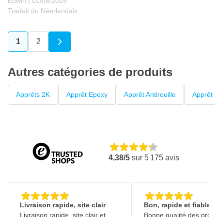
1 juin 2025
Edwin |
01/06/2025
Traduit du Néerlandais
1
2
Vous lisez actuellement la page
Page
Autres catégories de produits
Apprêts 2K
Apprêt Epoxy
Apprêt Antirouille
Apprêt
4,38/5
sur
5 175
avis
Livraison rapide, site clair
Bon, rapide et fiable
Livraison rapide, site clair et
Bonne qualité des produ