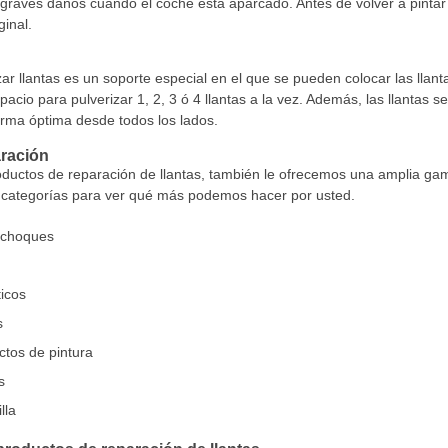
r graves daños cuando el coche está aparcado. Antes de volver a pinta
ginal.
ar llantas es un soporte especial en el que se pueden colocar las llant
pacio para pulverizar 1, 2, 3 ó 4 llantas a la vez. Además, las llantas s
orma óptima desde todos los lados.
aración
uctos de reparación de llantas, también le ofrecemos una amplia gam
s categorías para ver qué más podemos hacer por usted.
achoques
icos
s
tos de pintura
s
lla