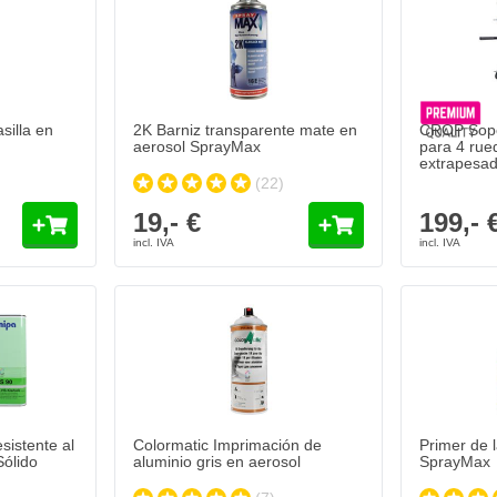
silla en
2K Barniz transparente mate en
CROP Sopor
aerosol SprayMax
para 4 rued
extrapesa
(22)
19,- €
199,- 
tente al rayado en lata - Alto Sólido
Primer de l
20,
€
87
Se envía
Cantidad
Contenido
Añadir al carrito
sistente al
Colormatic Imprimación de
Primer de 
Sólido
aluminio gris en aerosol
SprayMax