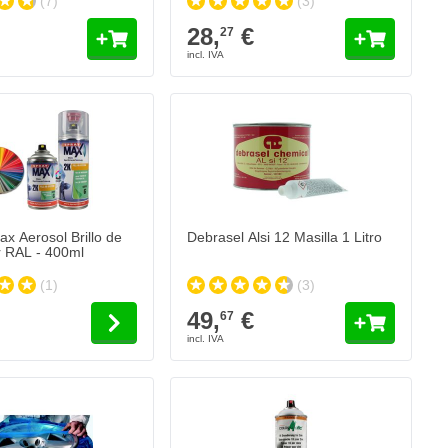
(7)
(3)
28,
€
27
x Aerosol Brillo de
Debrasel Alsi 12 Masilla 1 Litro
 RAL - 400ml
(1)
(3)
49,
€
67