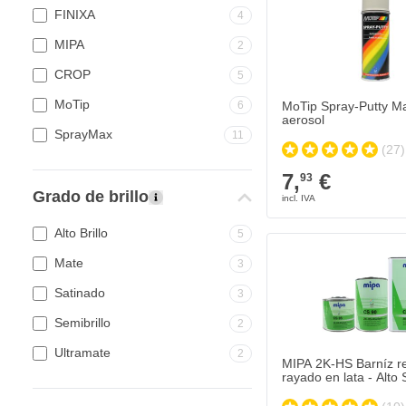
FINIXA
4
MIPA
2
CROP
5
MoTip
6
MoTip Spray-Putty Ma
aerosol
SprayMax
11
(27)
7,
€
93
Grado de brillo
Alto Brillo
5
MIPA 2K-HS Barníz resis
28,
€
59
Mate
3
Se envía hoy
Satinado
3
Cantidad
Contenido
Semibrillo
2
Ultramate
2
MIPA 2K-HS Barníz re
rayado en lata - Alto 