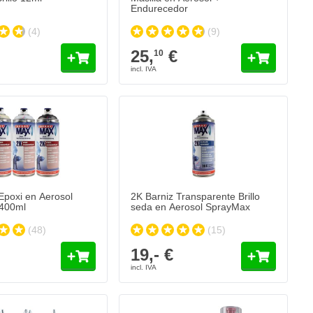
Endurecedor
(4)
(9)
25,
€
10
poxi en Aerosol SprayMax 400ml
 hoy
Añadir al carrito
2K Barniz Transparente Brillo
400ml
seda en Aerosol SprayMax
(48)
(15)
19,- €