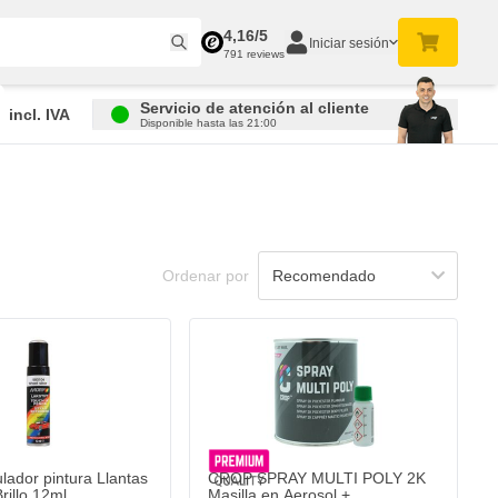
4,16/5
Iniciar sesión
791 reviews
Servicio de atención al cliente
incl. IVA
Disponible hasta las 21:00
Ordenar por
lador pintura Llantas
CROP SPRAY MULTI POLY 2K
Brillo 12ml
Masilla en Aerosol +