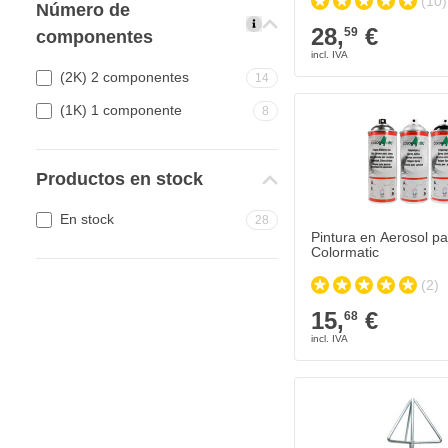
(10)
Número de
28,
€
59
componentes
(2K) 2 componentes
14
Pintura en Aerosol par
(1K) 1 componente
8
15,
€
68
Se envía hoy
Cantidad
Productos en stock
Color
En stock
28
Pintura en Aerosol pa
Colormatic
(2)
15,
€
68