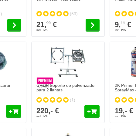
)
(53)
21,
€
9,
€
99
11
2K Primer E
19,- €
Se envía
Cantidad
Color
carar
CROP Soporte de pulverizador
2K Primer Epoxi en Aerosol
para 2 llantas
SprayMax 
(1)
220,- €
19,- €