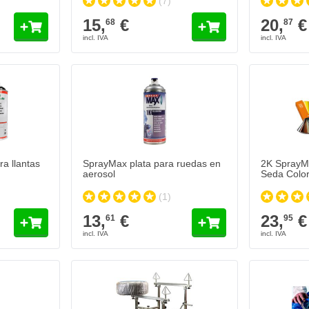
(7)
15,
€
20,
€
68
87
a llantas Colormatic
Añadir al carrito
ra llantas
SprayMax plata para ruedas en
2K SprayMa
aerosol
Seda Color
(1)
13,
€
23,
€
61
95