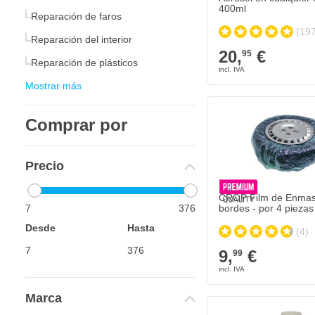
400ml
Reparación de faros
(197
Reparación del interior
20,
€
95
Reparación de plásticos
Mostrar más
Comprar por
Precio
CROP Film de Enmas
7
376
bordes - por 4 piezas
Desde
Hasta
(4)
9,
€
99
Marca