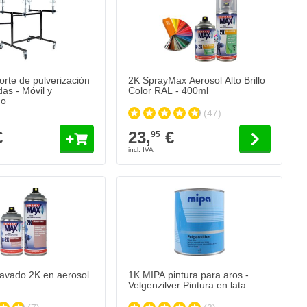
te de pulverización
2K SprayMax Aerosol Alto Brillo
as - Móvil y
Color RAL - 400ml
do
(47)
€
23,
€
95
avado 2K en aerosol SprayMax
 hoy
Añadir al carrito
lavado 2K en aerosol
1K MIPA pintura para aros -
Velgenzilver Pintura en lata