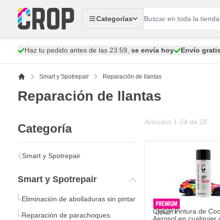
Ir al contenido
Categorías
Haz tu pedido antes de las 23:59,
se envía hoy
Envío grati
Smart y Spotrepair
Reparación de llantas
Reparación de llantas
Artículos
1
-
24
de
28
Categoría
Smart y Spotrepair
Smart y Spotrepair
Eliminación de abolladuras sin pintar
CROP Pintura de Co
Reparación de parachoques
Aerosol en cualquier c