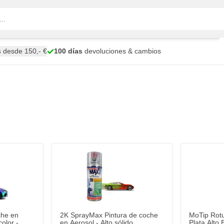
s
desde 150,- €
100 días
devoluciones & cambios
che en
2K SprayMax Pintura de coche
MoTip Rotu
olor -
en Aerosol - Alto sólido
Plata Alto 