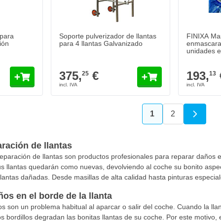
 para
Soporte pulverizador de llantas
FINIXA Mas
ión
para 4 llantas Galvanizado
enmascarar
unidades e
375,
€
193,
25
13
1
2
Actualmente estás
Página
ración de llantas
eparación de llantas son productos profesionales para reparar daños e
sus llantas quedarán como nuevas, devolviendo al coche su bonito a
llantas dañadas. Desde masillas de alta calidad hasta pinturas especia
os en el borde de la llanta
os son un problema habitual al aparcar o salir del coche. Cuando la lla
s bordillos degradan las bonitas llantas de su coche. Por este motivo, 