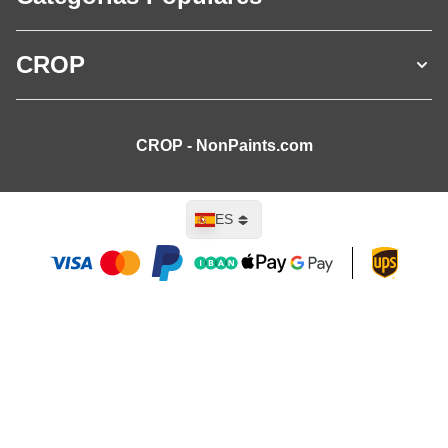
CROP
CROP - NonPaints.com
Lenguaje
ES
Añadir al carrito