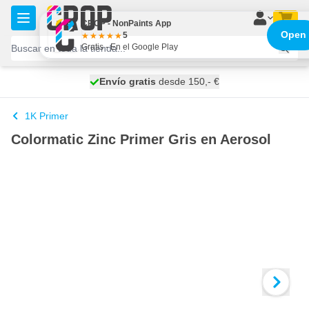
Ir al contenido
CROP - NonPaints App
Open
5
Gratis - En el Google Play
100 días
Envío gratis
desde 150,- €
se envía hoy
1K Primer
Colormatic Zinc Primer Gris en Aerosol