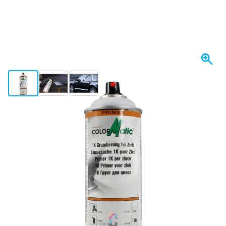
View larger image
View larger image
View larger image
Se envía hoy
15,
€
68
incl. IVA
Cantidad
Añadir al carrito
Haz tu pedido antes de las 23:59,
se envía hoy
Envío gratis
desde 150,- €
100 días
devoluciones & cambios