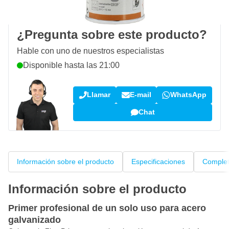
Opiniones de clientes:
4,15/5
(792 críticas)
¿Pregunta sobre este producto?
Hable con uno de nuestros especialistas
Disponible hasta las 21:00
Llamar
E-mail
WhatsApp
Chat
Información sobre el producto
Especificaciones
Complet
Información sobre el producto
Primer profesional de un solo uso para acero
galvanizado