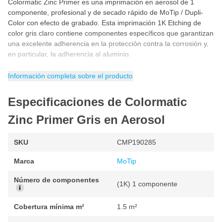
Colormatic Zinc Primer es una imprimación en aerosol de 1
componente, profesional y de secado rápido de MoTip / Dupli-
Color con efecto de grabado. Esta imprimación 1K Etching de
color gris claro contiene componentes específicos que garantizan
una excelente adherencia en la protección contra la corrosión y,
en particular, la adherencia al aluminio.
¿Para qué puedo utilizar esta imprimación de
Información completa sobre el producto
grabado?
Este spray de zinc de grabado Colormatic 1K tiene una excelente
Especificaciones de Colormatic
resistencia a la corrosión catódica, se puede soldar por puntos y
es resistente a la gasolina, los productos químicos y la
Zinc Primer Gris en Aerosol
intemperie. Esta imprimación de grabado 1K es un producto de
alta calidad para el tratamiento de acero galvanizado y sin tratar.
Se trata de una imprimación de zinc metálico anticorrosión muy
SKU
CMP190285
resistente que no necesita pintarse. Como resultado, esta
Marca
MoTip
imprimación también puede utilizarse en lugares de difícil acceso
y fuera de la vista.
Número de componentes
(1K) 1 componente
Características del bote de spray Colormatic etching
primer
Cobertura mínima m²
1.5 m²
Especialmente formulado para retocar carrocerías con