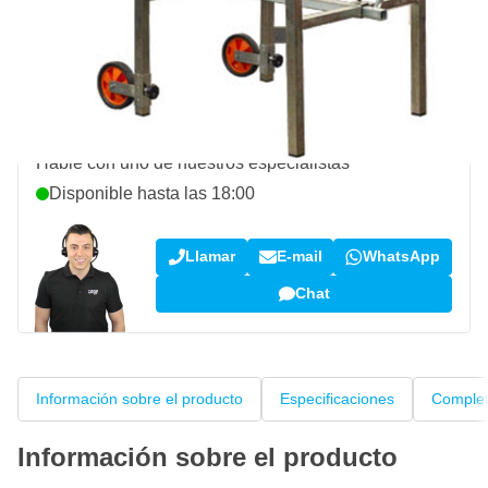
Envío gratis
desde 150,- €
100 días
devoluciones & cambios
Opiniones de clientes:
4,14/5
(794 críticas)
¿Pregunta sobre este producto?
Hable con uno de nuestros especialistas
Disponible hasta las 18:00
Llamar
E-mail
WhatsApp
Chat
Información sobre el producto
Especificaciones
Complet
Información sobre el producto