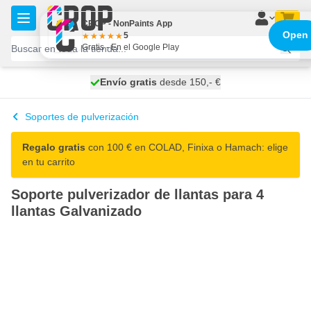
Ir al contenido
CROP - NonPaints App
Open
5
Gratis - En el Google Play
100 días
Envío gratis
desde 150,- €
se envía mañana
Soportes de pulverización
Regalo gratis
con 100 € en COLAD, Finixa o Hamach: elige
en tu carrito
Soporte pulverizador de llantas para 4
llantas Galvanizado