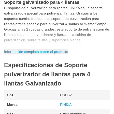
Soporte galvanizado para 4 llantas
El soporte de pulverización para llantas FINIXA es un soporte
galvanizado especial para pulverizar llantas. Gracias a los
soportes suministrados, este soporte de pulverización para
llantas ofrece espacio para pulverizar 4 llantas al mismo tiempo.
Gracias a las 2 ruedas grandes, este soporte de pulverización de
llantas se puede mover dentro y fuera de la cabina de
pulverización, sobre rejillas y superficies planas.
También es adecuado para pulverizar piezas grandes
Información completa sobre el producto
Si retira los soportes de las ruedas del soporte, este soporte de
pulverización también es adecuado para pulverizar piezas
Especificaciones de Soporte
grandes. Piense en pulverizar una tapa de maletero o un capó.
Para evitar daños, se ha instalado una almohadilla de espuma.
pulverizador de llantas para 4
El soporte es de uso universal y puede servir como:
llantas Galvanizado
Soporte de rueda
SKU
EQU52
Soporte de rueda
Soporte de capó
Marca
FINIXA
Soporte de la tapa del maletero