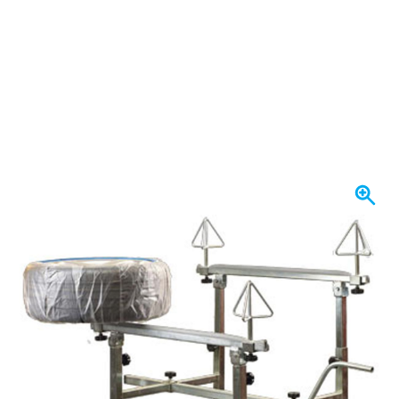
Se envía mañana
375,
€
25
incl. IVA
Cantidad
Añadir al carrito
Haz tu pedido antes de las 23:59,
se envía mañana