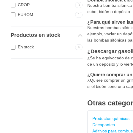
CROP
3
Nuestra bomba sifónica e
cubo, bidón o depósito.
EUROM
1
¿Para qué sirven la
Nuestras bombas sifónica
ejemplo, vaciar un depós
Productos en stock
las bombas sifónicas par
En stock
4
¿Descargar gasol
¿Se ha equivocado de co
de un depósito y lo vier
¿Quiere comprar un g
¿Quiere comprar un grif
si el bidón tiene una capa
Otras categor
Productos químicos
Decapantes
Aditivos para combust