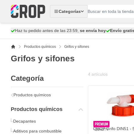
Ir al contenido
Categorías
Haz tu pedido antes de las 23:59,
se envía hoy
Envío grati
Productos químicos
Grifos y sifones
Grifos y sifones
4
artículos
Categoría
Productos químicos
Productos químicos
Decapantes
CROP Grifo DIN51 - 5 
Aditivos para combustible