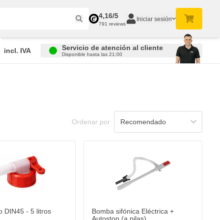
4,16/5
Iniciar sesión
791 reviews
Servicio de atención al cliente
incl. IVA
Disponible hasta las 21:00
Ordenar por
 DIN45 - 5 litros
Bomba sifónica Eléctrica +
Autostop (a pilas)