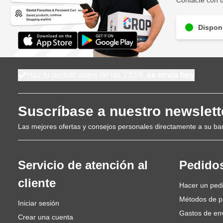
Contacte con u
Disponi
Haz tu pedido antes de las 23:59,
se envía hoy
Suscríbase a nuestro newslett
Las mejores ofertas y consejos personales directamente a su ba
Servicio de atención al
Pedido
cliente
Hacer un ped
Métodos de 
Iniciar sesión
Gastos de en
Crear una cuenta