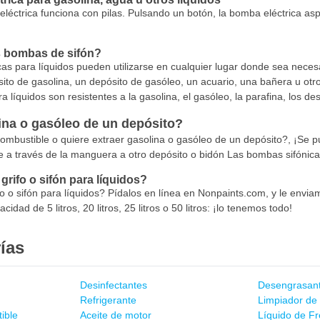
léctrica funciona con pilas. Pulsando un botón, la bomba eléctrica asp
s bombas de sifón?
s para líquidos pueden utilizarse en cualquier lugar donde sea necesa
ito de gasolina, un depósito de gasóleo, un acuario, una bañera u otro
a líquidos son resistentes a la gasolina, el gasóleo, la parafina, los d
ina o gasóleo de un depósito?
mbustible o quiere extraer gasolina o gasóleo de un depósito?, ¡Se 
te a través de la manguera a otro depósito o bidón Las bombas sifónica
rifo o sifón para líquidos?
o o sifón para líquidos? Pídalos en línea en Nonpaints.com, y le envi
cidad de 5 litros, 20 litros, 25 litros o 50 litros: ¡lo tenemos todo!
ías
Desinfectantes
Desengrasan
Refrigerante
Limpiador de 
ible
Aceite de motor
Líquido de F