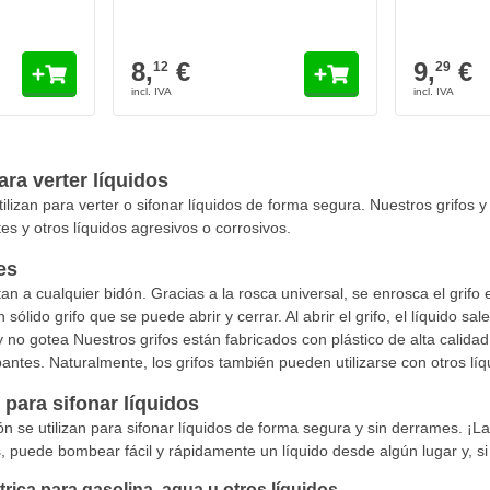
8,
€
9,
€
12
29
ara verter líquidos
tilizan para verter o sifonar líquidos de forma segura. Nuestros grifos y 
tes y otros líquidos agresivos o corrosivos.
es
an a cualquier bidón. Gracias a la rosca universal, se enrosca el grifo
sólido grifo que se puede abrir y cerrar. Al abrir el grifo, el líquido sale 
no gotea Nuestros grifos están fabricados con plástico de alta calidad y
ntes. Naturalmente, los grifos también pueden utilizarse con otros líq
para sifonar líquidos
n se utilizan para sifonar líquidos de forma segura y sin derrames. ¡L
 puede bombear fácil y rápidamente un líquido desde algún lugar y, si 
rica para gasolina, agua u otros líquidos