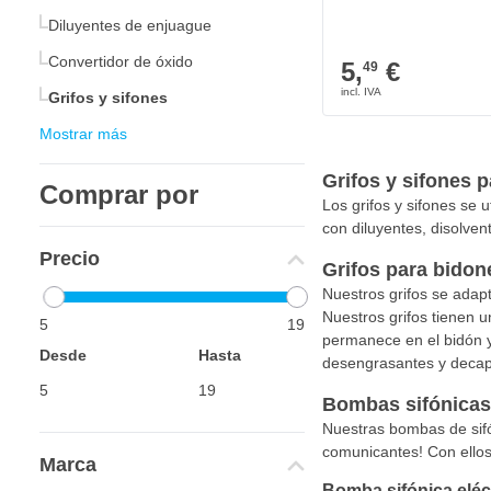
Diluyentes de enjuague
Convertidor de óxido
5,
€
49
Grifos y sifones
Mostrar más
Grifos y sifones p
Comprar por
Los grifos y sifones se u
con diluyentes, disolven
Precio
Grifos para bidon
Nuestros grifos se adapt
Nuestros grifos tienen un 
5
19
permanece en el bidón y 
Desde
Hasta
desengrasantes y decapa
Bombas sifónicas 
Nuestras bombas de sifó
comunicantes! Con ellos,
Marca
Bomba sifónica eléct