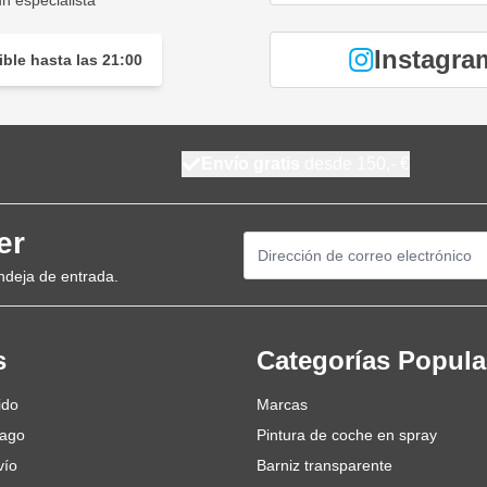
n especialista
Instagra
ble hasta las 21:00
Envío gratis
desde 150,- €
er
Dirección de email
ndeja de entrada.
s
Categorías Popula
ido
Marcas
pago
Pintura de coche en spray
vío
Barniz transparente