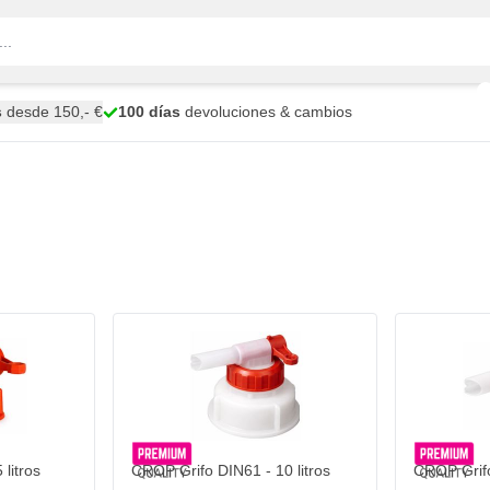
s
desde 150,- €
100 días
devoluciones & cambios
litros
CROP Grifo DIN61 - 10 litros
CROP Grifo