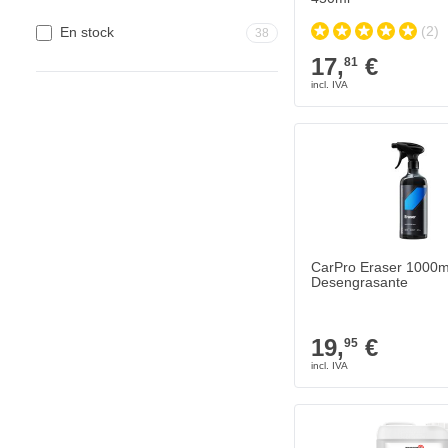
(2)
En stock
38
17,
€
81
CarPro Eraser 1000ml
Desengrasante
19,
€
95