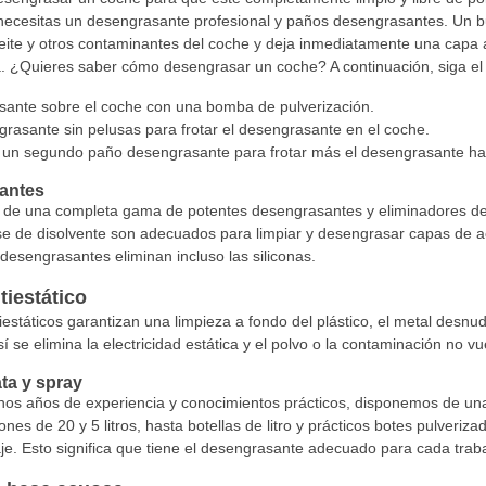
ecesitas un desengrasante profesional y paños desengrasantes. Un bue
ceite y otros contaminantes del coche y deja inmediatamente una capa a
a. ¿Quieres saber cómo desengrasar un coche? A continuación, siga el 
asante sobre el coche con una bomba de pulverización.
grasante sin pelusas para frotar el desengrasante en el coche.
ce un segundo paño desengrasante para frotar más el desengrasante ha
antes
de una completa gama de potentes desengrasantes y eliminadores de sil
 de disolvente son adecuados para limpiar y desengrasar capas de ac
desengrasantes eliminan incluso las siliconas.
iestático
státicos garantizan una limpieza a fondo del plástico, el metal desnudo
sí se elimina la electricidad estática y el polvo o la contaminación no vu
ta y spray
hos años de experiencia y conocimientos prácticos, disponemos de u
es de 20 y 5 litros, hasta botellas de litro y prácticos botes pulver
laje. Esto significa que tiene el desengrasante adecuado para cada traba