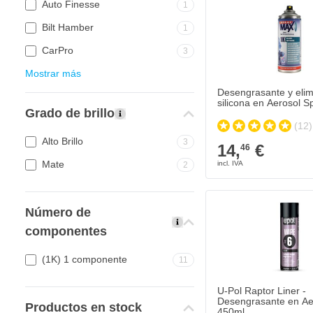
Auto Finesse
1
Bilt Hamber
1
CarPro
3
Mostrar más
Desengrasante y elim
silicona en Aerosol 
Grado de brillo
(12)
Alto Brillo
3
14,
€
46
Mate
2
Número de
componentes
(1K) 1 componente
11
U-Pol Raptor Liner -
Desengrasante en Ae
Productos en stock
450ml