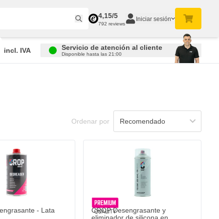
4,15/5
Iniciar sesión
792 reviews
Servicio de atención al cliente
incl. IVA
Disponible hasta las 21:00
Ordenar por
ngrasante - Lata
CROP Desengrasante y
eliminador de silicona en