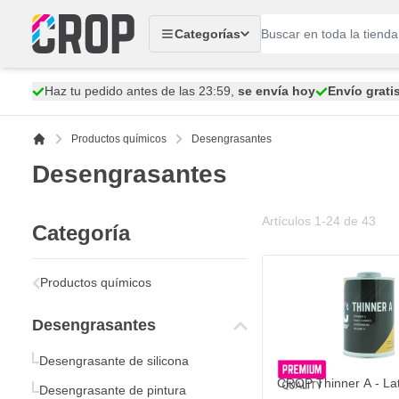
Ir al contenido
Categorías
Haz tu pedido antes de las 23:59,
se envía hoy
Envío grati
Productos químicos
Desengrasantes
Desengrasantes
Artículos
1
-
24
de
43
Categoría
Productos químicos
Desengrasantes
Desengrasante de silicona
CROP Thinner A - Lata
Desengrasante de pintura