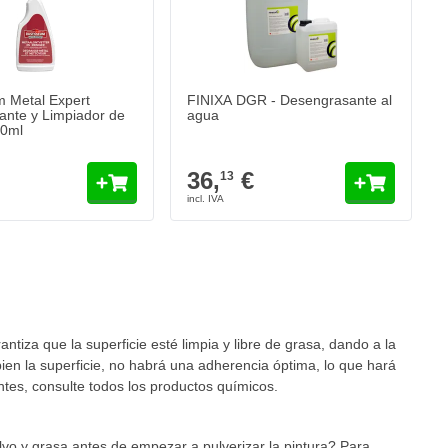
Cantidad
Contenido
Añadir al carrito
 Metal Expert
FINIXA DGR - Desengrasante al
nte y Limpiador de
agua
00ml
36,
€
13
 leyendo página
ntiza que la superficie esté limpia y libre de grasa, dando a la
bien la superficie, no habrá una adherencia óptima, lo que hará
tes, consulte todos los productos químicos.
o y grasa antes de empezar a pulverizar la pintura? Para