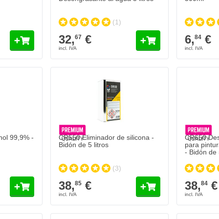
(1)
32,
€
6,
€
67
84
ol 99,9% -
CR550 Eliminador de silicona -
CR650 Des
Bidón de 5 litros
para pintu
- Bidón de 5
(3)
38,
€
38,
€
85
84