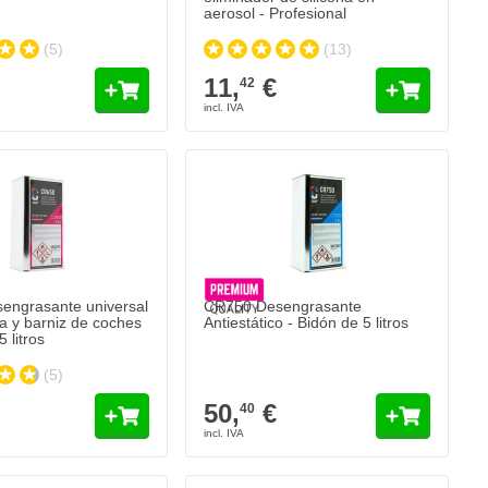
aerosol - Profesional
(5)
(13)
11,
€
42
engrasante universal
CR750 Desengrasante
ra y barniz de coches
Antiestático - Bidón de 5 litros
 litros
(5)
50,
€
40