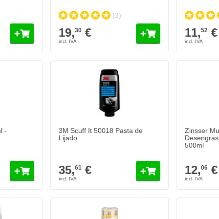
(2)
19,
€
11,
€
30
52
 -
3M Scuff It 50018 Pasta de
Zinsser Mu
Lijado
Desengrasa
500ml
35,
€
12,
€
61
06