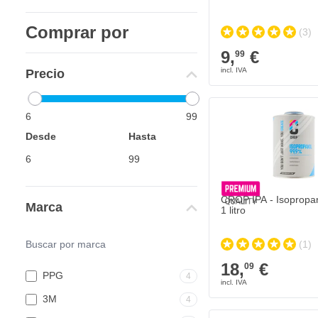
Comprar por
(3)
9,
€
99
Precio
6
99
Desde
Hasta
CROP IPA - Isopropan
Marca
1 litro
(1)
18,
€
09
PPG
4
3M
4