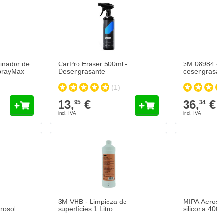
inador de
CarPro Eraser 500ml -
3M 08984 -
SprayMax
Desengrasante
desengrasan
(1)
13,
€
36,
€
95
34
3M VHB - Limpieza de
MIPA Aeros
rosol
superfícies 1 Litro
silicona 4