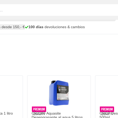
s
desde 150,- €
100 días
devoluciones & cambios
 1 litro
CR2000 Aquasite
CROP Dese
Desengrasante al agua 5 litros
500ml