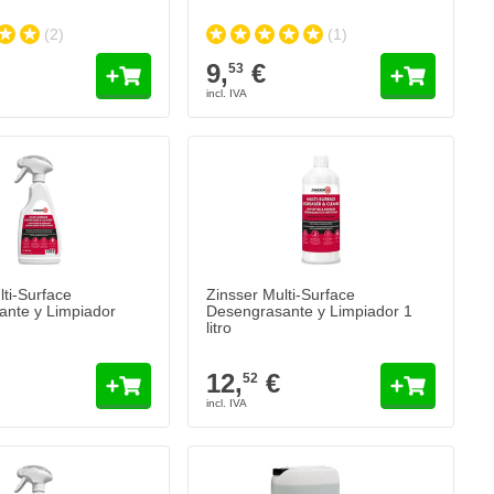
(2)
(1)
9,
€
53
lti-Surface
Zinsser Multi-Surface
nte y Limpiador
Desengrasante y Limpiador 1
litro
12,
€
52
FINIXA DGR - Desengrasante al agua
36,
€
13
Se envía hoy