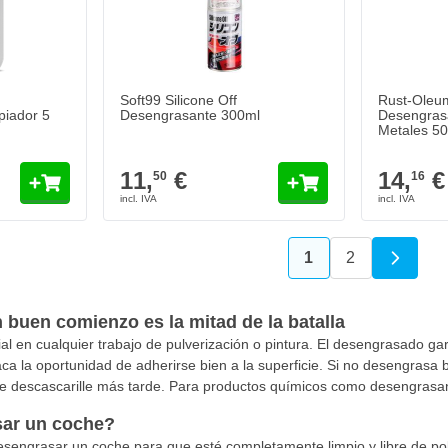
Soft99 Silicone Off
Rust-Oleum
piador 5
Desengrasante 300ml
Desengrasa
Metales 5
11,
€
14,
€
50
16
1
2
Actualmente estás
Página
buen comienzo es la mitad de la batalla
l en cualquier trabajo de pulverización o pintura. El desengrasado gara
aca la oportunidad de adherirse bien a la superficie. Si no desengrasa 
se descascarille más tarde. Para productos químicos como desengrasan
ar un coche?
engrasar un coche para que esté completamente limpio y libre de polv