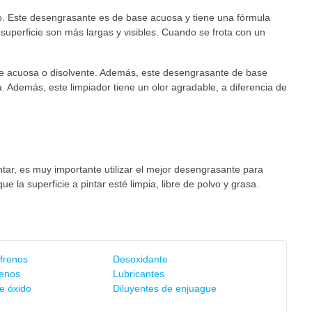
o. Este desengrasante es de base acuosa y tiene una fórmula
uperficie son más largas y visibles. Cuando se frota con un
se acuosa o disolvente. Además, este desengrasante de base
Además, este limpiador tiene un olor agradable, a diferencia de
intar, es muy importante utilizar el mejor desengrasante para
e la superficie a pintar esté limpia, libre de polvo y grasa.
frenos
Desoxidante
renos
Lubricantes
e óxido
Diluyentes de enjuague