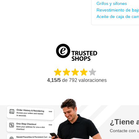
Grifos y sifones
Revestimiento de baj
Aceite de caja de ca
4,15/5
de
792
valoraciones
¿Tiene 
Contacte con u