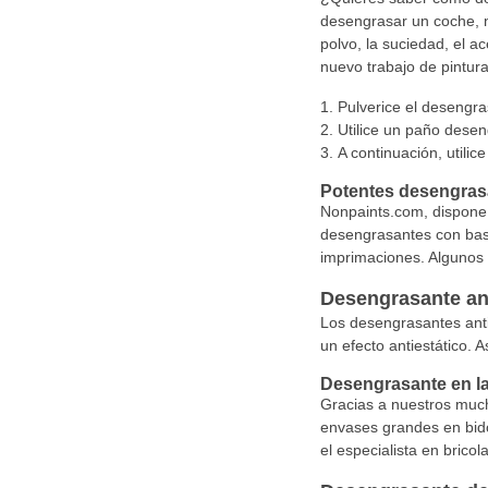
desengrasar un coche, n
polvo, la suciedad, el a
nuevo trabajo de pintur
Pulverice el desengr
Utilice un paño desen
A continuación, utili
Potentes desengras
Nonpaints.com, dispone 
desengrasantes con base
imprimaciones. Algunos 
Desengrasante ant
Los desengrasantes antie
un efecto antiestático. A
Desengrasante en la
Gracias a nuestros muc
envases grandes en bidon
el especialista en brico