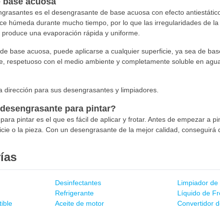
 base acuosa
grasantes es el desengrasante de base acuosa con efecto antiestátic
 húmeda durante mucho tiempo, por lo que las irregularidades de la s
 produce una evaporación rápida y uniforme.
de base acuosa, puede aplicarse a cualquier superficie, ya sea de ba
, respetuoso con el medio ambiente y completamente soluble en agua. 
 dirección para sus desengrasantes y limpiadores.
 desengrasante para pintar?
ara pintar es el que es fácil de aplicar y frotar. Antes de empezar a p
icie o la pieza. Con un desengrasante de la mejor calidad, conseguirá qu
ías
Desinfectantes
Limpiador de 
Refrigerante
Líquido de F
ible
Aceite de motor
Convertidor d