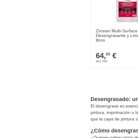
Zinsser Multi-Surface
Desengrasante y Lim
litros
64,
€
65
Desengrasado: un 
El desengrase es esencia
pintura, imprimación o l
que la capa de pintura 
¿Cómo desengras
¿Quieres saber cómo des