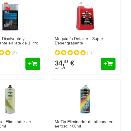
 Disolvente y
Meguiar's Detailer - Super
te en lata de 1 litro
Desengrasante
(3)
(2)
34,
€
58
ol Eliminador de
MoTip Eliminador de silicona en
00ml
aerosol 400ml