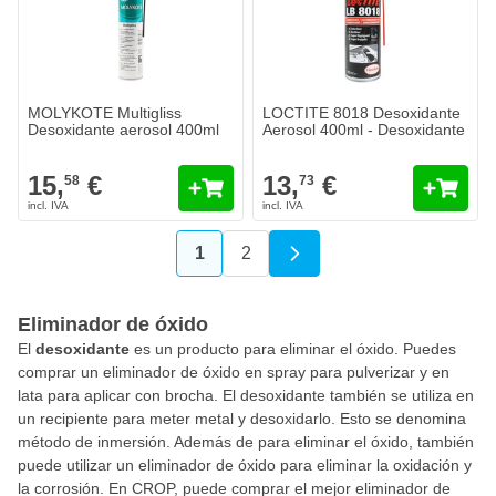
MOLYKOTE Multigliss
LOCTITE 8018 Desoxidante
Desoxidante aerosol 400ml
Aerosol 400ml - Desoxidante
15,
€
13,
€
58
73
1
2
Actualmente estás leyendo página
Página
Eliminador de óxido
El
desoxidante
es un producto para eliminar el óxido. Puedes
comprar un eliminador de óxido en spray para pulverizar y en
lata para aplicar con brocha. El desoxidante también se utiliza en
un recipiente para meter metal y desoxidarlo. Esto se denomina
método de inmersión. Además de para eliminar el óxido, también
puede utilizar un eliminador de óxido para eliminar la oxidación y
la corrosión. En CROP, puede comprar el mejor eliminador de