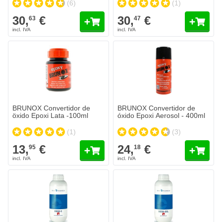
(6)
(1)
30,
€
30,
€
63
47
BRUNOX Convertidor de
BRUNOX Convertidor de
öxido Epoxi Lata -100ml
óxido Epoxi Aerosol - 400ml
(1)
(3)
13,
€
24,
€
95
18