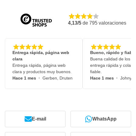
4,13/5
de
795
valoraciones
Entrega rápida, página web
Bueno, rápido y fiable
clara
Buena calidad de los pr
Entrega rápida, página web
entrega rápida y colabo
clara y productos muy buenos.
fiable.
Hace 1 mes
·
Gerben, Druten
Hace 1 mes
·
Johny, 
E-mail
WhatsApp