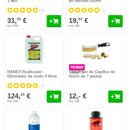
1 litro
en Aerosol 400ml
(2)
(1)
31,
€
19,
€
50
93
RANEX Rustbuster -
CROP Set de Cepillos de
Eliminador de óxido 4 litros
Acero de 7 piezas
(1)
124,
€
12,- €
25