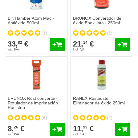
Bilt Hamber Atom Mac -
BRUNOX Convertidor de
Antióxido 500ml
óxido Epoxi lata - 250ml
(1)
(1)
33,
€
21,
€
82
14
BRUNOX Rust converter-
RANEX Rustbuster -
Rotulador de imprimación
Eliminador de óxido 250ml
Ruststop
(6)
(2)
8,
€
11,
€
26
99