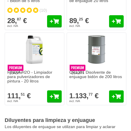
- Bidón de 5 litros
de enjuague 20 litros
(10)
28,
€
89,
€
87
25
FINIXA H2O - Limpiador
CR1001 Disolvente de
para pulverizadores de
enjuague bidón de 200 litros
pintura - 20 litros
111,
€
1.133,
€
51
77
Diluyentes para limpieza y enjuague
Los diluyentes de enjuague se utilizan para limpiar y aclarar