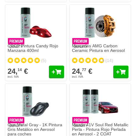
CROP Pintura Candy Rojo
Mercedes AMG Carbon
Manzana 400ml
Ceramic Pintura en Aerosol
(5)
(14)
24,
€
24,
€
14
77
Gun Metal Gray - 1K Pintura
Mazda 41V Soul Red Metallic
Gris Metálico en Aerosol
Perla - Pintura Rojo Perlada
para coches
en Aerosol - 2 COAT