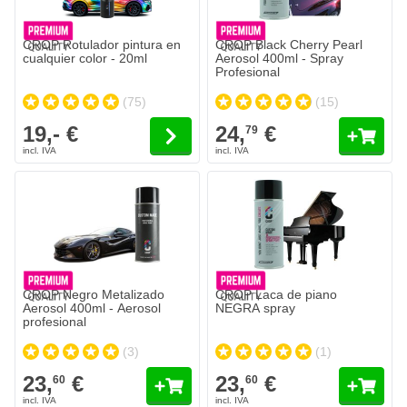
CROP Rotulador pintura en
CROP Black Cherry Pearl
cualquier color - 20ml
Aerosol 400ml - Spray
Profesional
(75)
(15)
19,- €
24,
€
79
CROP Negro Metalizado
CROP Laca de piano
Aerosol 400ml - Aerosol
NEGRA spray
profesional
(3)
(1)
23,
€
23,
€
60
60