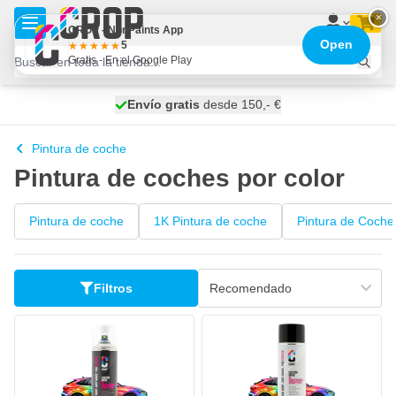
Ir al contenido
×
CROP - NonPaints App
Open
5
Gratis - En el Google Play
100 días
Envío gratis
desde 150,- €
se envía hoy
Pintura de coche
Pintura de coches por color
Pintura de coche
1K Pintura de coche
Pintura de Coche
Filtros