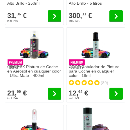
Alto Brillo - 250ml
Alto Brillo - 5 litros
31,
€
300,
€
36
33
CROP 2K Pintura de Coche
CROP Rotulador de Pintura
en Aerosol en cualquier color
para Coche en cualquier
- Ultra Mate - 400ml
color - 18ml
(89)
21,
€
12,
€
99
64