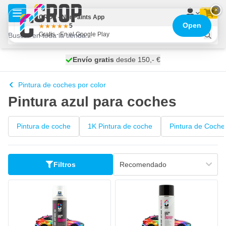
Ir al contenido
×
CROP - NonPaints App
Open
5
Gratis - En el Google Play
100 días
Envío gratis
desde 150,- €
se envía hoy
Pintura de coches por color
Pintura azul para coches
Pintura de coche
1K Pintura de coche
Pintura de Coche
Filtros