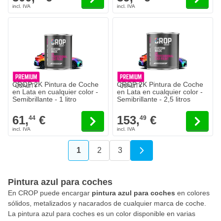
CROP 2K Pintura de Coche
CROP 2K Pintura de Coche
en Lata en cualquier color -
en Lata en cualquier color -
Semibrillante - 1 litro
Semibrillante - 2,5 litros
61,
€
153,
€
44
49
1
2
3
Actualmente estás leyendo página
Página
Página
Pintura azul para coches
En CROP puede encargar
pintura azul para coches
en colores
sólidos, metalizados y nacarados de cualquier marca de coche.
La pintura azul para coches es un color disponible en varias