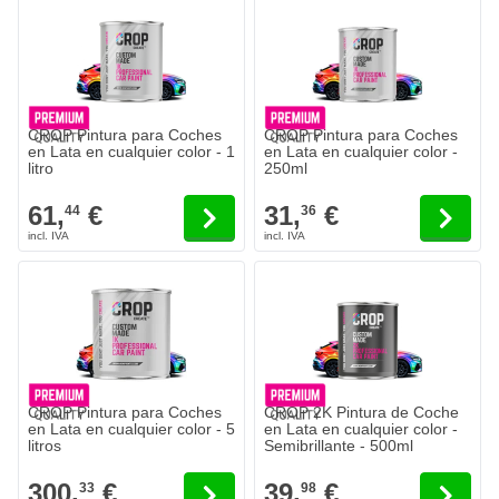
CROP Pintura para Coches
CROP Pintura para Coches
en Lata en cualquier color - 1
en Lata en cualquier color -
litro
250ml
61,
€
31,
€
44
36
CROP Pintura para Coches
CROP 2K Pintura de Coche
en Lata en cualquier color - 5
en Lata en cualquier color -
litros
Semibrillante - 500ml
300,
€
39,
€
33
98