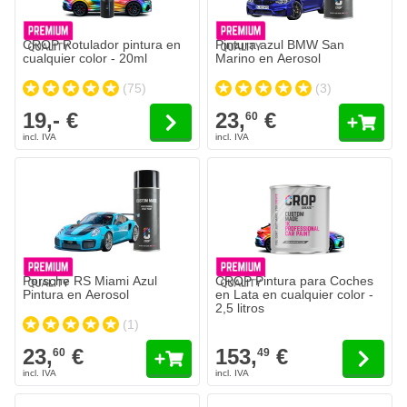
CROP Rotulador pintura en
Pintura azul BMW San
cualquier color - 20ml
Marino en Aerosol
(75)
(3)
19,- €
23,
€
60
Porsche RS Miami Azul
CROP Pintura para Coches
Pintura en Aerosol
en Lata en cualquier color -
2,5 litros
(1)
23,
€
153,
€
60
49