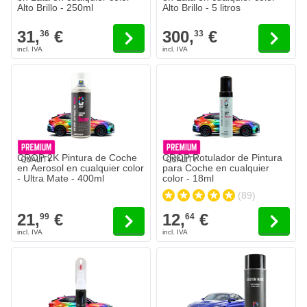
Alto Brillo - 250ml
Alto Brillo - 5 litros
31,
€
300,
€
36
33
CROP 2K Pintura de Coche
CROP Rotulador de Pintura
en Aerosol en cualquier color
para Coche en cualquier
- Ultra Mate - 400ml
color - 18ml
(89)
21,
€
12,
€
99
64