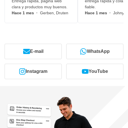
Entrega rápida, página web
entrega rápida y colabo
clara y productos muy buenos.
fiable.
Hace 1 mes
·
Gerben, Druten
Hace 1 mes
·
Johny, 
E-mail
WhatsApp
Instagram
YouTube