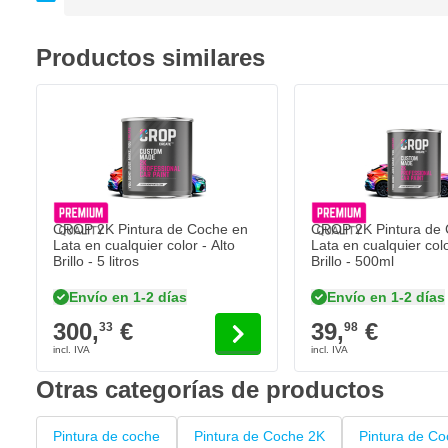
Mezclada exactamente a color según recetas oficiales
Disponible en colores de pintura de coche OEM uni, RAL y 
Productos similares
Resistente a productos químicos, combustibles y condiciones
Directamente resistente a los arañazos después del endure
Alta resistencia a los rayos UV contra la decoloración
Alta cobertura y pulverización uniforme
Imagen de pulverización limpia con una pistola de pintura
CROP 2K Pintura de Coche en
CROP 2K Pintura de 
Lata en cualquier color - Alto
Lata en cualquier colo
Brillo - 5 litros
Brillo - 500ml
Envío en 1-2 días
Envío en 1-2 días
300,
€
39,
€
33
98
Otras categorías de productos
Pintura de coche
Pintura de Coche 2K
Pintura de Co