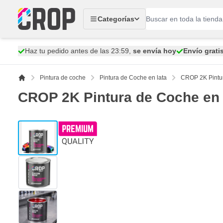
Ir al contenido
Categorías
Haz tu pedido antes de las 23:59,
se envía hoy
Envío grati
Pintura de coche
Pintura de Coche en lata
CROP 2K Pintura 
CROP 2K Pintura de Coche en Lat
View larger image
View larger image
View larger image