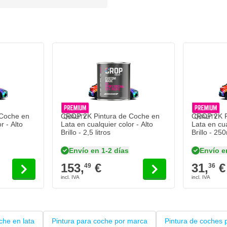
tonos NCS sólidos
 climáticas
cimiento
Coche en
CROP 2K Pintura de Coche en
CROP 2K P
r - Alto
Lata en cualquier color - Alto
Lata en cua
Brillo - 2,5 litros
Brillo - 25
Envío en 1-2 días
Envío e
153,
€
31,
€
49
36
che en lata
Pintura para coche por marca
Pintura de coches p