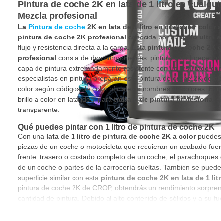
Pintura de coche 2K en lata de 1 litro en cualquie
Mezcla profesional
La
Pintura de coche
2K en lata de 1 litro en cualquier color a
pintura de coche 2K profesional
conocida por su
brillo ultra a
flujo y resistencia directa a la carga. Esta
pintura de coche 2K de
profesional
consta de dos componentes: pintura y endurecedor
capa de pintura extremadamente resistente con un resultado dur
especialistas en pintura preparan esta pintura de coche 2K de alt
color según códigos de color oficiales o nombres de colores. El r
brillo a color en lata ideal para
trabajo de pintura profesional
s
transparente.
Qué puedes pintar con 1 litro de pintura de coche 2K
Con una
lata de 1 litro de pintura de coche 2K a color
puedes 
piezas de un coche o motocicleta que requieran un acabado fuer
frente, trasero o costado completo de un coche, el parachoques d
de un coche o partes de la carrocería sueltas. También se puede
superficie similar con esta
pintura de coche 2K en lata de 1 lit
pintura de coche 2K de CROP, obtendrás un rendimiento sorpren
cantidad de pintura. Debido al alto contenido de sólidos y a su f
de coche de 2 componentes en lata ofrece una protección durader
con un uso intensivo.