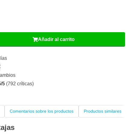
Añadir al carrito
días
€
cambios
5/5
(792 críticas)
Comentarios sobre los productos
Productos similares
Ot
tajas