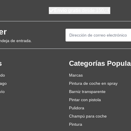
Envío gratis
desde 150,- €
er
Dirección de email
ndeja de entrada.
s
Categorías Popula
ido
Marcas
pago
Pintura de coche en spray
vío
Barniz transparente
Pintar con pistola
Pulidora
Champú para coche
Pintura