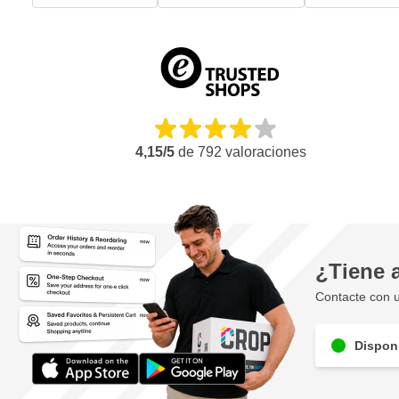
4,15/5
de
792
valoraciones
¿Tiene 
Contacte con u
Disponi