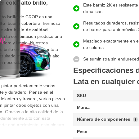
r color alto brillo,
Este barniz 2K es resistente
climáticas
lto brillo
de CROP es una
Resultados duraderos, resist
lto
, buena cobertura, hermoso
de barniz para automóviles 
 alto brillo de calidad
. Esta combinación produce una
Mezclado exactamente en el
adero y limpio. Nuestros
de colores
o brillo en lata exactamente a
esultado es una pintura de alto
Se suministra sin endureced
in necesidad de barniz
Especificaciones 
Lata en cualquier co
pintar perfectamente varias
te y duradero. Piensa en el
SKU
elantero y trasero, varias piezas
n pintar otros objetos con una
Marca
ro
. Gracias a la alta calidad de la
dentemente alto con esta
Número de componentes
uerte endurecimiento, esta pintura
a y un resultado limpio, incluso
Peso