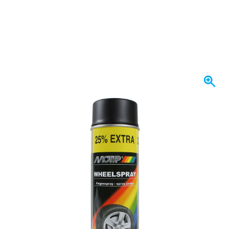
Se envía hoy
Variante
MoTip Pintura para llantas Negro Mate aerosol 500ml
7,
€
22
incl. IVA
Cantidad
Añadir al carrito