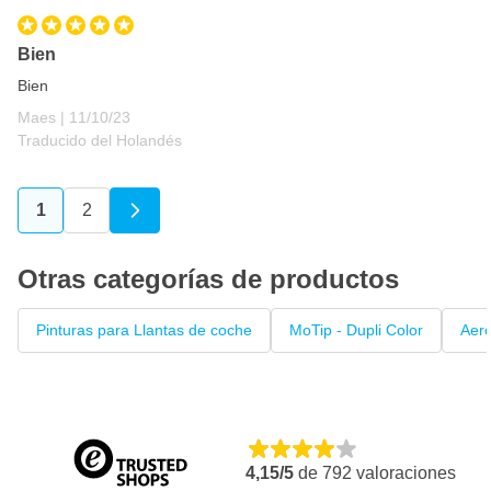
Bien
Bien
11 de octubre de 2023
Maes |
11/10/23
Traducido del Holandés
1
2
Actualmente estás leyendo página
Página
Otras categorías de productos
Pinturas para Llantas de coche
MoTip - Dupli Color
Aero
4,15/5
de
792
valoraciones