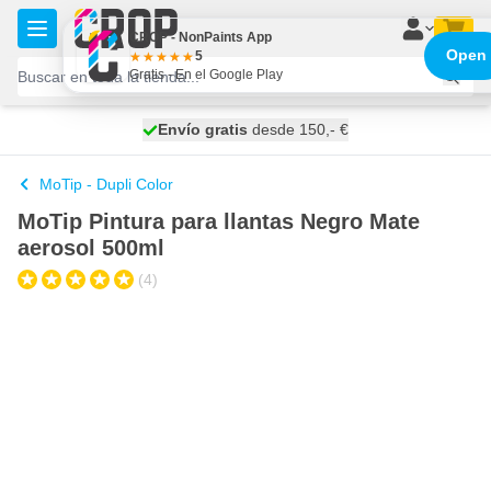
Ir al contenido
CROP - NonPaints App
Open
5
Gratis - En el Google Play
100 días
Envío gratis
desde 150,- €
se envía hoy
MoTip - Dupli Color
MoTip Pintura para llantas Negro Mate
aerosol 500ml
(4)