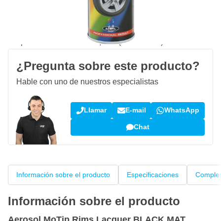
Haz tu pedido antes de las 23:59,
se envía hoy
Envío gratis
desde 150,- €
100 días
devoluciones & cambios
Opiniones de clientes:
4,15/5
(792 críticas)
¿Pregunta sobre este producto?
Hable con uno de nuestros especialistas
Llamar
E-mail
WhatsApp
Chat
Información sobre el producto
Especificaciones
Complet
Información sobre el producto
Aerosol MoTip Rims Lacquer BLACK MAT