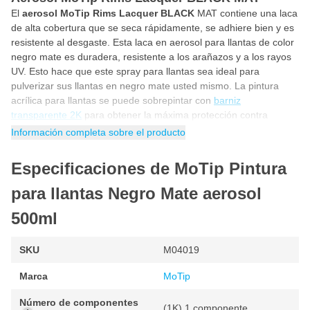
El
aerosol MoTip Rims Lacquer BLACK
MAT contiene una laca
de alta cobertura que se seca rápidamente, se adhiere bien y es
resistente al desgaste. Esta laca en aerosol para llantas de color
negro mate es duradera, resistente a los arañazos y a los rayos
UV. Esto hace que este spray para llantas sea ideal para
pulverizar sus llantas en negro mate usted mismo. La pintura
acrílica para llantas se puede sobrepintar con
barniz
transparente 2K
para obtener la máxima protección contra
arañazos, sal de carretera, polvo de frenos, gasolina, gasóleo y
Información completa sobre el producto
otros productos químicos o ácidos.
Especificaciones de MoTip Pintura
Pintar llantas en negro mate
Rocíe sus
llantas de negro mate
con este spray para llantas
para llantas Negro Mate aerosol
MoTip. La pintura negra para llantas se seca en mate y tiene una
gran adherencia, por lo que se adhiere bien tanto a llantas de
500ml
aluminio como de aleación o tapacubos. Para pulverizar
correctamente sus llantas en negro mate, siga los pasos que se
SKU
M04019
indican a continuación.
Marca
MoTip
Antes de empezar, limpia bien las llantas. Utilice un
desengrasante de alta calidad o un eliminador de silicona.
Número de componentes
(1K) 1 componente