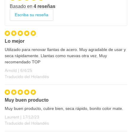
Basado en
4 reseñas
Escriba su reseña
Lo mejor
Utilizado para renovar llantas de acero. Muy agradable de usar y
seca rápidamente. Llantas como nuevas otra vez. Muy
recomendado TOP
6 de abril de 2025
Arnold |
6/4/25
Traducido del Holandés
Muy buen producto
Muy buen producto, cubre bien, seca rápido, bonito color mate.
17 de diciembre de 2023
Laurent |
17/12/23
Traducido del Holandés