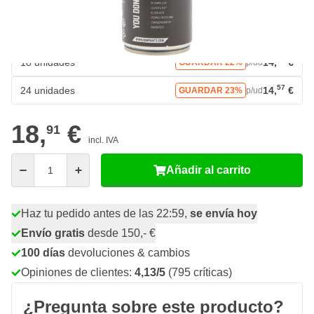
59
6 unidades
17,
€
GUARDAR 7%
p/ud
46
12 unidades
16,
€
GUARDAR 13%
p/ud
75
18 unidades
14,
€
GUARDAR 22%
p/ud
57
24 unidades
14,
€
GUARDAR 23%
p/ud
18,
€
91
incl. IVA
Cantidad
Añadir al carrito
Haz tu pedido antes de las 22:59,
se envía hoy
Envío gratis
desde 150,- €
100 días
devoluciones & cambios
Opiniones de clientes:
4,13/5
(795 críticas)
¿Pregunta sobre este producto?