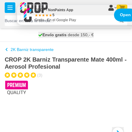
Ir al contenido
CROP - NonPaints App
Open
5
Gratis - En el Google Play
100 días
Envío gratis
desde 150,- €
se envía hoy
2K Barniz transparente
CROP 2K Barniz Transparente Mate 400ml -
Aerosol Profesional
(3)