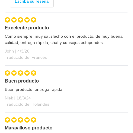
Escriba su reseña
Excelente producto
Como siempre, muy satisfecho con el producto, de muy buena
calidad, entrega rápida, chat y consejos estupendos.
4 de marzo de 2026
John |
4/3/26
Traducido del Francés
Buen producto
Buen producto, entrega rápida.
18 de marzo de 2024
Niek |
18/3/24
Traducido del Holandés
Maravilloso producto