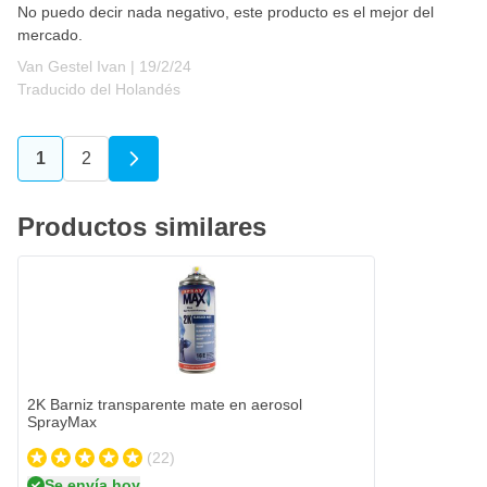
No puedo decir nada negativo, este producto es el mejor del
mercado.
19 de febrero de 2024
Van Gestel Ivan |
19/2/24
Traducido del Holandés
1
2
Actualmente estás leyendo página
Página
Productos similares
2K Barniz transparente mate en aerosol
SprayMax
(22)
Se envía hoy