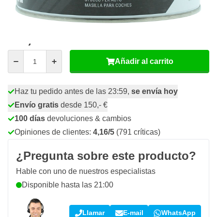
40
24 unidades
20,
€
GUARDAR 15%
p/ud
23,
€
99
incl. IVA
Cantidad
Añadir al carrito
Haz tu pedido antes de las 23:59,
se envía hoy
Envío gratis
desde 150,- €
100 días
devoluciones & cambios
Opiniones de clientes:
4,16/5
(791 críticas)
¿Pregunta sobre este producto?
Hable con uno de nuestros especialistas
Disponible hasta las 21:00
Llamar
E-mail
WhatsApp