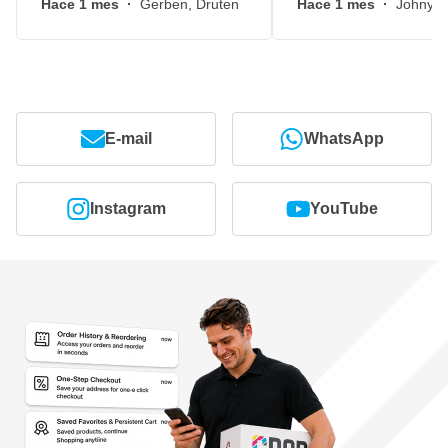
Hace 1 mes
·
Gerben, Druten
Hace 1 mes
·
Johny, 
E-mail
WhatsApp
Instagram
YouTube