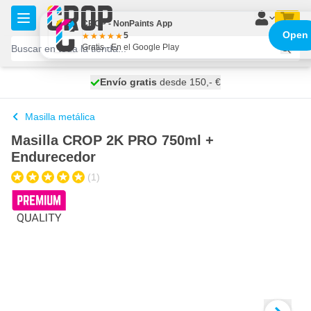
Ir al contenido
CROP - NonPaints App
Open
5
Gratis - En el Google Play
100 días
Envío gratis
desde 150,- €
se envía hoy
Masilla metálica
Masilla CROP 2K PRO 750ml +
Endurecedor
(1)