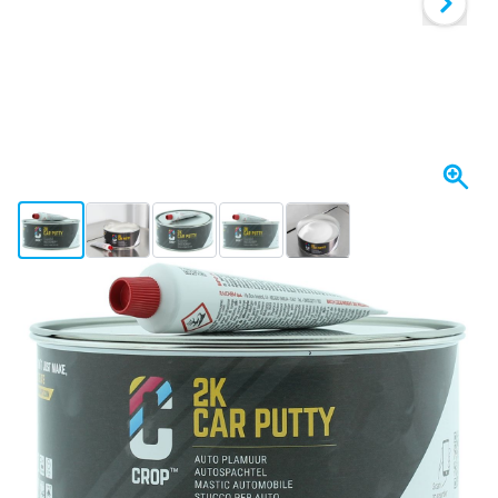
View larger image
View larger image
View larger image
View larger image
View larger image
+5
Se envía hoy
Elija un número
99
1 unidad
23,
€
80
6 unidades
22,
€
GUARDAR 5%
p/ud
60
12 unidades
21,
€
GUARDAR 10%
p/ud