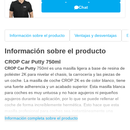
Chat
Información sobre el producto
Ventajas y desventajas
E
Información sobre el producto
CROP Car Putty 750ml
CROP Car Putty
750ml es una masilla ligera a base de resina de
poliéster 2K para nivelar el chasis, la carrocería y las piezas de
un coche. La masilla de coche CROP 2K es de color blanco, tiene
una fuerte adherencia y un acabado superior. Esta masilla blanca
para coches es muy untuosa y no hace agujeros ni pequeños
agujeros durante la aplicación, por lo que se puede rellenar el
coche de forma increíblemente hermética. Esto hace que esta
masilla profesional para coches sea instantáneamente una
masilla de acabado en un solo producto. Puede aplicar
Información completa sobre el producto
fácilmente la masilla 2K Car Putty PRO en varias capas para
conseguir el poder de relleno deseado. Como resultado, puede