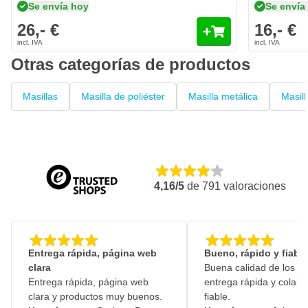
Se envía hoy
Se envía
26,- €
16,- €
Otras categorías de productos
Masillas
Masilla de poliéster
Masilla metálica
Masill
4,16/5
de
791
valoraciones
Entrega rápida, página web
Bueno, rápido y fiable
clara
Buena calidad de los pr
Entrega rápida, página web
entrega rápida y colabo
clara y productos muy buenos.
fiable.