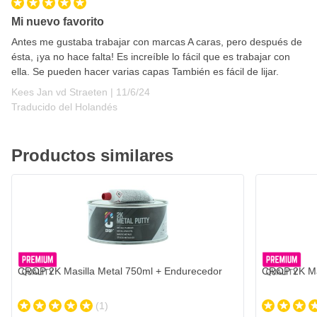
aire durante la mezcla.
Mi nuevo favorito
Antes me gustaba trabajar con marcas A caras, pero después de
ésta, ¡ya no hace falta! Es increíble lo fácil que es trabajar con
ella. Se pueden hacer varias capas También es fácil de lijar.
11 de junio de 2024
Kees Jan vd Straeten |
11/6/24
Traducido del Holandés
Productos similares
CROP 2K Masilla Metal 750ml + Endurecedor
CROP 2K Ma
(1)