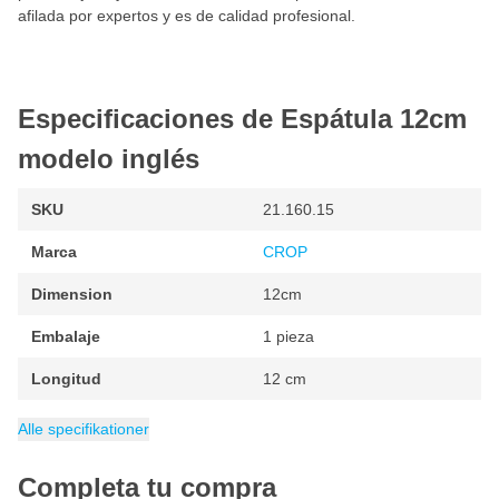
afilada por expertos y es de calidad profesional.
Especificaciones de Espátula 12cm
modelo inglés
SKU
21.160.15
Marca
CROP
Dimension
12cm
Embalaje
1 pieza
Longitud
12 cm
EAN
Categoría
8710735059120
Espátulas
Alle specifikationer
Completa tu compra