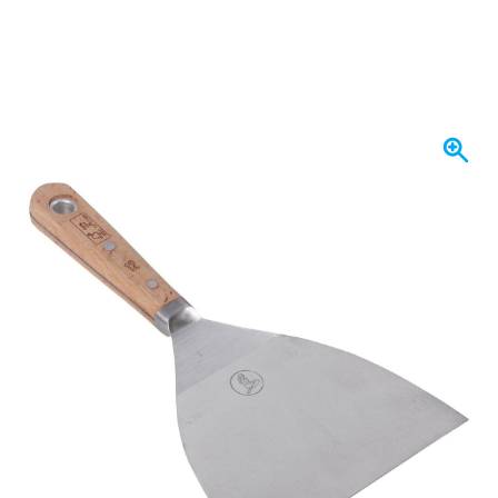
Se envía mañana
Variante
Espátula 12cm modelo inglés
11,
€
45
incl. IVA
Cantidad
Añadir al carrito
Haz tu pedido antes de las 23:59,
se envía mañana