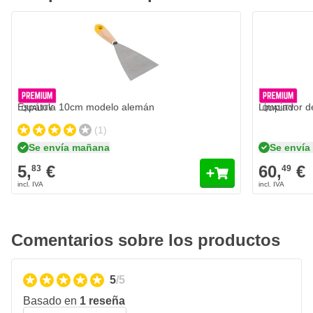
Espátula 10cm modelo alemán
Limpiador de
(1)
Se envía mañana
Se enví
5,
€
60,
€
83
49
Comentarios sobre los productos
5
/5
Basado en
1 reseña