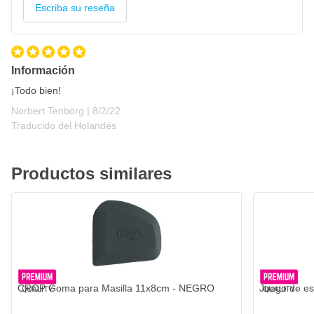
Escriba su reseña
Información
¡Todo bien!
8 de febrero de 2022
Norbert Tenbörg |
8/2/22
Traducido del Holandés
Productos similares
CROP Goma para Masilla 11x8cm - NEGRO
Juego de es