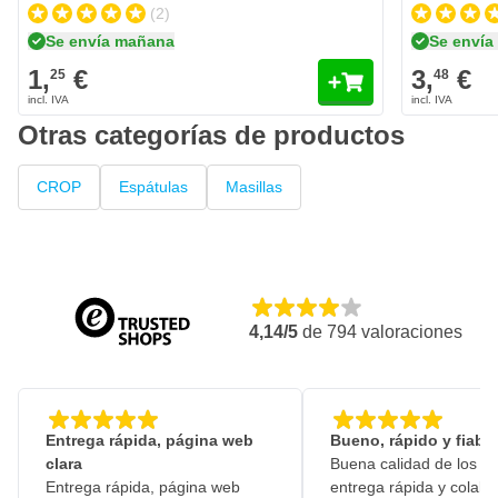
(2)
Se envía mañana
Se enví
1,
€
3,
€
25
48
Otras categorías de productos
CROP
Espátulas
Masillas
4,14/5
de
794
valoraciones
Entrega rápida, página web
Bueno, rápido y fiable
clara
Buena calidad de los pr
Entrega rápida, página web
entrega rápida y colabo