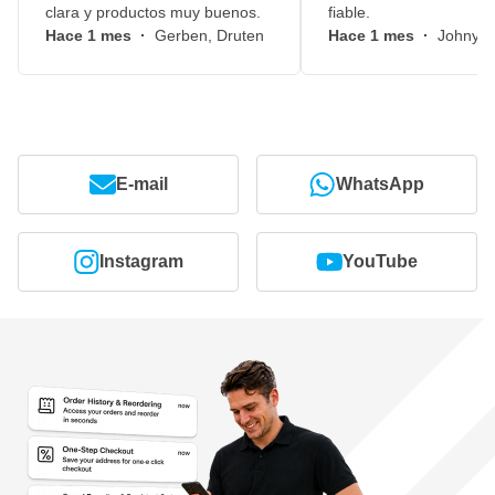
clara y productos muy buenos.
fiable.
Hace 1 mes
·
Gerben, Druten
Hace 1 mes
·
Johny, 
E-mail
WhatsApp
Instagram
YouTube