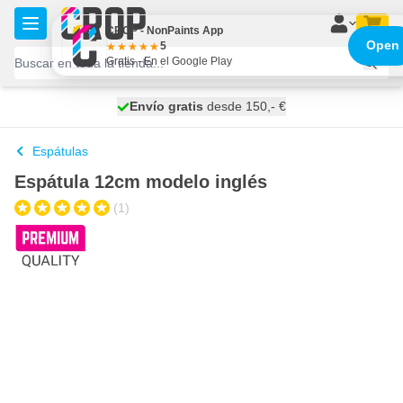
Ir al contenido
CROP - NonPaints App
Open
5
Gratis - En el Google Play
100 días
Envío gratis
desde 150,- €
se envía mañana
Espátulas
Espátula 12cm modelo inglés
(1)