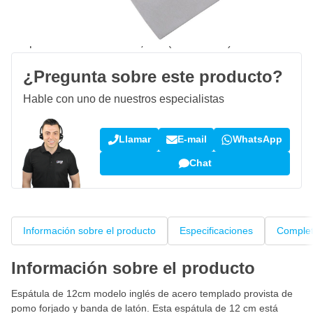
Envío gratis
desde 150,- €
100 días
devoluciones & cambios
Opiniones de clientes:
4,14/5
(794 críticas)
¿Pregunta sobre este producto?
Hable con uno de nuestros especialistas
Llamar
E-mail
WhatsApp
Chat
Información sobre el producto
Especificaciones
Complet
Información sobre el producto
Espátula de 12cm modelo inglés de acero templado provista de
pomo forjado y banda de latón. Esta espátula de 12 cm está