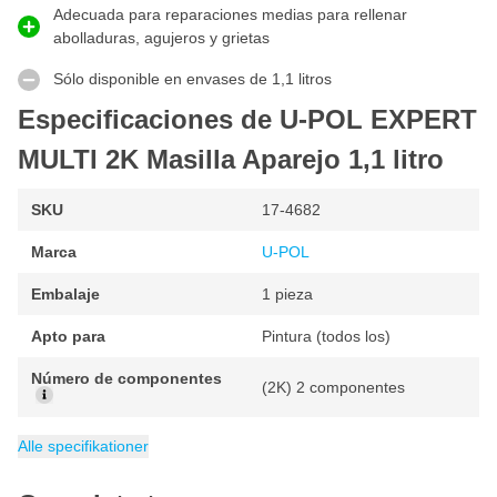
Adecuada para reparaciones medias para rellenar
extremadamente lisa, no tiene que lijar tan intensamente,
abolladuras, agujeros y grietas
ahorrándole papel de lija. Además, esta masilla lisa es
autonivelante y cura uniformemente.
Sólo disponible en envases de 1,1 litros
Características de la masilla U-POL EXPERT MULTI
Especificaciones de U-POL EXPERT
Masilla profesional en dos paquetes muy fácil de lijar y
MULTI 2K Masilla Aparejo 1,1 litro
procesar
La masilla se seca lisa, por lo que requiere menos lijado
SKU
17-4682
La masilla 2K es autonivelante
Marca
U-POL
No presenta poros ni microagujeros
Embalaje
1 pieza
Incluye endurecedor
Apto para
Pintura (todos los)
Número de componentes
(2K) 2 componentes
Peso
EAN
Contenido
Categoría
5010796100636
1.1 kg
Masillas
1 litro
Alle specifikationer