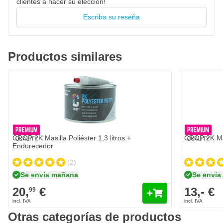
clientes a hacer su elección!
Escriba su reseña
Productos similares
CROP 2K Masilla Poliéster 1,3 litros +
CROP 2K Mas
Endurecedor
(2)
Se envía mañana
Se enví
20,
€
13,- €
99
Otras categorías de productos