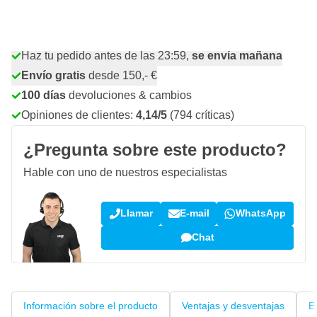
Cantidad
Añadir al carrito
Haz tu pedido antes de las 23:59,
se envía mañana
Envío gratis
desde 150,- €
100 días
devoluciones & cambios
Opiniones de clientes:
4,14/5
(794 críticas)
¿Pregunta sobre este producto?
Hable con uno de nuestros especialistas
Llamar
E-mail
WhatsApp
Chat
Información sobre el producto
Ventajas y desventajas
E