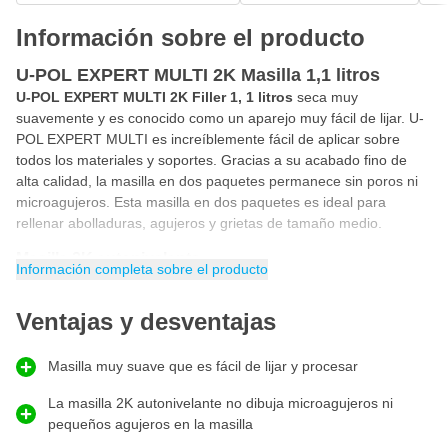
Información sobre el producto
U-POL EXPERT MULTI 2K Masilla 1,1 litros
U-POL EXPERT MULTI 2K Filler 1, 1 litros
seca muy
suavemente y es conocido como un aparejo muy fácil de lijar. U-
POL EXPERT MULTI es increíblemente fácil de aplicar sobre
todos los materiales y soportes. Gracias a su acabado fino de
alta calidad, la masilla en dos paquetes permanece sin poros ni
microagujeros. Esta masilla en dos paquetes es ideal para
rellenar abolladuras, agujeros y grietas de tamaño medio.
Masilla 2K autonivelante
Información completa sobre el producto
La masilla 2K autonivelante se seca muy suave y no hace
microagujeros ni pequeños agujeros en la masilla. U-POL
Ventajas y desventajas
EXPERT MULTI es una de estas masillas 2K autonivelantes. La
masilla lisa es increíblemente fácil de aplicar y lijar hasta
conseguir la base perfecta para su imprimación o fondo.
Masilla muy suave que es fácil de lijar y procesar
Masilla extremadamente fácil de lijar
La masilla 2K autonivelante no dibuja microagujeros ni
U-POL EXPERT MULTI es una masilla extremadamente fácil de
pequeños agujeros en la masilla
lijar. Como la masilla U-POL EXPERT MULTI 2K se seca