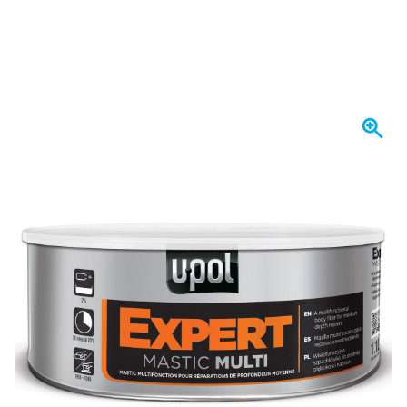
Se envía mañana
Elija un número
72
1 unidad
19,
€
13
6 unidades
19,
€
GUARDAR 3%
p/ud
74
12 unidades
18,
€
GUARDAR 5%
p/ud
19,
€
72
incl. IVA