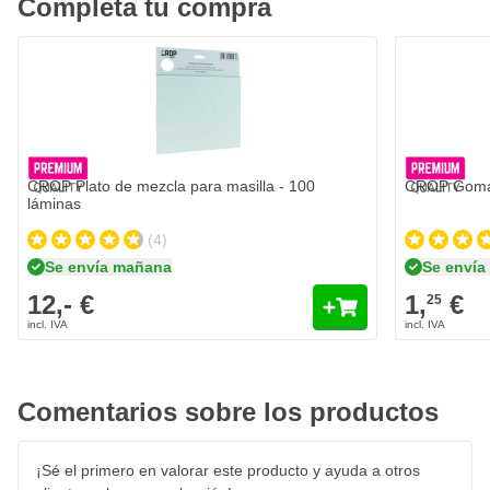
Completa tu compra
CROP Plato de mezcla para masilla - 100
CROP Goma 
láminas
(4)
Se envía mañana
Se enví
12,- €
1,
€
25
Comentarios sobre los productos
¡Sé el primero en valorar este producto y ayuda a otros