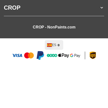
CROP
CROP - NonPaints.com
Lenguaje
ES
Añadir al carrito