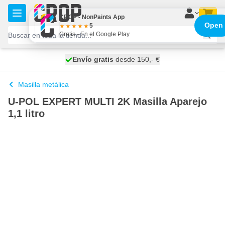
Ir al contenido
CROP - NonPaints App
Open
5
Gratis - En el Google Play
100 días
Envío gratis
desde 150,- €
se envía mañana
Masilla metálica
U-POL EXPERT MULTI 2K Masilla Aparejo
1,1 litro