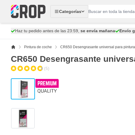
Ir al contenido
Categorías
Haz tu pedido antes de las 23:59,
se envía mañana
Envío g
Pintura de coche
CR650 Desengrasante universal para pintura y
CR650 Desengrasante universal 
(5)
View larger image
View larger image