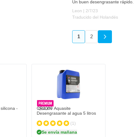
Un buen desengrasante rápido.
2 de julio de 2023
Leon |
2/7/23
Traducido del Holandés
1
2
Actualmente estás leyen
Página
ilicona -
CR2000 Aquasite
Desengrasante al agua 5 litros
(1)
Se envía mañana