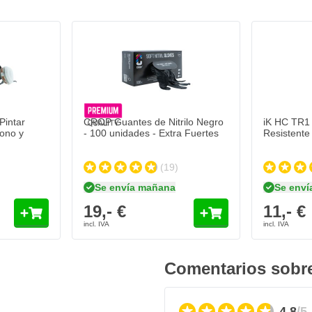
CROP Guantes de Nitrilo Negro - 100 unidades - Ext
19,- €
Se envía mañana
Cantidad
Variant
Añadir al carrito
intar
CROP Guantes de Nitrilo Negro
iK HC TR1 P
bono y
- 100 unidades - Extra Fuertes
Resistente
(19)
Se envía mañana
Se enví
19,- €
11,- €
Comentarios sobre
4.8
/5