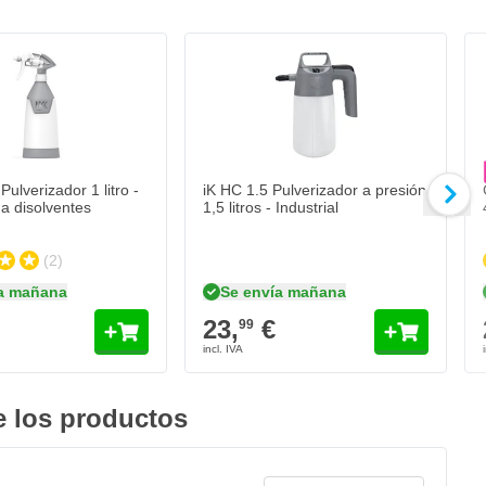
ra Fuertes
ulverizador 1 litro -
iK HC 1.5 Pulverizador a presión
 a disolventes
1,5 litros - Industrial
(2)
a mañana
Se envía mañana
23,
€
99
 los productos