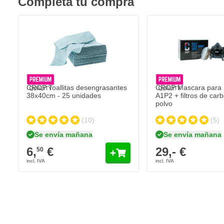
Completa tu compra
Potente desengrasante
No es agresivo para superficies de pintura sensibles
También elimina siliconas
Envasado en bidón de 5 litros
CROP Toallitas desengrasantes
CROP Mascara para P
38x40cm - 25 unidades
A1P2 + filtros de car
polvo
(10)
(5)
Se envía mañana
Se envía mañana
6,
€
29,- €
50