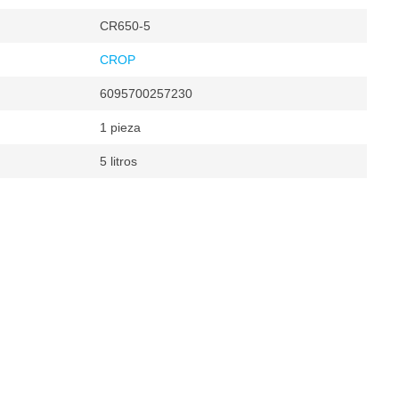
CR650-5
CROP
6095700257230
1 pieza
5 litros
m²
²