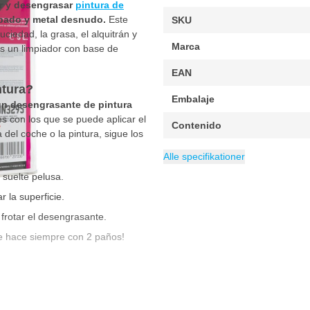
ar y desengrasar
pintura de
abado y metal desnudo.
Este
SKU
uciedad, la grasa, el alquitrán y
Marca
es un limpiador con base de
EAN
ntura?
Embalaje
 un desengrasante de pintura
s con los que se puede aplicar el
Contenido
 del coche o la pintura, sigue los
Cobertura mínima m²
Cobertura máxima m²
Peso
Categoría
5 kg
Pintura de coche
18.5 
25 m
Alle specifikationer
suelte pelusa.
 la superficie.
rotar el desengrasante.
 se hace siempre con 2 paños!