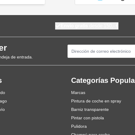
Envío gratis
desde 150,- €
er
Dirección de email
ndeja de entrada.
s
Categorías Popula
ido
Marcas
pago
Pintura de coche en spray
vío
Barniz transparente
Pintar con pistola
Pulidora
Champú para coche