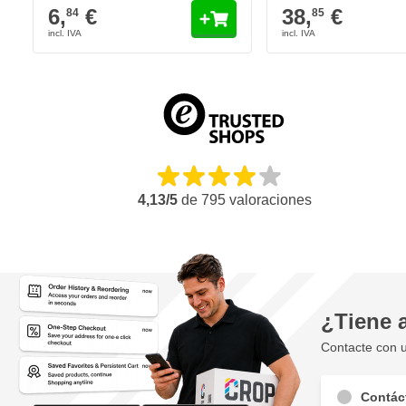
6,
€
38,
€
84
85
4,13/5
de
795
valoraciones
¿Tiene 
Contacte con u
Contác