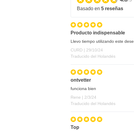
Basado en
5 reseñas
Producto indispensable
Llevo tiempo utilizando este des
29 de octubre de 2024
CURD |
29/10/24
Traducido del Holandés
ontvetter
funciona bien
2 de marzo de 2024
Rene |
2/3/24
Traducido del Holandés
Top