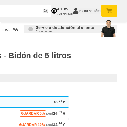
4,13/5
Iniciar sesión
795 reviews
Servicio de atención al cliente
incl. IVA
Contáctanos
- Bidón de 5 litros
84
38,
€
91
36,
€
GUARDAR 5%
p/ud
96
34,
€
GUARDAR 10%
p/ud