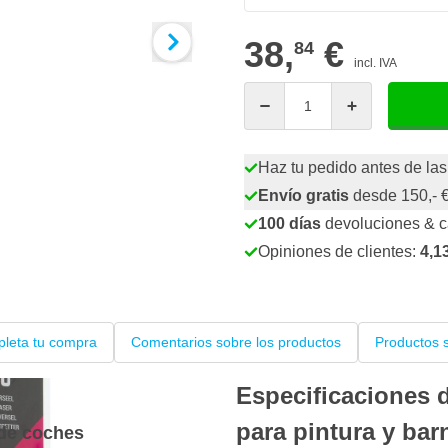
38,
€
84
incl. IVA
Cantidad
Haz tu pedido antes de las
Envío gratis
desde 150,- 
100 días
devoluciones & 
Opiniones de clientes:
4,1
leta tu compra
Comentarios sobre los productos
Productos s
Especificaciones 
para pintura y bar
 de coches