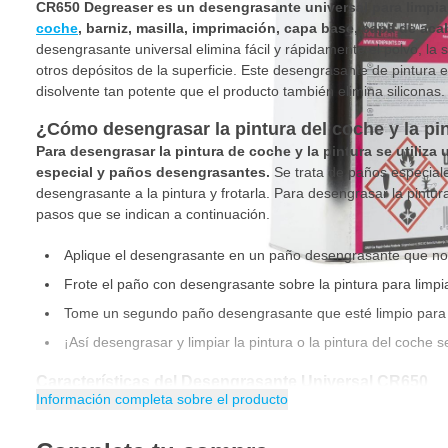
CR650 Degreaser es un desengrasante universal para limpi
coche
, barniz, masilla, imprimación, capa base, capa de ac
desengrasante universal elimina fácil y rápidamente el polvo, la s
otros depósitos de la superficie. Este desengrasante de pintura 
disolvente tan potente que el producto también elimina siliconas.
¿Cómo desengrasar la pintura del coche y la pi
Para desengrasar la pintura de coche y la pintura se utiliza
especial y paños desengrasantes.
Se trata de paños especiale
desengrasante a la pintura y frotarla. Para desengrasar la pintura
pasos que se indican a continuación.
Aplique el desengrasante en un paño desengrasante que no 
Frote el paño con desengrasante sobre la pintura para limpiar
Tome un segundo paño desengrasante que esté limpio para f
¡Así desengrasar y limpiar la pintura o la pintura del coche
Características del Desengrasante Universal CR650
Información completa sobre el producto
Desengrasante a base de disolvente