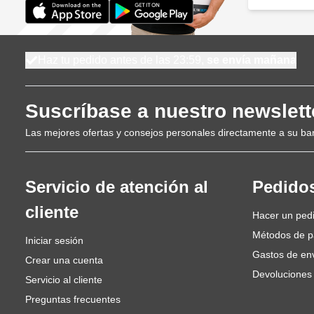
Haz tu pedido antes de las 23:59,
se envía mañana
Suscríbase a nuestro newslett
Las mejores ofertas y consejos personales directamente a su ba
Servicio de atención al
Pedido
cliente
Hacer un ped
Métodos de 
Iniciar sesión
Gastos de en
Crear una cuenta
Devoluciones
Servicio al cliente
Preguntas frecuentes