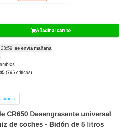
Añadir al carrito
 23:59,
se envía mañana
€
cambios
3/5
(795 críticas)
imilares
de CR650 Desengrasante universal
niz de coches - Bidón de 5 litros