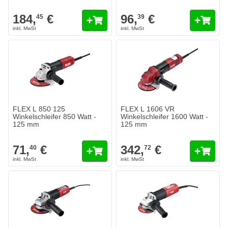
184,
€
96,
€
45
39
FLEX L 850 125
FLEX L 1606 VR
Winkelschleifer 850 Watt -
Winkelschleifer 1600 Watt -
125 mm
125 mm
71,
€
342,
€
40
72