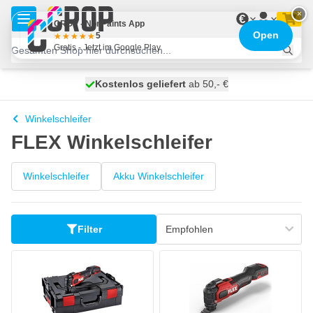
Zum Inhalt springen
×
€
CROP - NonPaints App
Open
5
Gratis - Jetzt im Google Play
Kostenlos geliefert
100 Tage
heute versendet
ab 50,- €
Winkelschleifer
FLEX Winkelschleifer
Winkelschleifer
Akku Winkelschleifer
Filter