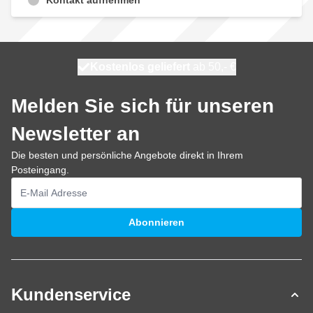
Kostenlos geliefert
100 Tage
heute versendet
ab 50,- €
Melden Sie sich für unseren
Newsletter an
Die besten und persönliche Angebote direkt in Ihrem
Posteingang.
E-Mailadresse
Abonnieren
Kundenservice