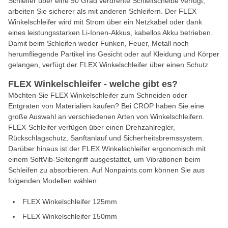
Schleifer über eine 90 Grad verdrehte Schleifscheibe verfügt,
arbeiten Sie sicherer als mit anderen Schleifern. Der FLEX
Winkelschleifer wird mit Strom über ein Netzkabel oder dank
eines leistungsstarken Li-Ionen-Akkus, kabellos Akku betrieben.
Damit beim Schleifen weder Funken, Feuer, Metall noch
herumfliegende Partikel ins Gesicht oder auf Kleidung und Körper
gelangen, verfügt der FLEX Winkelschleifer über einen Schutz.
FLEX Winkelschleifer - welche gibt es?
Möchten Sie FLEX Winkelschleifer zum Schneiden oder
Entgraten von Materialien kaufen? Bei CROP haben Sie eine
große Auswahl an verschiedenen Arten von Winkelschleifern.
FLEX-Schleifer verfügen über einen Drehzahlregler,
Rückschlagschutz, Sanftanlauf und Sicherheitsbremssystem.
Darüber hinaus ist der FLEX Winkelschleifer ergonomisch mit
einem SoftVib-Seitengriff ausgestattet, um Vibrationen beim
Schleifen zu absorbieren. Auf Nonpaints.com können Sie aus
folgenden Modellen wählen:
FLEX Winkelschleifer 125mm
FLEX Winkelschleifer 150mm