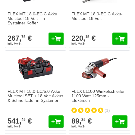
FLEX MT 18.0-EC C Akku
FLEX MT 18.0-EC C Akku-
Multitool 18 Volt - in
Multitool 18 Volt
Systainer Koffer
267,
€
220,
€
75
15
FLEX MT 18.0-EC/5.0 Akku
FLEX L1100 Winkelschleifer
Multitool SET + 18 Volt Akkus
1100 Watt 125mm -
& Schnelllader in Systainer
Elektrisch
(1)
541,
€
89,
€
45
25