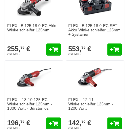
FLEX LB 125 18.0-EC Akku
FLEX LB 125 18.0-EC SET
Winkelschleifer 125mm
Akku Winkelschleifer 125mm
+ Systainer
255,
€
553,
€
85
35
FLEX L 13-10 125-EC
FLEX L 12-11
Winkelschleifer 125mm -
Winkelschleifer 125mm -
1300 Watt - Bürstenlos
1200 Watt
196,
€
142,
€
35
80