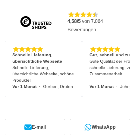
4,58/5
von
7.064
Bewertungen
Schnelle Lieferung,
Gut, schnell und zuve
übersichtliche Webseite
Gute Qualität der Produ
Schnelle Lieferung,
schnelle Lieferung, zuv
übersichtliche Webseite, schöne
Zusammenarbeit.
Produkte!
Vor 1 Monat
·
Gerben, Druten
Vor 1 Monat
·
Johny, 
E-mail
WhatsApp