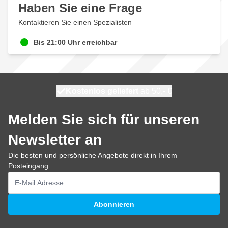
Haben Sie eine Frage
Kontaktieren Sie einen Spezialisten
Bis 21:00 Uhr erreichbar
Kostenlos geliefert
100 Tage
heute versendet
ab 50,- €
Melden Sie sich für unseren
Newsletter an
Die besten und persönliche Angebote direkt in Ihrem
Posteingang.
E-Mailadresse
Abonnieren