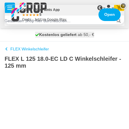
Zum Inhalt springen
×
€
CROP - NonPaints App
Open
5
Gratis - Jetzt im Google Play
Kostenlos geliefert
100 Tage
heute versendet
ab 50,- €
FLEX Winkelschleifer
FLEX L 125 18.0-EC LD C Winkelschleifer -
125 mm