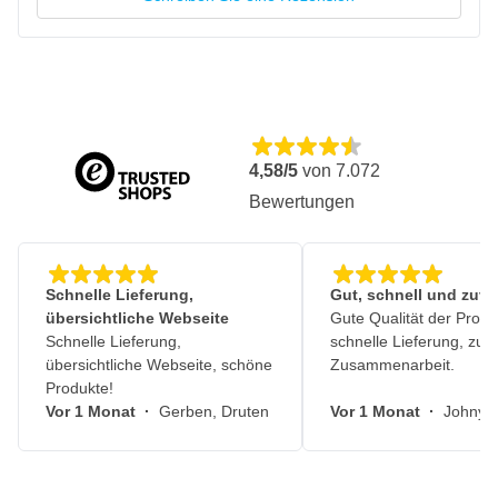
Geeignet für Schleif- und Trennanwendungen
Arbeitet mit 125 mm Durchmesser Scheiben
Teil des 18,0 Volt Akkusystems
Geeignet für mobiles und flexibles Arbeiten
Entwickelt für den professionellen Einsatz
Praktisch einsetzbar an wechselnden Standorten
4,58/5
von
7.072
Bewertungen
Schnelle Lieferung,
Gut, schnell und zuve
übersichtliche Webseite
Gute Qualität der Produ
Schnelle Lieferung,
schnelle Lieferung, zuv
übersichtliche Webseite, schöne
Zusammenarbeit.
Produkte!
Vor 1 Monat
·
Gerben, Druten
Vor 1 Monat
·
Johny, 