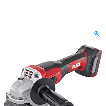
Heute versendet
184,
€
45
inkl. MwSt
Menge
In den Warenkorb
Vor 23:59 Uhr bestellt,
heute versendet
Kostenlos geliefert
ab 50,- €
100 Tage
Rückgaberecht
Kundenrezensionen:
4,58/5
(7.072 Bewertungen)