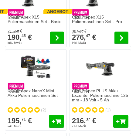
OT
ANGEBOT
Der Preis hängt von den auf der Produktseite gewählten Optionen 
Der Preis hängt von den auf der 
CROP Apex X15
CROP Apex X15
Poliermaschinen Set - Basic
Poliermaschinen Set - Pro
211,
58
€
307,
16
€
190,
€
276,
€
45
47
CROP Apex NanoX Mini
CROP Apex PLUS Akku
Akku Poliermaschinen Set
Exzenter Poliermaschine 125
mm - 18 Volt - 5 Ah
(2)
(1)
195,
€
216,
€
71
37