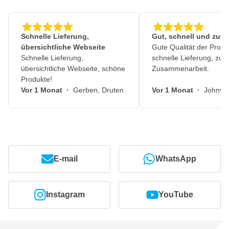
Schnelle Lieferung,
Gut, schnell und zuve
übersichtliche Webseite
Gute Qualität der Produ
Schnelle Lieferung,
schnelle Lieferung, zuv
übersichtliche Webseite, schöne
Zusammenarbeit.
Produkte!
Vor 1 Monat
·
Gerben, Druten
Vor 1 Monat
·
Johny, 
E-mail
WhatsApp
Instagram
YouTube