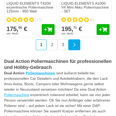
LIQUID ELEMENTS T4200
LIQUID ELEMENTS A1000
exzentrische Poliermaschine
V4 Mini Akku Poliermaschine
125mm - 950 Watt
- SET
(17)
(5)
175,
€
195,
€
06
71
1
2
3
Sie lesen gerade die Seite
Seite
Seite
Dual Action Poliermaschinen für professionellen
und Hobby-Gebrauch
Dual Action
Poliermaschinen
sind äußerst beliebt bei
professionellen Car Detailern und Autoliebhabern, die den Lack
ihres Autos, Boots, Campers oder Wohnwagens gerne selbst
wieder in Neuzustand versetzen möchten! Da eine Dual Action
Poliermaschine
exzentrisch rotierend arbeitet, kann sie von jeder
Person verwendet werden. Ob Sie nun Anfänger oder erfahrener
Polierer sind – auf jedem Lack ist sie sicher! Mit einer DAP-
Poliermaschine können Sie sowohl Kratzer entfernen als auch