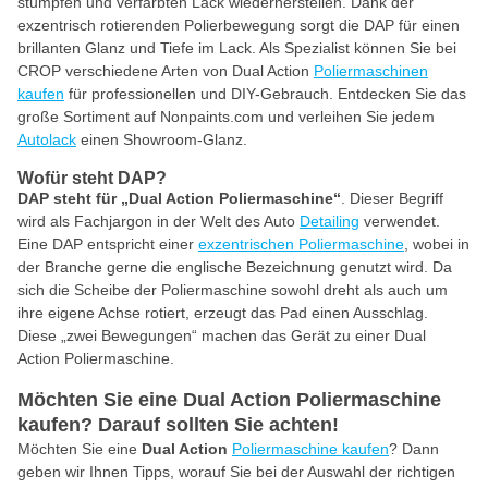
stumpfen und verfärbten Lack wiederherstellen. Dank der
exzentrisch rotierenden Polierbewegung sorgt die DAP für einen
brillanten Glanz und Tiefe im Lack. Als Spezialist können Sie bei
CROP verschiedene Arten von Dual Action
Poliermaschinen
kaufen
für professionellen und DIY-Gebrauch. Entdecken Sie das
große Sortiment auf Nonpaints.com und verleihen Sie jedem
Autolack
einen Showroom-Glanz.
Wofür steht DAP?
DAP steht für „Dual Action Poliermaschine“
. Dieser Begriff
wird als Fachjargon in der Welt des Auto
Detailing
verwendet.
Eine DAP entspricht einer
exzentrischen Poliermaschine
, wobei in
der Branche gerne die englische Bezeichnung genutzt wird. Da
sich die Scheibe der Poliermaschine sowohl dreht als auch um
ihre eigene Achse rotiert, erzeugt das Pad einen Ausschlag.
Diese „zwei Bewegungen“ machen das Gerät zu einer Dual
Action Poliermaschine.
Möchten Sie eine Dual Action Poliermaschine
kaufen? Darauf sollten Sie achten!
Möchten Sie eine
Dual Action
Poliermaschine kaufen
? Dann
geben wir Ihnen Tipps, worauf Sie bei der Auswahl der richtigen