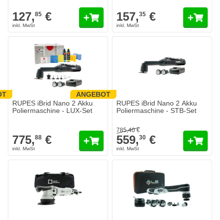
127,
€
157,
€
85
35
OT
ANGEBOT
RUPES iBrid Nano 2 Akku
RUPES iBrid Nano 2 Akku
Poliermaschine - LUX-Set
Poliermaschine - STB-Set
785,
40
€
775,
€
559,
€
88
30