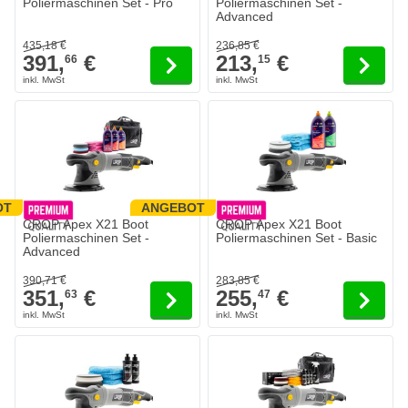
Poliermaschinen Set - Pro
Poliermaschinen Set -
Advanced
435,
18
€
236,
85
€
391,
€
213,
€
66
15
OT
ANGEBOT
Der Preis hängt von den auf der Produktseite gewählten Optionen 
Der Preis hängt von den auf der 
CROP Apex X21 Boot
CROP Apex X21 Boot
Poliermaschinen Set -
Poliermaschinen Set - Basic
Advanced
390,
71
€
283,
85
€
351,
€
255,
€
63
47