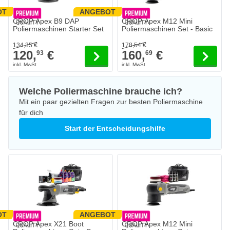
OT
ANGEBOT
Der Preis hängt von den auf der Produktseite gewählten Optionen 
Der Preis hängt von den auf der 
CROP Apex B9 DAP
CROP Apex M12 Mini
Poliermaschinen Starter Set
Poliermaschinen Set - Basic
134,
35
€
178,
54
€
120,
€
160,
€
93
69
Welche Poliermaschine brauche ich?
Mit ein paar gezielten Fragen zur besten Poliermaschine
für dich
Start der Entscheidungshilfe
OT
ANGEBOT
Der Preis hängt von den auf der Produktseite gewählten Optionen 
Der Preis hängt von den auf der 
CROP Apex X21 Boot
CROP Apex M12 Mini