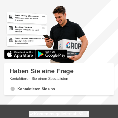
Haben Sie eine Frage
Kontaktieren Sie einen Spezialisten
Kontaktieren Sie uns
Kostenlos geliefert
100 Tage
heute versendet
ab 50,- €