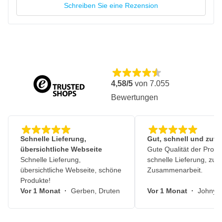
Satz mit drei Mikrofasertüchern
Schreiben Sie eine Rezension
Geeignet zum sicheren Abwischen von Autopflegeprodukten
Langlebig und strapazierfähig
Fusselfrei
Sicher für alle Arten von Autolacken
Gute Absorption
4,58/5
von
7.055
Entfernt Schmutz und Verunreinigungen
Bewertungen
Hergestellt aus weicher und hochwertiger Mikrofaser
480 g/m²
Schnelle Lieferung,
Gut, schnell und zuve
übersichtliche Webseite
Gute Qualität der Produ
Schnelle Lieferung,
schnelle Lieferung, zuv
übersichtliche Webseite, schöne
Zusammenarbeit.
Produkte!
Vor 1 Monat
·
Gerben, Druten
Vor 1 Monat
·
Johny, 