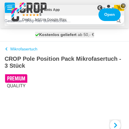
Zum Inhalt springen
×
€
CROP - NonPaints App
Open
5
Gratis - Jetzt im Google Play
Kostenlos geliefert
100 Tage
heute versendet
ab 50,- €
Mikrofasertuch
CROP Pole Position Pack Mikrofasertuch -
3 Stück