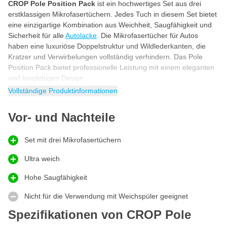
CROP Pole Position Pack
ist ein hochwertiges Set aus drei
erstklassigen Mikrofasertüchern. Jedes Tuch in diesem Set bietet
eine einzigartige Kombination aus Weichheit, Saugfähigkeit und
Sicherheit für alle
Autolacke
. Die Mikrofasertücher für Autos
haben eine luxuriöse Doppelstruktur und Wildlederkanten, die
Kratzer und Verwirbelungen vollständig verhindern. Das Pole
Position Pack bietet professionelle Leistung mit einem eleganten
und langlebigen Design.
Vollständige Produktinformationen
Mikrofasertücher
Diese Tücher gehören zu den sichersten Mikrofasertüchern für
Vor- und Nachteile
Autoliebhaber dank ihres Designs mit weichen Wildlederrändern,
die lacksicher sind. So werden Kratzer und Verwirbelungen auf
ein Minimum reduziert. Wie eine Pole Position, in der Präzision,
Set mit drei Mikrofasertüchern
Kontrolle und Perfektion zusammenkommen, helfen Ihnen diese
Mikrofasertücher, jedes Detail Ihres Autos mit äußerster Präzision
Ultra weich
zu pflegen. Ideal zum Polieren von Chrom, glänzenden Metallen,
Hohe Saugfähigkeit
Glas, Spiegeln und Felgen.
Nicht für die Verwendung mit Weichspüler geeignet
Auto-Pflegetuch
Optimieren Sie Ihre Autopflege-Routine mit dem CROP Pole
Spezifikationen von CROP Pole
Position Pack, bestehend aus drei Mikrofasertüchern in