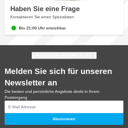
Haben Sie eine Frage
Kontaktieren Sie einen Spezialisten
Bis 21:00 Uhr erreichbar
Kostenlos geliefert
100 Tage
heute versendet
ab 50,- €
Melden Sie sich für unseren
Newsletter an
Die besten und persönliche Angebote direkt in Ihrem
Posteingang.
E-Mailadresse
Abonnieren