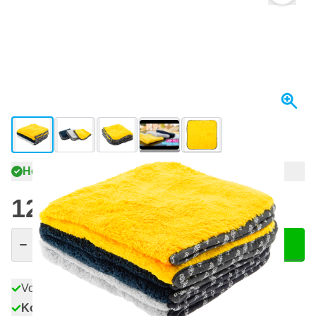
View larger image
View larger image
View larger image
View larger image
View larger image
+14
Heute versendet
12,
€
42
inkl. MwSt
Menge
In den Warenkorb
Vor 23:59 Uhr bestellt,
heute versendet
Kostenlos geliefert
ab 50,- €