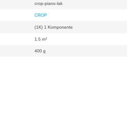
crop-piano-lak
CROP
(1K) 1 Komponente
1.5 m²
400 g
 m²