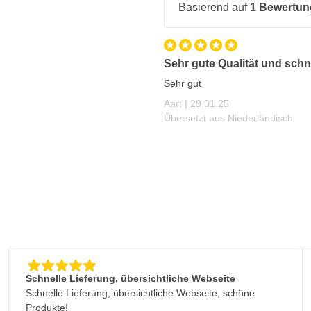
Basierend auf
1 Bewertun
Sehr gute Qualität und schn
Sehr gut
29. Januar 2025
Aart |
29.01.25
Übersetzt aus Niederländisch
Schnelle Lieferung, übersichtliche Webseite
Schnelle Lieferung, übersichtliche Webseite, schöne
Produkte!