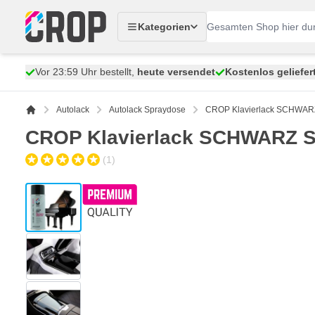
Zum Inhalt springen
Kategorien
Vor 23:59 Uhr bestellt,
heute versendet
Kostenlos geliefer
Autolack
Autolack Spraydose
CROP Klavierlack SCHWAR
CROP Klavierlack SCHWARZ 
(1)
View larger image
View larger image
View larger image