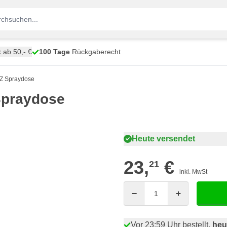
t
ab 50,- €
100 Tage
Rückgaberecht
Z Spraydose
Spraydose
Heute versendet
23,
€
21
inkl. MwSt
Menge
Vor 23:59 Uhr bestellt,
heu