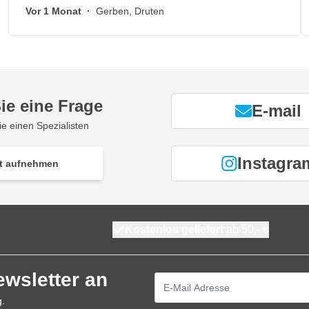
Vor 1 Monat
·
Gerben, Druten
ie eine Frage
E-mail
ie einen Spezialisten
Instagra
t aufnehmen
Kostenlos geliefert
ab 50,- €
ewsletter an
E-Mailadresse
g.