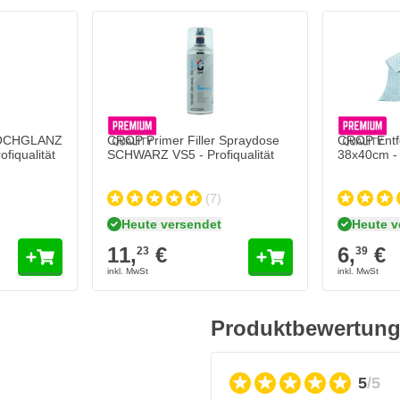
HOCHGLANZ
CROP Primer Filler Spraydose
CROP Entf
fiqualität
SCHWARZ VS5 - Profiqualität
38x40cm - 
(7)
Heute versendet
Heute v
11,
€
6,
€
23
39
Produktbewertun
5
/5