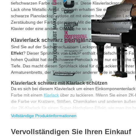
tiefschwarzen Farbe eines Klaviers. Diese Klavierlackspraydose 
Lack ohne Metallic-Anteil. Dadurch erhalten Sie einen einzigarti
schwarze Pianolackspraydose ist mit einem hochwertigen Lack gef
Zerstäubung der Farbe garantiert. Mit diesem schwarzen Spraylac
Klavier oder eine andere Oberfläche so schön wie ein profession
Klavierlack schwarz hochglänzend
Sind Sie auf der Suche nach einem Lackspray in der Farbe
Pian
Effekt
? Dieser Sprühlack von CROP enthält die tiefschwarze Far
hohen Qualität hat der schwarze Pianolack nicht nur eine hohe De
Tiefe. Das macht diesen Sprühlack ideal für die Lackierung Ihrer
Armaturenbretts, der Türleisten oder anderer Teile in Klavierlack
Klavierlack schwarz mit Klarlack schützen
Da es sich bei diesem Klavierlack um einen Einkomponentenlack h
Farbe mit einem
Klarlack
über zu lackieren. IWenn Sie einen 2K-
die Farbe vor Kratzern, Stößen, Chemikalien und anderen äußer
der 2K-Klarlack für einen Super-Hochglanz-Effekt, wie man ihn b
Klavierlackfarbe wünscht.
Vollständige Produktinformationen
Produkteigenschaften Klavierlack-Spraydose
Vervollständigen Sie Ihren Einkauf