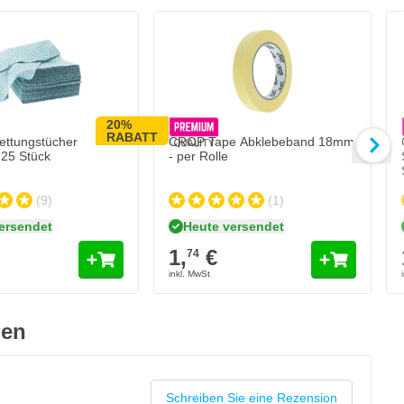
C
1
Me
Au
20%
RABATT
ettungstücher
CROP Tape Abklebeband 18mm
25 Stück
- per Rolle
(9)
(1)
ersendet
Heute versendet
1,
€
74
gen
Schreiben Sie eine Rezension