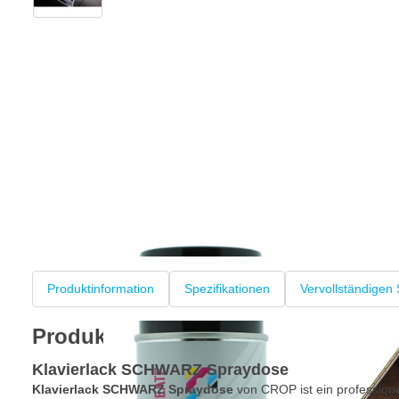
Produktinformation
Spezifikationen
Vervollständigen 
Produktinformation
Klavierlack SCHWARZ Spraydose
Klavierlack SCHWARZ Spraydose
von CROP ist ein professione