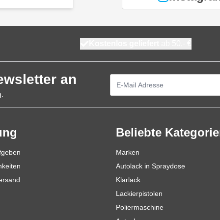
Kostenlos geliefert
ab 50,- €
ewsletter an
E-Mailadresse
g.
ung
Beliebte Kategori
ufgeben
Marken
hkeiten
Autolack in Spraydose
Versand
Klarlack
Lackierpistolen
Poliermaschine