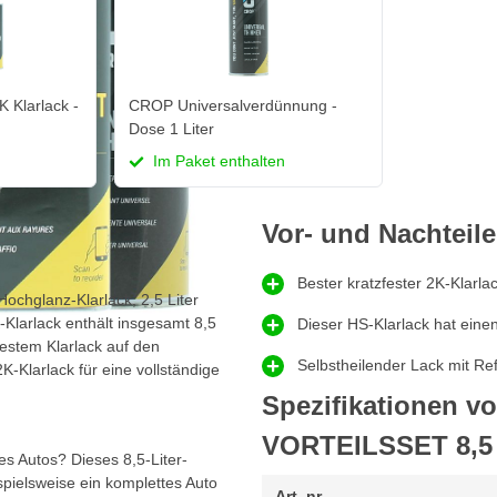
 Klarlack -
CROP Universalverdünnung -
Dose 1 Liter
Im Paket enthalten
Vor- und Nachteile
Bester kratzfester 2K-Klarla
Hochglanz-Klarlack, 2,5 Liter
-Klarlack enthält insgesamt 8,5
Dieser HS-Klarlack hat einen 
festem Klarlack auf den
Selbstheilender Lack mit Re
K-Klarlack für eine vollständige
Spezifikationen vo
VORTEILSSET 8,5 
s Autos? Dieses 8,5-Liter-
ispielsweise ein komplettes Auto
Art. nr.