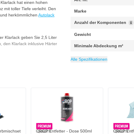
Klarlack hat einen hohen
 mit toller Tiefe verleiht. Den
Marke
n und herkömmlichen
Autolack
Anzahl der Komponenten
Gewicht
er Klarlack geben Sie 2,5 Liter
, den Klarlack inklusive Härter
Minimale Abdeckung m²
EAN
Packung
Inhalt
Glanzgrad
Kategorie
6095704199154
8.5 Liter
1 set
Klarlack
Hochglanz
Alle Spezifikationen
t dem Auftragen des Lacks
en Produkten:
 Klarlack-Set
rbmischset
CROP Entfetter - Dose 500ml
CROP Entf