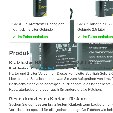
CROP 2K Kratzfester Hochglanz
CROP Härter für HS 2K
Klarlack - 5 Liter Gebinde
Gebinde 2,5 Liter
Im Paket enthalten
Im Paket enthalten
Produktinformation
Kratzfestes HS 2K-Klarlack-Set 8,5 Liter
Kratzfestes HS 2K-
Klarlack
-Set von CROP
besteht aus 5 Liter 
Härter und 1 Liter Verdünner. Dieses komplette Set High Solid 2K
Liter, sodass Sie alles haben, was Sie zum Aufsprühen von kratz
Basislacks eines Auto benötigen. Kurz gesagt, dies ist der beste 2
Reparaturlackierung oder auch für andere große Flächen.
Bestes kratzfestes Klarlack für Auto
Suchen Sie den
besten kratzfesten Klarlack
zum Lackieren eine
Vorteilsset ist speziell für alle gedacht, die große Flächen wie be