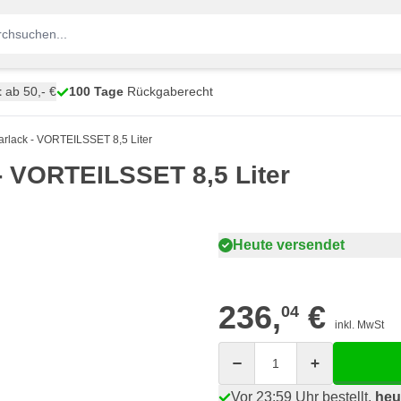
t
ab 50,- €
100 Tage
Rückgaberecht
arlack - VORTEILSSET 8,5 Liter
- VORTEILSSET 8,5 Liter
Heute versendet
236,
€
04
inkl. MwSt
Menge
Vor 23:59 Uhr bestellt,
heu