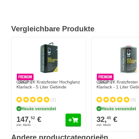
Vergleichbare Produkte
CROP 2K Kratzfester Hochglanz
CROP 2K Kratzfester
Klarlack - 5 Liter Gebinde
Klarlack - 1 Liter Geb
(2)
(9)
Heute versendet
Heute versendet
147,
€
32,
€
52
45
Andere productcategorieën