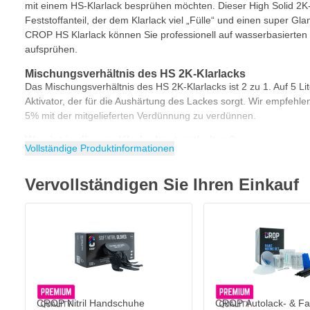
mit einem HS-Klarlack besprühen möchten. Dieser High Solid 2K-
Feststoffanteil, der dem Klarlack viel „Fülle“ und einen super Glanz
CROP HS Klarlack können Sie professionell auf wasserbasierte
aufsprühen.
Mischungsverhältnis des HS 2K-Klarlacks
Das Mischungsverhältnis des HS 2K-Klarlacks ist 2 zu 1. Auf 5 Lit
Aktivator, der für die Aushärtung des Lackes sorgt. Wir empfehlen
5% mit der mitgelieferten Verdünnung zu verdünnen.
Was ist in diesem Klarlackset enthalten?
Vollständige Produktinformationen
Dieses Klarlackset wird komplett geliefert, so dass Sie sofort mi
beginnen können. Das UHS-Klarlackset besteht aus den folgend
Vervollständigen Sie Ihren Einkauf
CROP 2K HS Kratzfester Klarlack 5 Liter
CROP Nitril Handschuhe Schwarz - 100 Stück - Extra Stark
CROP Härter für HS-Klarlack 2,5 Liter
18,
€
68
Heute versendet
CROP Verdünner für Klarlack 1 Liter
Menge
Ausführung
Produkteigenschaften CROP 2K High Solid kratzfester
In den Warenkorb
Komplettes 2K-Klarlack-Set inklusive Härter und Verdünner
CROP Nitril Handschuhe
CROP Autolack- & Fa