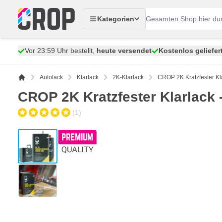
Zum Inhalt springen
Kategorien
Vor 23:59 Uhr bestellt,
heute versendet
Kostenlos geliefer
Autolack
Klarlack
2K-Klarlack
CROP 2K Kratzfester Kl
CROP 2K Kratzfester Klarlack 
(1)
View larger image
View larger image