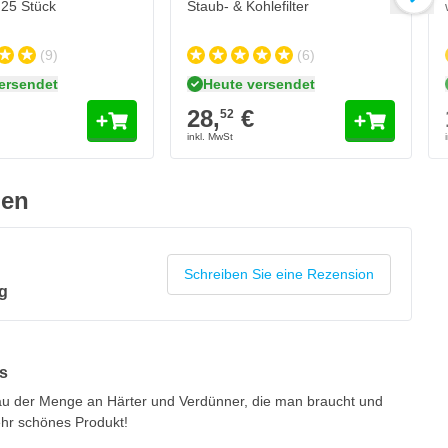
25 Stück
Staub- & Kohlefilter
(9)
(6)
ersendet
Heute versendet
28,
€
52
gen
Schreiben Sie eine Rezension
g
es
nau der Menge an Härter und Verdünner, die man braucht und
sehr schönes Produkt!