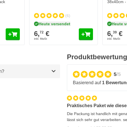
ack
38x40cm - 
(6)
Heute versendet
Heute v
6,
€
6,
€
72
39
Produktbewertun
inuten
n?
5
/5
Basierend auf
1 Bewertun
Praktisches Paket wie dies
Die Packung ist handlich mit ge
lässt sich sehr gut verarbeiten. 