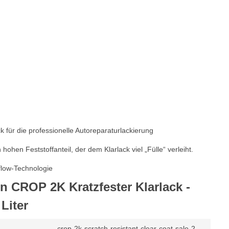
ck für die professionelle Autoreparaturlackierung
hohen Feststoffanteil, der dem Klarlack viel „Fülle“ verleiht.
flow-Technologie
n CROP 2K Kratzfester Klarlack -
Liter
crop-2k-scratch-resistant-clear-coat-sale-2