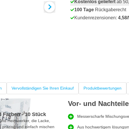
Kostenlos geliefert
ab 50,
100 Tage
Rückgaberecht
Kundenrezensionen:
4,58/
n
Vervollständigen Sie Ihren Einkauf
Produktbewertungen
Vor- und Nachteile
 Farben - 10 Stück
Messerscharfe Mischungsverh
s und Heimwerker, die Lacke,
n präzise und einfach mischen
Aus hochwertigem lösungsmi