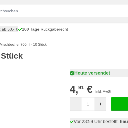
t
ab 50,- €
100 Tage
Rückgaberecht
ischbecher 700ml - 10 Stück
 Stück
Heute versendet
4,
€
91
inkl. MwSt
Menge
Vor 23:59 Uhr bestellt,
heu