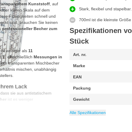
transparentem Kunststoff
, auf
Stark, flexibel und stapelb
k der klaren Skala auf dem
re Flüssigkeiten schnell und
700ml ist die kleinste Größ
packt sind, brauchen Sie keinen
ss
professioneller Becher zum
Spezifikationen v
Stück
cht weniger als
11
Art. nr.
11:1, einschließlich
Messungen in
esem transparenten Mischbecher
Marke
Verhältnis mischen, unabhängig
ellers.
EAN
 Ihrem Lack
Packung
dass sie aus antistatischem
cher
ist es weniger
Gewicht
erwünschte Verunreinigungen in
Inhalt
Kategorie
700 ml
Mischbecher
 einem glatteren Finish mit
Alle Spezifikationen
ch für Farben auf