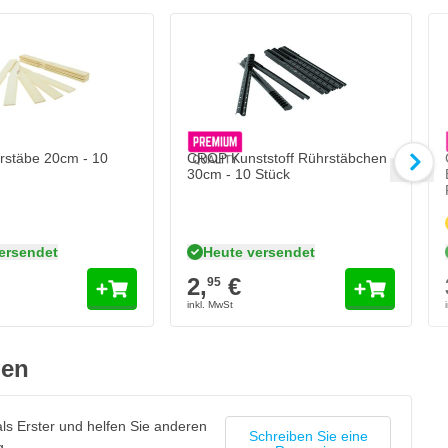
stäbe 20cm - 10
CROP Kunststoff Rührstäbchen
30cm - 10 Stück
ersendet
Heute versendet
2,
€
95
gen
ls Erster und helfen Sie anderen
Schreiben Sie eine
g.