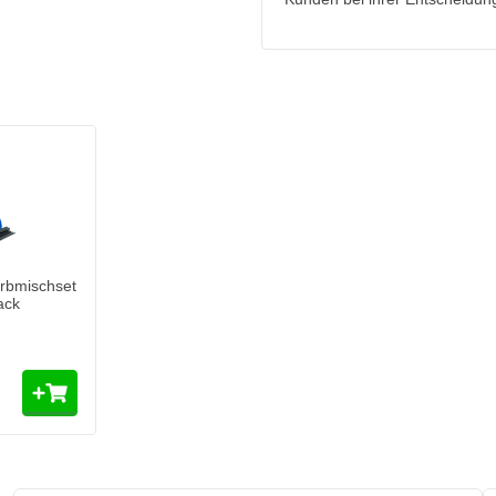
rend des Mischens zu verhindern
rbmischset
ack