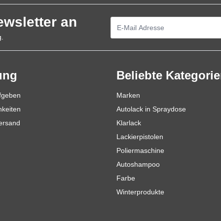
ewsletter an
E-Mailadresse
g.
ung
Beliebte Kategori
ufgeben
Marken
hkeiten
Autolack in Spraydose
Versand
Klarlack
Lackierpistolen
Poliermaschine
Autoshampoo
Farbe
Winterprodukte