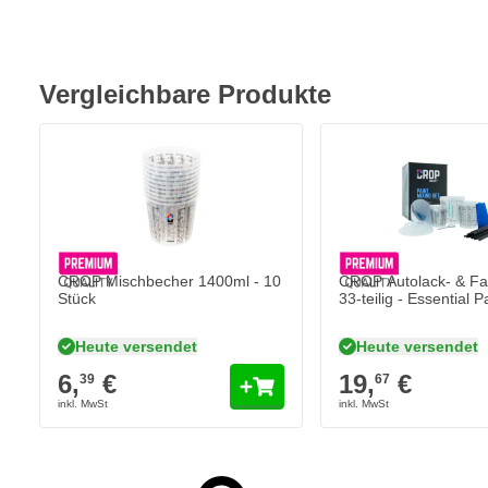
Reiß- und bruchfest bei Quetschungen oder Verschüttungen
Stapelbares Design für optimale Lagerung
Ausgestattet mit Stützfüßen, um eine Kälteübertragung wäh
Vergleichbare Produkte
CROP Mischbecher 1400ml - 10
CROP Autolack- & Fa
Stück
33-teilig - Essential P
Heute versendet
Heute versendet
6,
€
19,
€
39
67