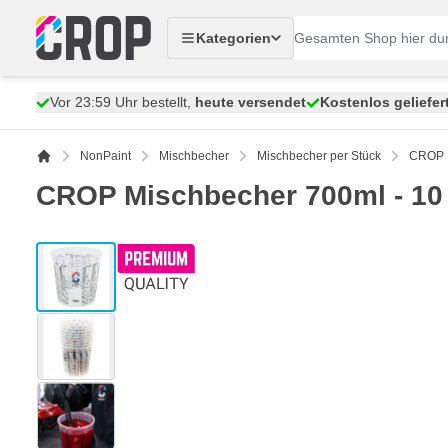
Zum Inhalt springen
Kategorien
Vor 23:59 Uhr bestellt,
heute versendet
Kostenlos geliefer
NonPaint
Mischbecher
Mischbecher per Stück
CROP M
CROP Mischbecher 700ml - 10
View larger image
View larger image
View larger image