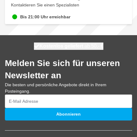
Kontaktieren Sie einen Spezialisten
Bis 21:00 Uhr erreichbar
Kostenlos geliefert
100 Tage
heute versendet
ab 50,- €
Melden Sie sich für unseren
Newsletter an
Die besten und persönliche Angebote direkt in Ihrem
Posteingang.
E-Mailadresse
Abonnieren