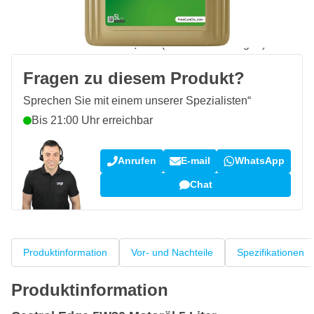
Kostenlos geliefert
ab 50,- €
100 Tage
Rückgaberecht
Kundenrezensionen:
4,58/5
(7.064 Bewertungen)
Fragen zu diesem Produkt?
Sprechen Sie mit einem unserer Spezialisten“
Bis 21:00 Uhr erreichbar
Anrufen
E-mail
WhatsApp
Chat
Produktinformation
Vor- und Nachteile
Spezifikationen
Produktinformation