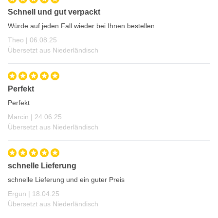
Schnell und gut verpackt
Würde auf jeden Fall wieder bei Ihnen bestellen
6. August 2025
Theo |
06.08.25
Übersetzt aus Niederländisch
Perfekt
Perfekt
24. Juni 2025
Marcin |
24.06.25
Übersetzt aus Niederländisch
schnelle Lieferung
schnelle Lieferung und ein guter Preis
18. April 2025
Ergun |
18.04.25
Übersetzt aus Niederländisch