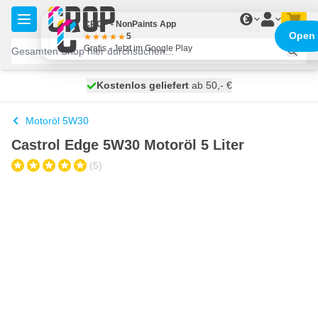
Zum Inhalt springen
€
CROP - NonPaints App
Open
5
Gratis - Jetzt im Google Play
Kostenlos geliefert
100 Tage
heute versendet
ab 50,- €
Motoröl 5W30
Castrol Edge 5W30 Motoröl 5 Liter
(5)