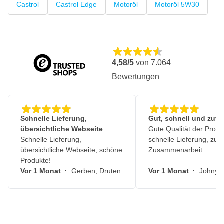
Castrol
Castrol Edge
Motoröl
Motoröl 5W30
4,58/5
von
7.064
Bewertungen
Schnelle Lieferung,
Gut, schnell und zuve
übersichtliche Webseite
Gute Qualität der Produ
Schnelle Lieferung,
schnelle Lieferung, zuv
übersichtliche Webseite, schöne
Zusammenarbeit.
Produkte!
Vor 1 Monat
·
Gerben, Druten
Vor 1 Monat
·
Johny, 