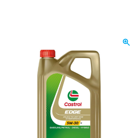
Heute versendet
Variante
Castrol Edge 5W30 Motoröl 5 Liter
63,
€
69
inkl. MwSt
Menge
In den Warenkorb
Vor 23:59 Uhr bestellt,
heute versendet