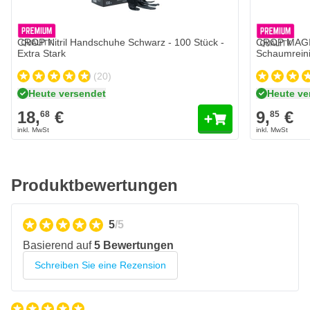
Menge
Ausführung
Für den Einsatz in Benzin- und Dieselmotoren
In den Warenkorb
Sehr niedrige Viskosität hält den Motor auf der idealen
Betriebstemperatur
CROP Nitril Handschuhe Schwarz - 100 Stück -
CROP MAGIC
Extra Stark
Schaumrein
Gewährleistet eine hervorragende Leistung über die
gesamte Lebensdauer des Motoröls
(20)
Heute versendet
Heute ve
18,
€
9,
€
68
85
Produktbewertungen
5
/5
Basierend auf
5 Bewertungen
Schreiben Sie eine Rezension