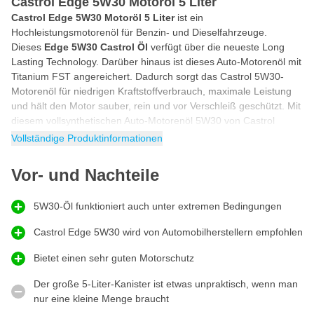
Castrol Edge 5W30 Motoröl 5 Liter
Castrol Edge 5W30 Motoröl 5 Liter
ist ein
Hochleistungsmotorenöl für Benzin- und Dieselfahrzeuge.
Dieses
Edge 5W30 Castrol Öl
verfügt über die neueste Long
Lasting Technology. Darüber hinaus ist dieses Auto-Motorenöl mit
Titanium FST angereichert. Dadurch sorgt das Castrol 5W30-
Motorenöl für niedrigen Kraftstoffverbrauch, maximale Leistung
und hält den Motor sauber, rein und vor Verschleiß geschützt. Mit
diesem vollsynthetischen Auto-Motorenöl 5W30 von Castrol
entscheiden Sie sich bewusst für Spitzenleistungen.
Vollständige Produktinformationen
5 Liter Öl 5W30
Vor- und Nachteile
Machen Sie Ihren Ölwechsel selbst mit diesem 5-Liter-Kanister
Castrol Motoröl 5W30. Der Sparpack 5 Liter Öl 5W30 ist ideal,
wenn Sie regelmäßig Motoröl benötigen. Dank des
5W30-Öl funktioniert auch unter extremen Bedingungen
verschließbaren Deckels ist das Castrol Edge 5W30 Motoröl
lange haltbar und lässt sich nach dem Gebrauch leicht
Castrol Edge 5W30 wird von Automobilherstellern empfohlen
aufbewahren.
Bietet einen sehr guten Motorschutz
Spezifikationen Castrol Edge 5W30
Der große 5-Liter-Kanister ist etwas unpraktisch, wenn man
Castrol 5W30 Auto-Motorenöl erfüllt die folgenden
nur eine kleine Menge braucht
Spezifikationen: