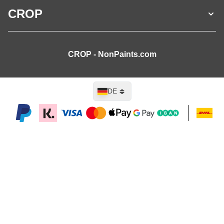
CROP
CROP - NonPaints.com
Sprache
DE
In den Warenkorb