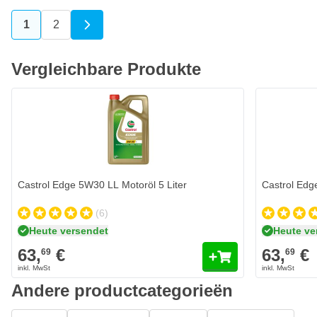
1
2
Sie lesen gerade die Seite
Seite
Vergleichbare Produkte
Castrol Edge 5W30 LL Motoröl 5 Liter
Castrol Edg
(6)
Heute versendet
Heute ve
63,
€
63,
€
69
69
Andere productcategorieën