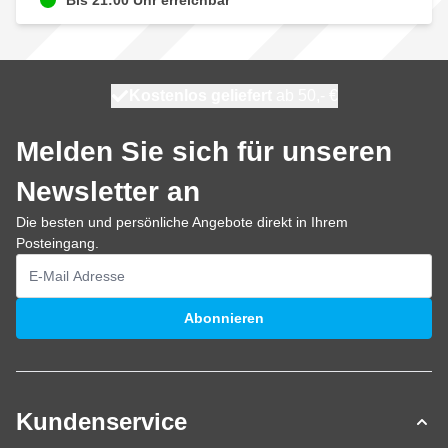
Kostenlos geliefert
100 Tage
heute versendet
ab 50,- €
Melden Sie sich für unseren
Newsletter an
Die besten und persönliche Angebote direkt in Ihrem
Posteingang.
E-Mailadresse
Abonnieren
Kundenservice