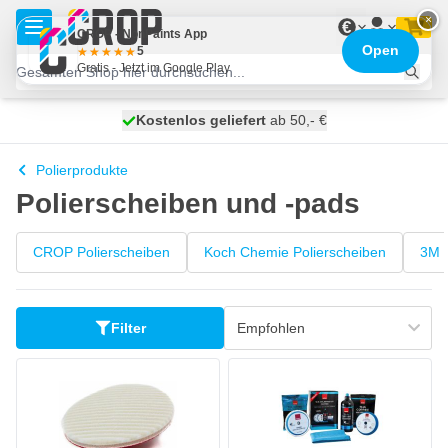
Zum Inhalt springen
×
€
CROP - NonPaints App
Open
5
Gratis - Jetzt im Google Play
Kostenlos geliefert
100 Tage
heute versendet
ab 50,- €
Polierprodukte
Polierscheiben und -pads
CROP Polierscheiben
Koch Chemie Polierscheiben
3M P
Filter