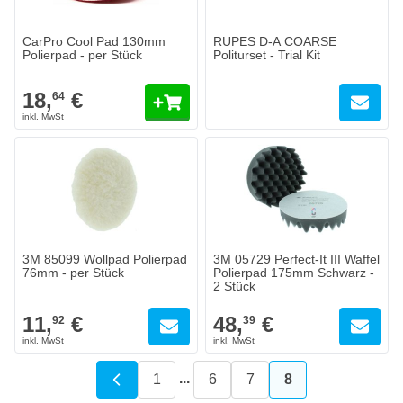
CarPro Cool Pad 130mm
RUPES D-A COARSE
Polierpad - per Stück
Politurset - Trial Kit
18,
€
64
3M 85099 Wollpad Polierpad
3M 05729 Perfect-It III Waffel
76mm - per Stück
Polierpad 175mm Schwarz -
2 Stück
11,
€
48,
€
92
39
...
1
6
7
8
Seite
Seite
Seite
Sie lesen gerade 