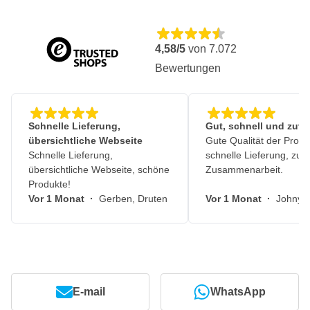
4,58/5
von
7.072
Bewertungen
Schnelle Lieferung,
Gut, schnell und zuve
übersichtliche Webseite
Gute Qualität der Produ
Schnelle Lieferung,
schnelle Lieferung, zuv
übersichtliche Webseite, schöne
Zusammenarbeit.
Produkte!
Vor 1 Monat
·
Gerben, Druten
Vor 1 Monat
·
Johny, 
E-mail
WhatsApp