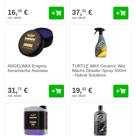
16,
€
37,
€
29
32
ANGELWAX Enigma Keramische Autowax
31,
€
71
Heute versendet
Menge
Inhalt
In den Warenkorb
ANGELWAX Enigma
TURTLE WAX Ceramic Wet
Keramische Autowax
Wachs Detailer Spray 500ml
- Hybrid Solutions
31,
€
19,
€
71
42