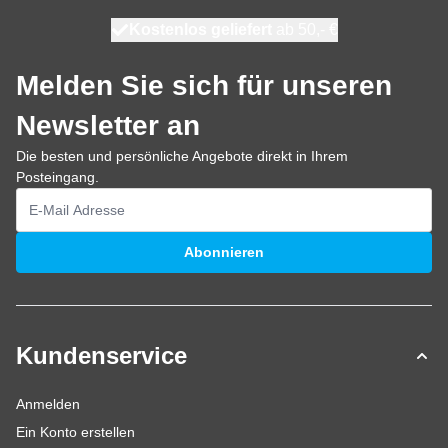
Kostenlos geliefert
100 Tage
heute versendet
ab 50,- €
Melden Sie sich für unseren
Newsletter an
Die besten und persönliche Angebote direkt in Ihrem
Posteingang.
E-Mailadresse
Abonnieren
Kundenservice
Anmelden
Ein Konto erstellen