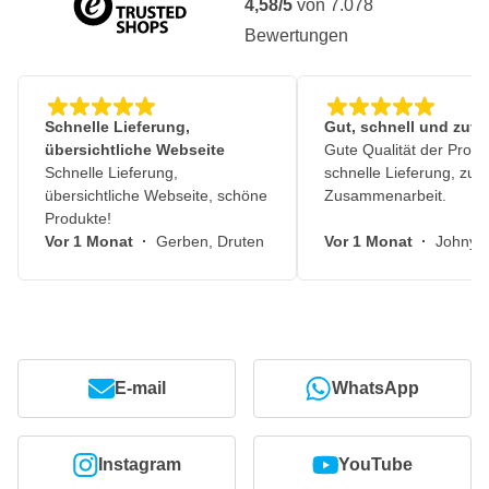
4,58/5
von
7.078
Bewertungen
Schnelle Lieferung,
Gut, schnell und zuve
übersichtliche Webseite
Gute Qualität der Produ
Schnelle Lieferung,
schnelle Lieferung, zuv
übersichtliche Webseite, schöne
Zusammenarbeit.
Produkte!
Vor 1 Monat
·
Gerben, Druten
Vor 1 Monat
·
Johny, 
E-mail
WhatsApp
Instagram
YouTube