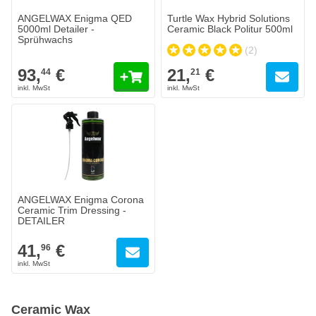
ANGELWAX Enigma QED
Turtle Wax Hybrid Solutions
5000ml Detailer -
Ceramic Black Politur 500ml
Sprühwachs
(2)
93,
€
21,
€
44
21
ANGELWAX Enigma Corona
Ceramic Trim Dressing -
DETAILER
41,
€
96
Ceramic Wax