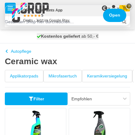
Zum Inhalt springen
×
€
CROP - NonPaints App
Open
5
Gratis - Jetzt im Google Play
Kostenlos geliefert
100 Tage
heute versendet
ab 50,- €
Autopflege
Ceramic wax
Applikatorpads
Mikrofasertuch
Keramikversiegelung
Filter