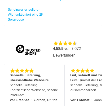
Scheinwerfer polieren
Wie funktioniert eine 2K
Spraydose
4,58/5
von
7.072
Bewertungen
Schnelle Lieferung,
Gut, schnell und zuve
übersichtliche Webseite
Gute Qualität der Produ
Schnelle Lieferung,
schnelle Lieferung, zuv
übersichtliche Webseite, schöne
Zusammenarbeit.
Produkte!
Vor 1 Monat
·
Gerben, Druten
Vor 1 Monat
·
Johny, 