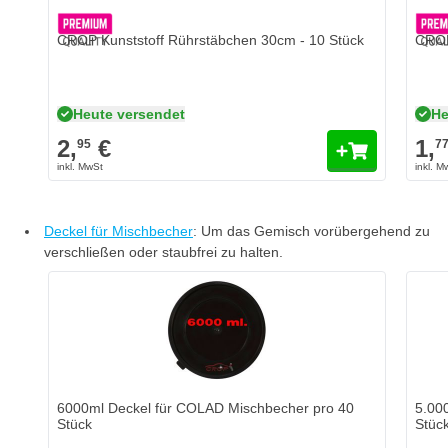
CROP Kunststoff Rührstäbchen 30cm - 10 Stück
CROP
Heute versendet
He
2,
€
1,
95
7
Deckel für Mischbecher
: Um das Gemisch vorübergehend zu
verschließen oder staubfrei zu halten.
6000ml Deckel für COLAD Mischbecher pro 40
5.00
Stück
Stüc