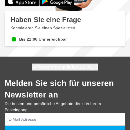
Haben Sie eine Frage
Kontaktieren Sie einen Spezialisten
Bis 21:00 Uhr erreichbar
Kostenlos geliefert
100 Tage
heute versendet
ab 50,- €
Melden Sie sich für unseren
Newsletter an
Die besten und persönliche Angebote direkt in Ihrem
Posteingang.
E-Mailadresse