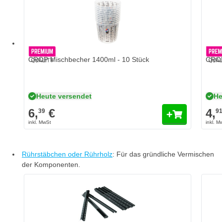
CROP Mischbecher 1400ml - 10 Stück
CROP
Heute versendet
He
6,
€
4,
39
9
Rührstäbchen oder Rührholz
: Für das gründliche Vermischen
der Komponenten.