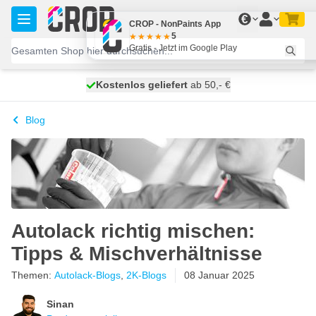
Zum Inhalt springen
€
CROP - NonPaints App
5
Gratis - Jetzt im Google Play
Kostenlos geliefert
100 Tage
heute versendet
ab 50,- €
Blog
Autolack richtig mischen:
Tipps & Mischverhältnisse
Themen:
Autolack-Blogs
,
2K-Blogs
08 Januar 2025
Sinan