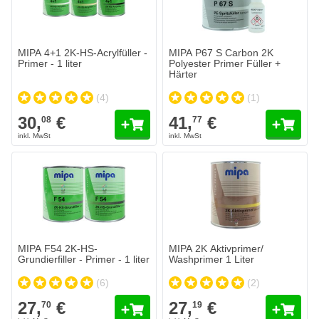
Menge
Farbe
In den Warenkorb
MIPA 4+1 2K-HS-Acrylfüller -
MIPA P67 S Carbon 2K
Primer - 1 liter
Polyester Primer Füller +
Härter
(4)
(1)
30,
€
41,
€
08
77
MIPA F54 2K-HS-Grundierfiller - Primer - 1 liter
27,
€
70
Heute versendet
Menge
Farbe
In den Warenkorb
MIPA F54 2K-HS-
MIPA 2K Aktivprimer/
Grundierfiller - Primer - 1 liter
Washprimer 1 Liter
(6)
(2)
27,
€
27,
€
70
19