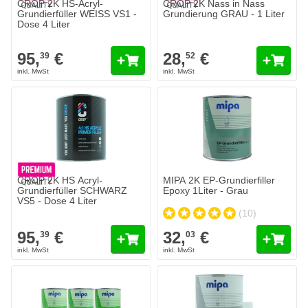
CROP 2K HS-Acryl-
CROP 2K Nass in Nass
Grundierfüller WEISS VS1 -
Grundierung GRAU - 1 Liter
Dose 4 Liter
95,
€
28,
€
39
52
CROP 2K HS Acryl-
MIPA 2K EP-Grundierfiller
Grundierfüller SCHWARZ
Epoxy 1Liter - Grau
VS5 - Dose 4 Liter
(10)
95,
€
32,
€
39
03
MIPA 4+1 2K-HS-Acrylfüller - Primer - 1 liter
30,
€
08
Heute versendet