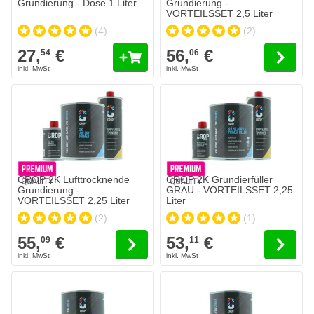
Grundierung - Dose 1 Liter
Grundierung -
VORTEILSSET 2,5 Liter
(4)
(2)
27,
€
56,
€
54
06
Der Preis hängt von den auf der Produktseite gewählten Optionen 
Der Preis hängt von den auf der 
CROP 2K Lufttrocknende
CROP 2K Grundierfüller
Grundierung -
GRAU - VORTEILSSET 2,25
VORTEILSSET 2,25 Liter
Liter
(2)
(1)
55,
€
53,
€
09
11