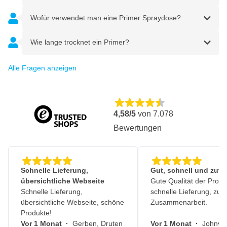
Wofür verwendet man eine Primer Spraydose?
Wie lange trocknet ein Primer?
Alle Fragen anzeigen
4,58/5
von
7.078
Bewertungen
Schnelle Lieferung,
Gut, schnell und zuve
übersichtliche Webseite
Gute Qualität der Produ
Schnelle Lieferung,
schnelle Lieferung, zuv
übersichtliche Webseite, schöne
Zusammenarbeit.
Produkte!
Vor 1 Monat
·
Gerben, Druten
Vor 1 Monat
·
Johny, 