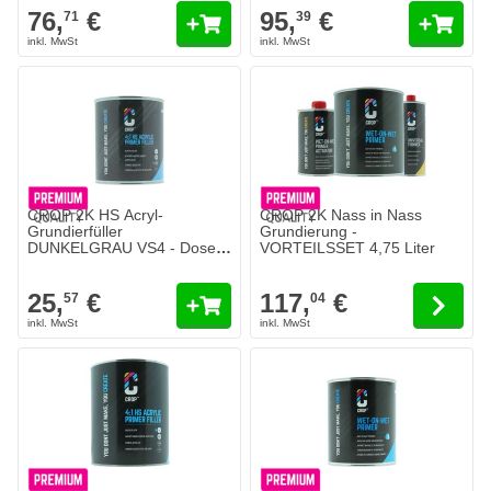
76,
€
95,
€
71
39
Der Preis hängt von den auf der 
CROP 2K HS Acryl-
CROP 2K Nass in Nass
Grundierfüller
Grundierung -
DUNKELGRAU VS4 - Dose 1
VORTEILSSET 4,75 Liter
Liter
25,
€
117,
€
57
04