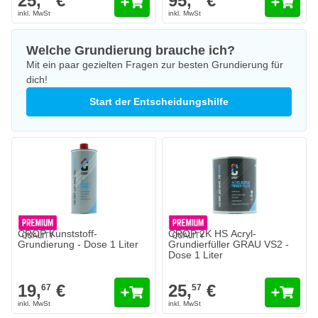
25,
€
95,
€
Welche Grundierung brauche ich?
Mit ein paar gezielten Fragen zur besten Grundierung für
dich!
Start der Entscheidungshilfe
CROP Kunststoff-
CROP 2K HS Acryl-
Grundierung - Dose 1 Liter
Grundierfüller GRAU VS2 -
Dose 1 Liter
19,
€
25,
€
67
57