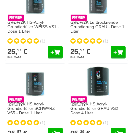
CROP 2K HS-Acryl-
CROP 2K Lufttrocknende
Grundierfüller WEISS VS1 -
Grundierung GRAU - Dose 1
Dose 1 Liter
Liter
(1)
(1)
25,
€
25,
€
57
57
CROP 2K HS Acryl-
CROP 2K HS Acryl-
Grundierfüller SCHWARZ
Grundierfüller GRAU VS2 -
VS5 - Dose 1 Liter
Dose 4 Liter
(1)
(1)
57
39