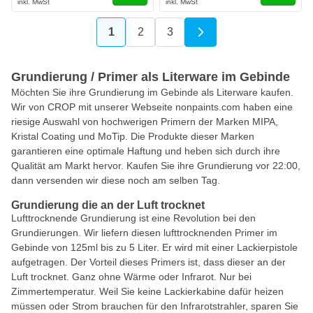
1
2
3
Sie lesen gerade die Seite
Seite
Seite
Grundierung / Primer als Literware im Gebinde
Möchten Sie ihre Grundierung im Gebinde als Literware kaufen.
Wir von CROP mit unserer Webseite nonpaints.com haben eine
riesige Auswahl von hochwerigen Primern der Marken MIPA,
Kristal Coating und MoTip. Die Produkte dieser Marken
garantieren eine optimale Haftung und heben sich durch ihre
Qualität am Markt hervor. Kaufen Sie ihre Grundierung vor 22:00,
dann versenden wir diese noch am selben Tag.
Grundierung die an der Luft trocknet
Lufttrocknende Grundierung ist eine Revolution bei den
Grundierungen. Wir liefern diesen lufttrocknenden Primer im
Gebinde von 125ml bis zu 5 Liter. Er wird mit einer Lackierpistole
aufgetragen. Der Vorteil dieses Primers ist, dass dieser an der
Luft trocknet. Ganz ohne Wärme oder Infrarot. Nur bei
Zimmertemperatur. Weil Sie keine Lackierkabine dafür heizen
müssen oder Strom brauchen für den Infrarotstrahler, sparen Sie