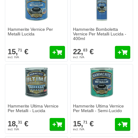
Quantità
Quantità
Contenuto
Colore
Aggiungi al Carrello
Aggiungi a
Hammerite Vernice Per
Hammerite Bomboletta
Metalli Lucida
Vernice Per Metalli Lucida -
400ml
Colore
15,
€
22,
€
71
03
Hammerite Ultima Vernice Per Metalli - Lucida
Hammerite Ultima Vernice Per Met
18,
€
15,
€
31
71
Spedito oggi
Spedito oggi
Quantità
Quantità
Contenuto
Contenuto
Aggiungi al Carrello
Aggiungi a
Hammerite Ultima Vernice
Hammerite Ultima Vernice
Per Metalli - Lucida
Per Metalli - Semi-Lucido
Colore
Colore
18,
€
15,
€
31
71