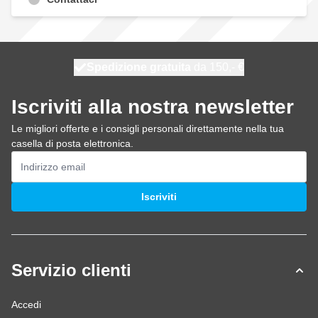
Spedizione gratuita
100 giorni
spedito oggi
da 150,- €
Iscriviti alla nostra newsletter
Le migliori offerte e i consigli personali direttamente nella tua
casella di posta elettronica.
Indirizzo email
Iscriviti
Servizio clienti
Accedi