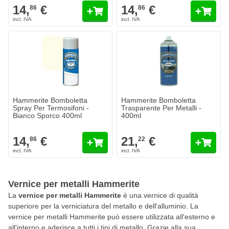
14,
€
14,
€
86
86
Hammerite Bomboletta
Hammerite Bomboletta
Spray Per Termosifoni -
Trasparente Per Metalli -
Bianco Sporco 400ml
400ml
14,
€
21,
€
86
22
Vernice per metalli Hammerite
La
vernice per metalli Hammerite
è una vernice di qualità
superiore per la verniciatura del metallo e dell'alluminio. La
vernice per metalli Hammerite può essere utilizzata all'esterno e
all'interno e aderisce a tutti i tipi di metallo. Grazie alla sua