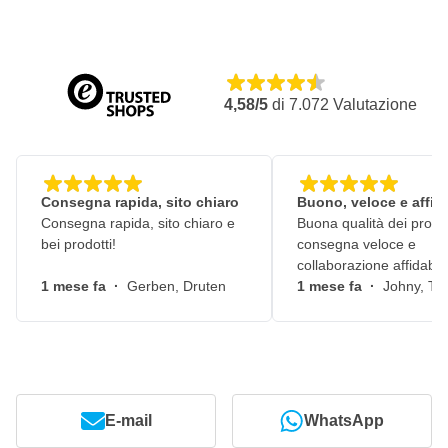
4,58/5
di
7.072
Valutazione
Consegna rapida, sito chiaro
Buono, veloce e affid
Consegna rapida, sito chiaro e
Buona qualità dei prodot
bei prodotti!
consegna veloce e
collaborazione affidabile
1 mese fa
·
Gerben, Druten
1 mese fa
·
Johny, Ti
E-mail
WhatsApp