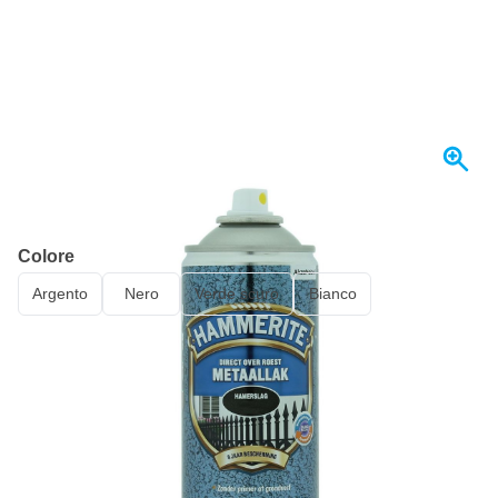
Spedito oggi
Colore
Argento
Nero
Verde scuro
Bianco
Scegli un numero
59
1 pezzo
21,
€
17
4 pezzi
21,
€
RISPARMIA IL 2%
pz
95
8 pezzi
20,
€
RISPARMIA IL 3%
pz