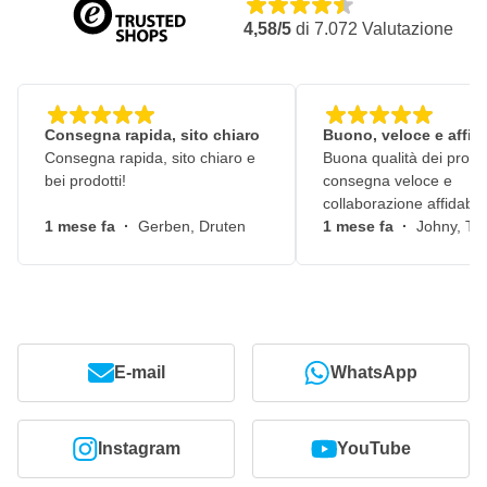
4,58/5
di
7.072
Valutazione
Consegna rapida, sito chiaro
Buono, veloce e affid
Consegna rapida, sito chiaro e
Buona qualità dei prodot
bei prodotti!
consegna veloce e
collaborazione affidabile
1 mese fa
·
Gerben, Druten
1 mese fa
·
Johny, Ti
E-mail
WhatsApp
Instagram
YouTube