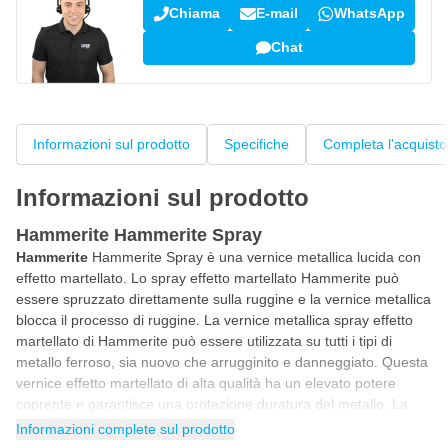
Chiama
E-mail
WhatsApp
Chat
Informazioni sul prodotto
Specifiche
Completa l'acquisto
Informazioni sul prodotto
Hammerite Hammerite Spray
Hammerite
Hammerite Spray è una vernice metallica lucida con
effetto martellato. Lo spray effetto martellato Hammerite può
essere spruzzato direttamente sulla ruggine e la vernice metallica
blocca il processo di ruggine. La vernice metallica spray effetto
martellato di Hammerite può essere utilizzata su tutti i tipi di
metallo ferroso, sia nuovo che arrugginito e danneggiato. Questa
vernice effetto martellato di alta qualità ha un elevato potere
coprente e garantisce una protezione duratura del metallo. La
vernice spray per metalli Hammerite è disponibile in 4 colori
Informazioni complete sul prodotto
effetto martello.