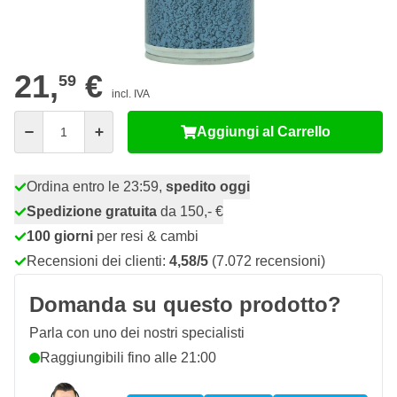
52
12 pezzi
20,
€
RISPARMIA IL 5%
pz
21,
€
59
incl. IVA
Quantità
Aggiungi al Carrello
Ordina entro le 23:59,
spedito oggi
Spedizione gratuita
da 150,- €
100 giorni
per resi & cambi
Recensioni dei clienti:
4,58/5
(7.072 recensioni)
Domanda su questo prodotto?
Parla con uno dei nostri specialisti
Raggiungibili fino alle 21:00