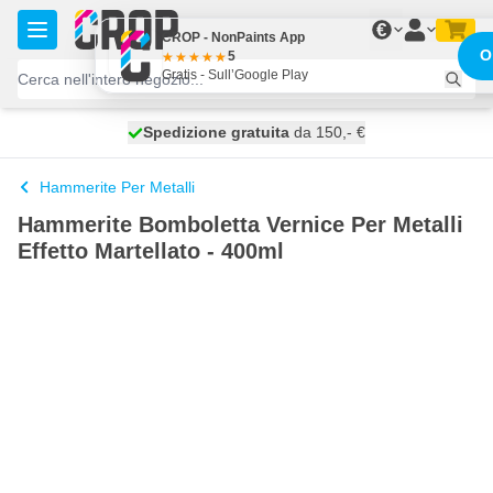
Salta al contenuto
€
CROP - NonPaints App
O
5
Gratis - Sull’Google Play
Spedizione gratuita
100 giorni
spedito oggi
da 150,- €
Hammerite Per Metalli
Hammerite Bomboletta Vernice Per Metalli
Effetto Martellato - 400ml