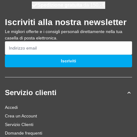
Spedizione gratuita
100 giorni
spedito oggi
da 150,- €
Iscriviti alla nostra newsletter
Le migliori offerte e i consigli personali direttamente nella tua
casella di posta elettronica.
Indirizzo email
Iscriviti
Servizio clienti
Accedi
Crea un Account
Servizio Clienti
Domande frequenti