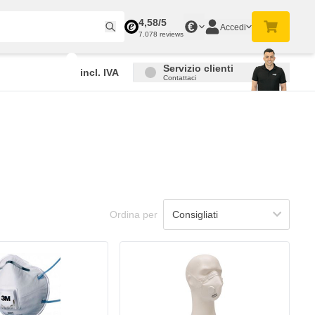
4,58/5
€
Accedi
7.078 reviews
Servizio clienti
incl. IVA
Contattaci
Ordina per