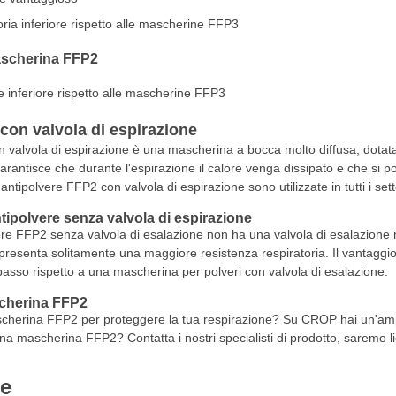
ria inferiore rispetto alle mascherine FFP3
ascherina FFP2
e inferiore rispetto alle mascherine FFP3
on valvola di espirazione
alvola di espirazione è una mascherina a bocca molto diffusa, dotata 
garantisce che durante l'espirazione il calore venga dissipato e che 
ntipolvere FFP2 con valvola di espirazione sono utilizzate in tutti i setto
ipolvere senza valvola di espirazione
re FFP2 senza valvola di esalazione non ha una valvola di esalazione n
resenta solitamente una maggiore resistenza respiratoria. Il vantaggio 
asso rispetto a una mascherina per polveri con valvola di esalazione.
cherina FFP2
cherina FFP2 per proteggere la tua respirazione? Su CROP hai un'ampia
na mascherina FFP2? Contatta i nostri specialisti di prodotto, saremo lie
ie