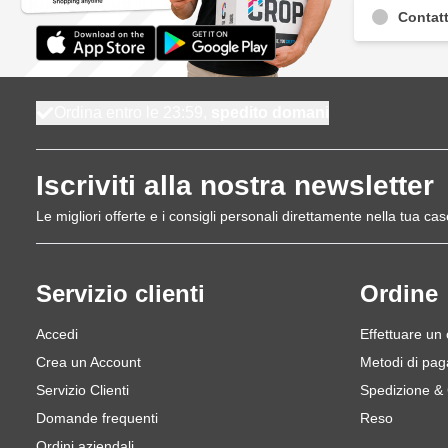
Contatt
Ordina entro le 23:59,
spedito domani
Iscriviti alla nostra newsletter
Le migliori offerte e i consigli personali direttamente nella tua cas
Servizio clienti
Ordine
Accedi
Effettuare un
Crea un Account
Metodi di pa
Servizio Clienti
Spedizione &
Domande frequenti
Reso
Ordini aziendali