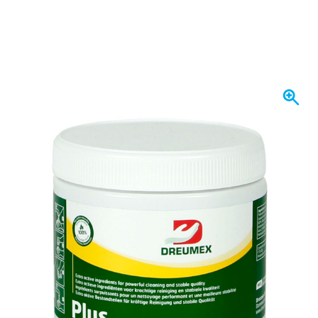
Spedito domani
10,
€
17
incl. IVA
Quantità
Aggiungi al Carrello
Ordina entro le 23:59,
spedito domani
Spedizione gratuita
da 150,- €
100 giorni
per resi & cambi
Recensioni dei clienti:
4,58/5
(7.078 recensioni)