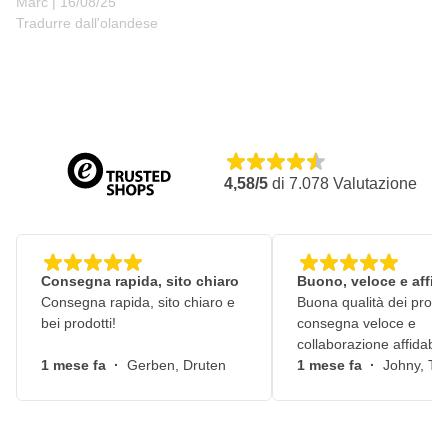
16 agosto 2025
Marc |
16/08/25
Tradurre dall'olandese
4,58/5
di
7.078
Valutazione
Consegna rapida, sito chiaro
Buono, veloce e affid
Consegna rapida, sito chiaro e
Buona qualità dei prodot
bei prodotti!
consegna veloce e
collaborazione affidabile
1 mese fa
·
Gerben, Druten
1 mese fa
·
Johny, Ti