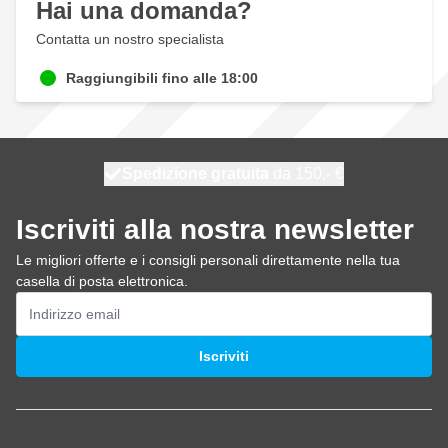
Hai una domanda?
Contatta un nostro specialista
Raggiungibili fino alle 18:00
Spedizione gratuita
100 giorni
spedito domani
da 150,- €
Iscriviti alla nostra newsletter
Le migliori offerte e i consigli personali direttamente nella tua
casella di posta elettronica.
Indirizzo email
Iscriviti