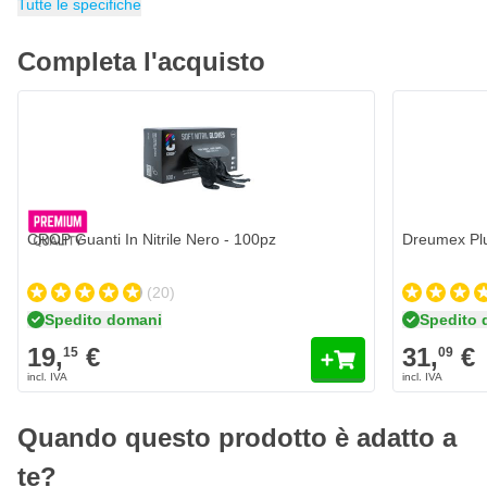
Tutte le specifiche
100% glicerina vegetale
Completa l'acquisto
CROP Guanti In Nitrile Nero - 100pz
19,
€
15
Spedito domani
Quantità
Formato
Aggiungi al Carrello
CROP Guanti In Nitrile Nero - 100pz
Dreumex Plu
(20)
Spedito domani
Spedito 
19,
€
31,
€
15
09
Quando questo prodotto è adatto a
te?