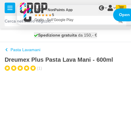
Salta al contenuto
€
CROP - NonPaints App
Open
5
Gratis - Sull’Google Play
Spedizione gratuita
100 giorni
spedito domani
da 150,- €
Pasta Lavamani
Dreumex Plus Pasta Lava Mani - 600ml
(1)