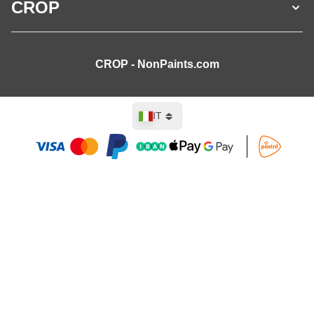
CROP
CROP - NonPaints.com
Lingua
IT
Aggiungi al Carrello