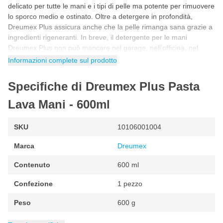
delicato per tutte le mani e i tipi di pelle ma potente per rimuovere
lo sporco medio e ostinato. Oltre a detergere in profondità,
Dreumex Plus assicura anche che la pelle rimanga sana grazie a
ingredienti rigeneranti. In breve, il detergente per le mani
Dreumex Plus non può mancare nel garage, nell'officina, nel
reparto verniciatura, nella sala di miscelazione delle vernici o nel
Informazioni complete sul prodotto
magazzino!
Specifiche di Dreumex Plus Pasta
Caratteristiche
Lava Mani - 600ml
Potente detergente per le mani per lo sporco medio e
ostinato
SKU
10106001004
Sapone da officina con gommini delicati per la pelle
Contiene ingredienti speciali che rilubrificano la pelle
Marca
Dreumex
Detergente per mani senza solventi
Contenuto
600 ml
Dermatologicamente testato
Confezione
1 pezzo
Fresco profumo di limone
Peso
Colore: giallo
600 g
valore pH: 7
EAN
Categoria
8712602000648
Pulizia e Cura Mani