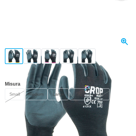
View larger image
View larger image
View larger image
View larger image
View larger image
+3
Spedito oggi
Misura
Small
Medium
Large
XL
XXL
Scegli un numero
03
1 pezzo
4,
€
94