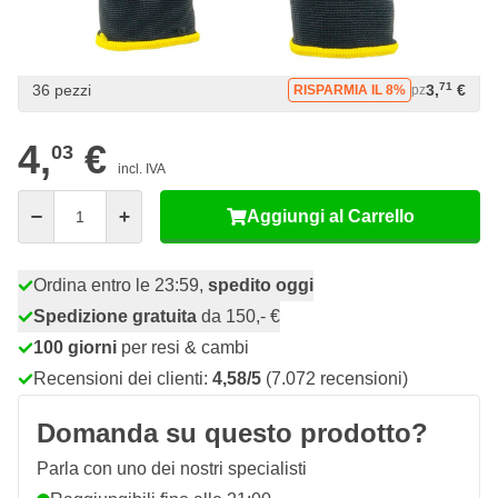
12 pezzi
3,
€
RISPARMIA IL 2%
pz
83
24 pezzi
3,
€
RISPARMIA IL 5%
pz
71
36 pezzi
3,
€
RISPARMIA IL 8%
pz
4,
€
03
incl. IVA
Quantità
Aggiungi al Carrello
Ordina entro le 23:59,
spedito oggi
Spedizione gratuita
da 150,- €
100 giorni
per resi & cambi
Recensioni dei clienti:
4,58/5
(7.072 recensioni)
Domanda su questo prodotto?
Parla con uno dei nostri specialisti