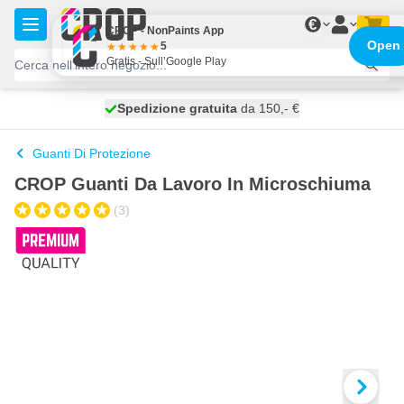
Salta al contenuto
€
CROP - NonPaints App
Open
5
Gratis - Sull’Google Play
Spedizione gratuita
100 giorni
spedito oggi
da 150,- €
Guanti Di Protezione
CROP Guanti Da Lavoro In Microschiuma
(3)