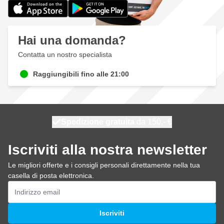
Hai una domanda?
Contatta un nostro specialista
Raggiungibili fino alle 21:00
Spedizione gratuita
100 giorni
spedito oggi
da 150,- €
Iscriviti alla nostra newsletter
Le migliori offerte e i consigli personali direttamente nella tua
casella di posta elettronica.
Indirizzo email
Iscriviti