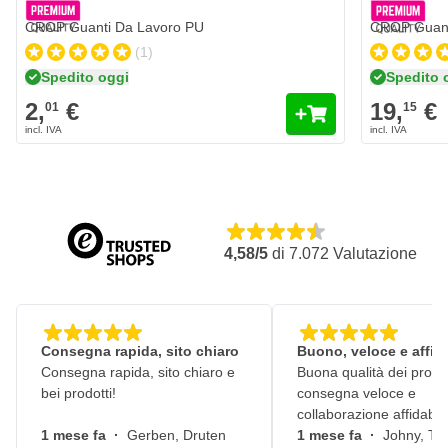
CROP Guanti Da Lavoro PU
CROP Guanti
(1)
Spedito oggi
Spedito 
2,
€
19,
€
01
15
4,58/5
di
7.072
Valutazione
Consegna rapida, sito chiaro
Buono, veloce e affid
Consegna rapida, sito chiaro e
Buona qualità dei prodot
bei prodotti!
consegna veloce e
collaborazione affidabile
1 mese fa
·
Gerben, Druten
1 mese fa
·
Johny, Ti