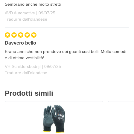
Sembrano anche molto stretti
9 luglio 2025
AVD Automotive |
09/07/25
Tradurre dall'olandese
Davvero bello
Erano anni che non prendevo dei guanti così belli. Molto comodi
e di ottima vestibilità!
9 luglio 2025
VH Schildersbedrijf |
09/07/25
Tradurre dall'olandese
Prodotti simili
CROP Guanti Da Lavoro PU
CROP Guanti
2,
€
19,
€
01
15
Spedito oggi
Spedito 
Quantità
Quantità
Misura
Formato
Aggiungi al Carrello