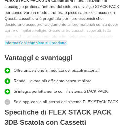
FLEX STACK PACK 3DB Cassettiera
è una soluzione di
stoccaggio pratica all'interno del sistema di valigie STACK PACK
per conservare in modo strutturato piccoli attrezzi e accessori.
Questa cassettiera è progettata per i professionisti che
desiderano accedere rapidamente ai loro materiali senza dover
aprire o impilare valigie. Grazie ai tre cassetti separati, tutto
rimane chiaramente separato e immediatamente accessibile.
Questo supporta un metodo di lavoro efficiente e contribuisce a
Informazioni complete sul prodotto
mantenere calma e struttura sul posto di lavoro, sia in officina che
in loco.
Vantaggi e svantaggi
Tre cassetti per un lavoro strutturato
La
FLEX STACK PACK 3DB Cassettiera
si distingue per il suo
Offre una visione immediata dei piccoli materiali
design riflessivo con tre cassetti separati che garantiscono una
Rende il lavoro più efficiente senza impilare
chiara visione d'insieme. Ogni cassetto offre spazio per piccoli
materiali come fissaggi e accessori. L'integrazione nel sistema
Si integra perfettamente con il sistema STACK PACK
STACK PACK mantiene la cassettiera stabile durante il trasporto
e l'uso. Per i professionisti che vogliono lavorare in modo
Solo applicabile all'interno del sistema FLEX STACK PACK
efficiente e mantenere i loro materiali organizzati, questa
Specifiche di FLEX STACK PACK
cassettiera è un'aggiunta preziosa al sistema modulare.
3DB Scatola con Cassetti
Come utilizzare al meglio la FLEX STACK PACK