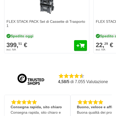
FLEX STACK PACK Set di Cassette di Trasporto
FLEX STACK 
1
Spedito oggi
Spedito 
399,
€
22,
€
51
29
4,58/5
di
7.055
Valutazione
Consegna rapida, sito chiaro
Buono, veloce e affid
Consegna rapida, sito chiaro e
Buona qualità dei prodot