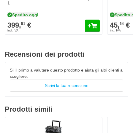
Supporta un lavoro organizzato ed efficiente
1
Stabile durante il trasporto e l'uso
Spedito oggi
Spedito 
Costruzione duratura per uso professionale
399,
€
45,
€
51
64
Design compatto con uso ottimale dello spazio
Estensione pratica del sistema modulare
Recensioni dei prodotti
Sii il primo a valutare questo prodotto e aiuta gli altri clienti a
scegliere.
Scrivi la tua recensione
Prodotti simili