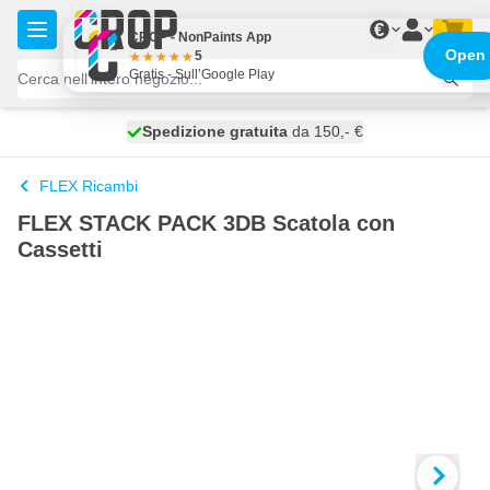
Salta al contenuto
€
CROP - NonPaints App
Open
5
Gratis - Sull’Google Play
Spedizione gratuita
100 giorni
spedito oggi
da 150,- €
FLEX Ricambi
FLEX STACK PACK 3DB Scatola con
Cassetti