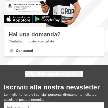
Hai una domanda?
Contatta un nostro specialista
Contattaci
Spedizione gratuita
100 giorni
spedito oggi
da 150,- €
Iscriviti alla nostra newsletter
Le migliori offerte e i consigli personali direttamente nella tua
casella di posta elettronica.