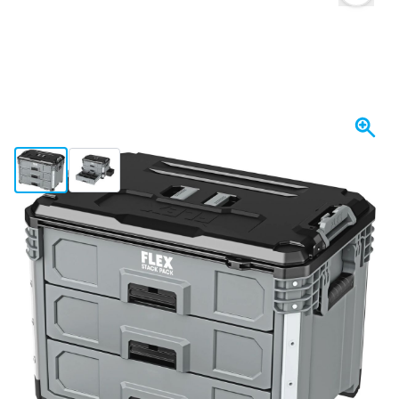
View larger image
View larger image
Spedito oggi
274,
€
27
incl. IVA
Quantità
Aggiungi al Carrello
Ordina entro le 23:59,
spedito oggi
Spedizione gratuita
da 150,- €