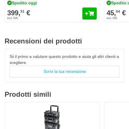
Utilizzo efficiente dello spazio disponibile
Spedito oggi
Spedito 
Pratica espansione del sistema STACK PACK
399,
€
45,
€
51
64
Recensioni dei prodotti
Sii il primo a valutare questo prodotto e aiuta gli altri clienti a
scegliere.
Scrivi la tua recensione
Prodotti simili