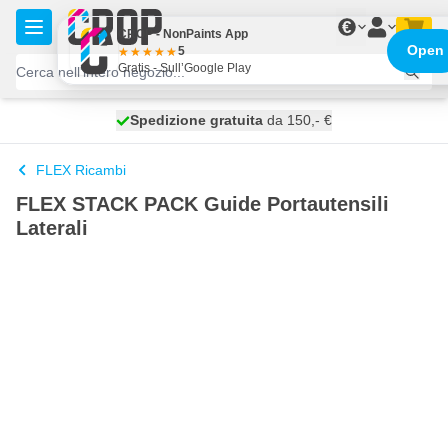
Salta al contenuto
€
CROP - NonPaints App
Open
5
Gratis - Sull’Google Play
Spedizione gratuita
100 giorni
spedito oggi
da 150,- €
FLEX Ricambi
FLEX STACK PACK Guide Portautensili
Laterali