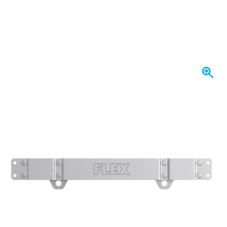
Spedito oggi
47,
€
76
incl. IVA
Quantità
Aggiungi al Carrello
Ordina entro le 23:59,
spedito oggi
Spedizione gratuita
da 150,- €
100 giorni
per resi & cambi
Recensioni dei clienti:
4,58/5
(7.072 recensioni)