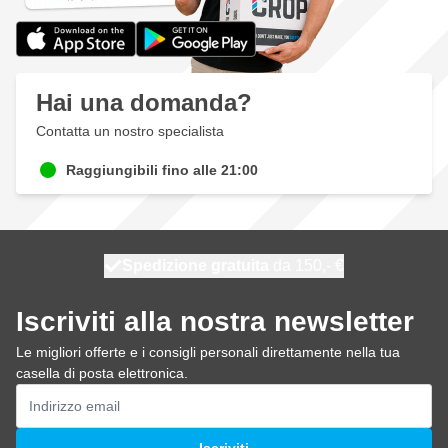
Hai una domanda?
Contatta un nostro specialista
Raggiungibili fino alle 21:00
Spedizione gratuita
100 giorni
spedito oggi
da 150,- €
Iscriviti alla nostra newsletter
Le migliori offerte e i consigli personali direttamente nella tua
casella di posta elettronica.
Indirizzo email