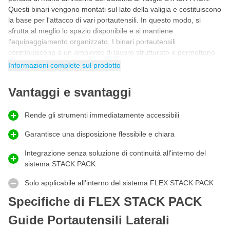
Questi binari vengono montati sul lato della valigia e costituiscono
la base per l'attacco di vari portautensili. In questo modo, si
sfrutta al meglio lo spazio disponibile e si mantiene
l'equipaggiamento organizzato. I binari portautensili
contribuiscono a un ambiente di lavoro strutturato e permettono
di lavorare in modo efficiente, sia durante il trasporto che in loco.
Informazioni complete sul prodotto
Guide portautensili modulari per STACK PACK
Vantaggi e svantaggi
I
FLEX STACK PACK guide portautensili laterali
si distinguono
per la loro configurazione modulare che si integra perfettamente
con il sistema STACK PACK. I binari offrono flessibilità nella
Rende gli strumenti immediatamente accessibili
disposizione degli attrezzi e permettono di posizionare o spostare
facilmente i portautensili. Questo consente di adattare la
Garantisce una disposizione flessibile e chiara
disposizione alle proprie attività lavorative. Per i professionisti che
Integrazione senza soluzione di continuità all'interno del
desiderano organizzare logicamente i loro attrezzi e passare
sistema STACK PACK
rapidamente da un compito all'altro, questi binari rappresentano
una soluzione pratica e orientata al futuro.
Solo applicabile all'interno del sistema FLEX STACK PACK
Come utilizzare al meglio i FLEX STACK PACK
Specifiche di FLEX STACK PACK
Binari portautensili
Guide Portautensili Laterali
Con i FLEX STACK PACK Binari portautensili, puoi creare una