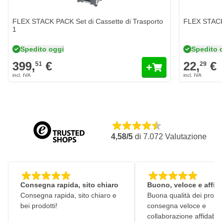
FLEX STACK PACK Set di Cassette di Trasporto
FLEX STACK 
1
Spedito oggi
Spedito 
399,
€
22,
€
51
29
4,58/5
di
7.072
Valutazione
Consegna rapida, sito chiaro
Buono, veloce e affid
Consegna rapida, sito chiaro e
Buona qualità dei prodot
bei prodotti!
consegna veloce e
collaborazione affidabile