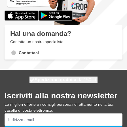
Hai una domanda?
Contatta un nostro specialista
Contattaci
Spedizione gratuita
100 giorni
spedito oggi
da 150,- €
Iscriviti alla nostra newsletter
Le migliori offerte e i consigli personali direttamente nella tua
casella di posta elettronica.