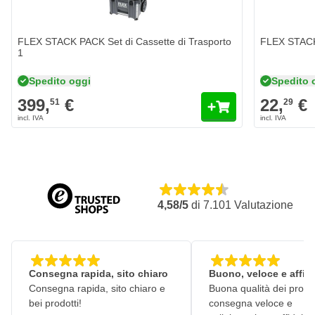
FLEX STACK PACK Set di Cassette di Trasporto
FLEX STACK 
1
Spedito oggi
Spedito 
399,
€
22,
€
51
29
4,58/5
di
7.101
Valutazione
Consegna rapida, sito chiaro
Buono, veloce e affid
Consegna rapida, sito chiaro e
Buona qualità dei prodot
bei prodotti!
consegna veloce e