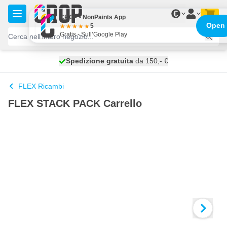
Salta al contenuto
€
CROP - NonPaints App
Open
5
Gratis - Sull’Google Play
Spedizione gratuita
100 giorni
spedito oggi
da 150,- €
FLEX Ricambi
FLEX STACK PACK Carrello