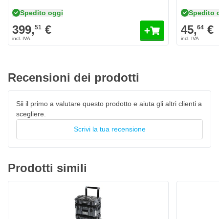
Collegamento semplice con le valigie STACK PACK
Spedito oggi
Spedito 
Costruzione robusta per un uso quotidiano
399,
€
45,
€
51
64
Base ideale per il trasporto modulare
Recensioni dei prodotti
Sii il primo a valutare questo prodotto e aiuta gli altri clienti a
scegliere.
Scrivi la tua recensione
Prodotti simili