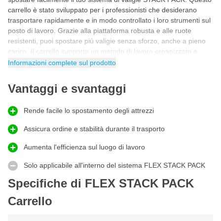
carrello è stato sviluppato per i professionisti che desiderano
trasportare rapidamente e in modo controllato i loro strumenti sul
posto di lavoro. Grazie alla piattaforma robusta e alle ruote
resistenti, puoi spostare più valigie senza sforzo, anche a pieno
carico. Il carrello supporta un metodo di lavoro organizzato e
risparmia tempo nello spostamento tra le zone di lavoro. In
Informazioni complete sul prodotto
questo modo, la tua attrezzatura rimane ordinata e pronta all'uso.
Vantaggi e svantaggi
Base mobile per le valigie STACK PACK
Il
Carrello FLEX STACK PACK
si distingue per il suo design
riflessivo che si integra perfettamente con il sistema modulare
Rende facile lo spostamento degli attrezzi
STACK PACK. Le valigie si agganciano saldamente alla
Assicura ordine e stabilità durante il trasporto
piattaforma, mantenendo la stabilità durante il trasporto. Le
grandi ruote assicurano uno spostamento fluido su diverse
Aumenta l'efficienza sul luogo di lavoro
superfici. Questo rende il carrello ideale per officine e cantieri
dove flessibilità e mobilità sono essenziali. Per i professionisti che
Solo applicabile all'interno del sistema FLEX STACK PACK
desiderano lavorare in modo efficiente, questo carrello offre una
Specifiche di FLEX STACK PACK
soluzione di trasporto affidabile.
Carrello
Come utilizzare al meglio il Carrello FLEX
STACK PACK