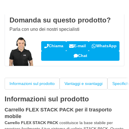
Recensioni dei clienti:
4,58/5
(7.101 recensioni)
Domanda su questo prodotto?
Parla con uno dei nostri specialisti
Chiama
E-mail
WhatsApp
Chat
Informazioni sul prodotto
Vantaggi e svantaggi
Specific
Informazioni sul prodotto
Carrello FLEX STACK PACK per il trasporto
mobile
Carrello FLEX STACK PACK
costituisce la base stabile per
spostare facilmente il tuo sistema di valigie STACK PACK. Questo