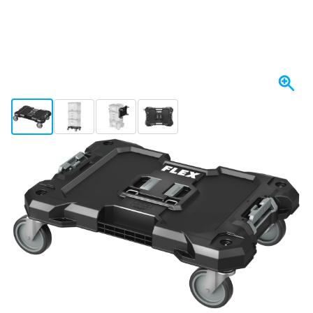
View larger image
View larger image
View larger image
View larger image
Spedito oggi
123,
€
98
incl. IVA
Quantità
Aggiungi al Carrello
Ordina entro le 23:59,
spedito oggi
Spedizione gratuita
da 150,- €
100 giorni
per resi & cambi