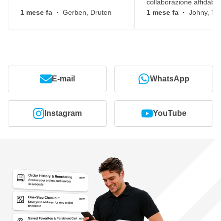
collaborazione affidabile
1 mese fa
·
Gerben, Druten
1 mese fa
·
Johny, Ti
E-mail
WhatsApp
Instagram
YouTube