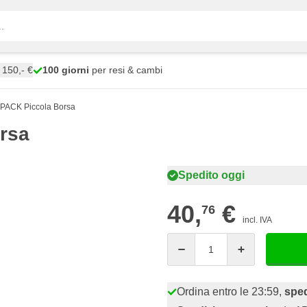
150,- €
100 giorni
per resi & cambi
PACK Piccola Borsa
rsa
Spedito oggi
40,
€
76
incl. IVA
Quantità
Ordina entro le 23:59,
sped