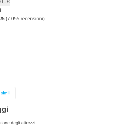
0,- €
i
8/5
(7.055 recensioni)
 simili
ggi
ione degli attrezzi