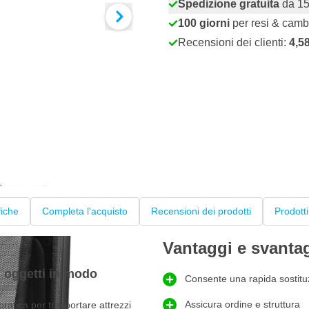
Spedizione gratuita
da 15
100 giorni
per resi & camb
Recensioni dei clienti:
4,5
fiche
Completa l'acquisto
Recensioni dei prodotti
Prodotti
Vantaggi e svanta
 oggetti in modo
Consente una rapida sostituz
Assicura ordine e struttura
atica per trasportare attrezzi