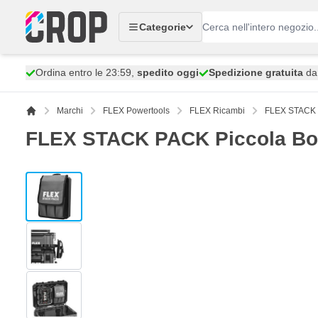
Salta al contenuto
Categorie
Ordina entro le 23:59,
spedito oggi
Spedizione gratuita
da 
Marchi
FLEX Powertools
FLEX Ricambi
FLEX STACK 
FLEX STACK PACK Piccola Bo
View larger image
View larger image
View larger image