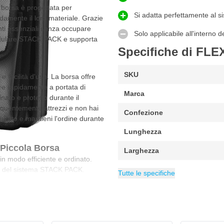
 borsa è progettata per
Si adatta perfettamente al
damente il loro materiale. Grazie
enti essenziali senza occupare
Solo applicabile all'intern
modulare STACK PACK e supporta
Specifiche di FL
SKU
à e facilità d'uso. La borsa offre
ere rapidamente a portata di
Marca
ato e protetto durante il
requentemente attrezzi e non hai
Confezione
irato e mantieni l'ordine durante
Lunghezza
Piccola Borsa
Larghezza
in modo efficiente e ordinato.
EAN
Altezza
Categoria
4030293270848
40 mm
FLEX Ricambi
ici del sistema STACK PACK.
Tutte le specifiche
o ordinato nella borsa.
to sicuro.
ACK PACK.
luogo di lavoro.