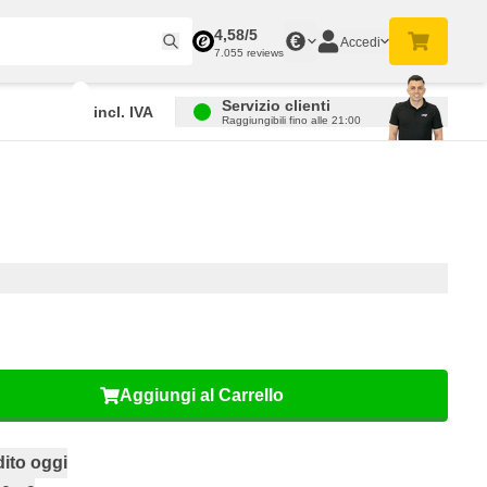
4,58/5
€
Accedi
7.055 reviews
Servizio clienti
incl. IVA
Raggiungibili fino alle 21:00
Aggiungi al Carrello
ito oggi