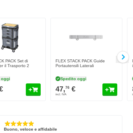
K PACK Set di
FLEX STACK PACK Guide
r il Trasporto 2
Portautensili Laterali
 oggi
Spedito oggi
€
47,
€
76
Buono, veloce e affidabile