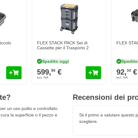
mo lavoro.
a
ccolo
FLEX STACK PACK Set di
FLEX STAC
Cassette per il Trasporto 2
Spedito oggi
Spedito
599,
€
92,
€
90
34
te?
Recensioni dei pro
er un uso pulito e controllato.
cura la superficie o il pezzo e
Sii il primo a valutare questo pr
scegliere.