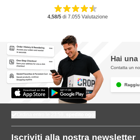
4,58/5
di
7.055
Valutazione
Hai un
Contatta un nos
Raggiun
Ordina entro le 23:59,
spedito oggi
Iscriviti alla nostra newsletter