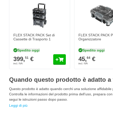
Riporre
Riponi la borsa ordinatamente dopo l'uso per il prossi
Caratteristiche della FLEX STACK PACK Piccola Bors
Adatta al sistema FLEX STACK PACK
Dimensioni compatte per attrezzi manuali e accessori
FLEX STACK PACK Set di
FLEX STACK PACK Pi
Supporta il lavoro flessibile e mobile
Cassette di Trasporto 1
Organizzatore
Mantiene gli attrezzi ordinati durante la conservazione
Spedito oggi
Spedito oggi
Protegge il contenuto durante il trasporto
399,
€
45,
€
51
64
Design durevole per l'uso professionale
Leggera e facile da trasportare
Aggiunta pratica all'equipaggiamento di lavoro modulare
Quando questo prodotto è adatto a 
Questo prodotto è adatto quando cerchi una soluzione affidabile p
Controlla le informazioni del prodotto prima dell’uso, prepara con 
segui le istruzioni passo dopo passo.
Leggi di più