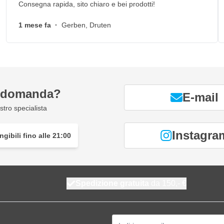
Consegna rapida, sito chiaro e bei prodotti!
1 mese fa
·
Gerben, Druten
a domanda?
E-mail
tro specialista
Instagra
gibili fino alle 21:00
Spedizione gratuita
da 150,- €
Indirizzo email