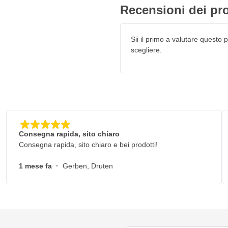
gliori dischi abrasivi in
Recensioni dei pro
i da 150 mm possono essere
sco si adatta meglio a ambienti
sono cruciali. Tra i settori di
Sii il primo a valutare questo pr
scegliere.
Consegna rapida, sito chiaro
Consegna rapida, sito chiaro e bei prodotti!
 GreenX da 150 mm P800
1 mese fa
·
Gerben, Druten
tere
unga durata
lizzo prolungato e intensivo
a polvere