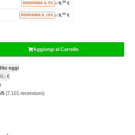
58
9,
€
RISPARMIA IL 5%
pz
06
9,
€
RISPARMIA IL 10%
pz
Aggiungi al Carrello
ito oggi
0,- €
i
8/5
(7.101 recensioni)