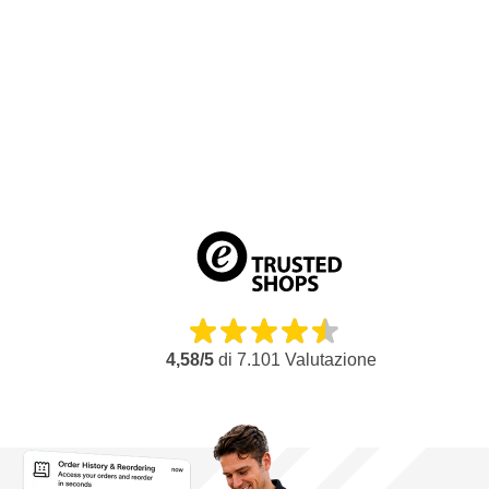
navale alla manutenzione aeronautica; i CROP GreenX sono i
mi
pellicola con Multiforo
per ogni settore. Questi dischi abrasiv
utilizzati in modo universale per risultati professionali. Questo di
professionali ed esigenti dove la durata, la precisione e la velocità 
utilizzo troviamo:
Automotive e riparazione di danni
Lavorazione dei metalli
Carrozzerie e riparazioni localizzate
Industria del legno
Plastica e compositi
Costruzione navale e applicazioni aeronautiche
Caratteristiche dei dischi abrasivi in pellicola CROP
4,58/5
di
7.101
Valutazione
Dischi abrasivi professionali su supporto in pellicola di polies
Graniglie abrasive in ossido di alluminio di alta qualità con l
Supporto in film flessibile e resistente alle lacrime per un uti
Il modello a fori multipli consente la migliore aspirazione dell