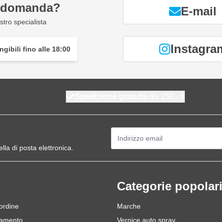
a domanda?
E-mail
ati con il tuo pad di levigatura
tro specialista
r una lunga durata
Instagra
gibili fino alle 18:00
igatrice con pad di supporto da
Spedizione gratuita
da 150,- €
Indirizzo email
ella di posta elettronica.
Categorie popolar
 ordine
Marche
gamento
Vernice auto spray