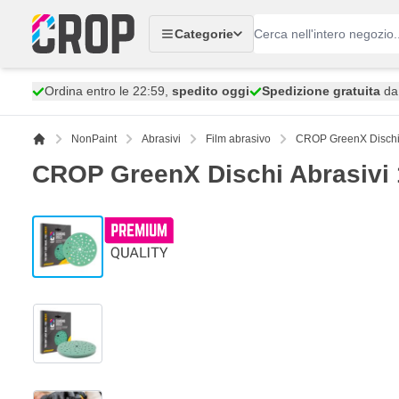
Salta al contenuto
Categorie
Ordina entro le 22:59,
spedito oggi
Spedizione gratuita
da 
NonPaint
Abrasivi
Film abrasivo
CROP GreenX Dischi 
CROP GreenX Dischi Abrasivi 
View larger image
View larger image