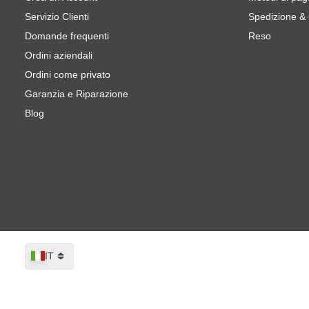
Servizio Clienti
Spedizione &
Domande frequenti
Reso
Ordini aziendali
Ordini come privato
Garanzia e Riparazione
Blog
Lingua
IT
CROP GreenX Dischi Abrasivi 150 mm g