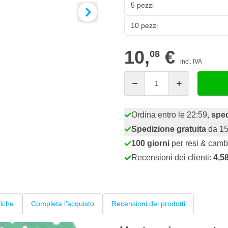
5 pezzi
10 pezzi
10,
€
08
incl. IVA
Quantità
Ordina entro le 22:59,
sped
Spedizione gratuita
da 15
100 giorni
per resi & camb
Recensioni dei clienti:
4,5
fiche
Completa l'acquisto
Recensioni dei prodotti