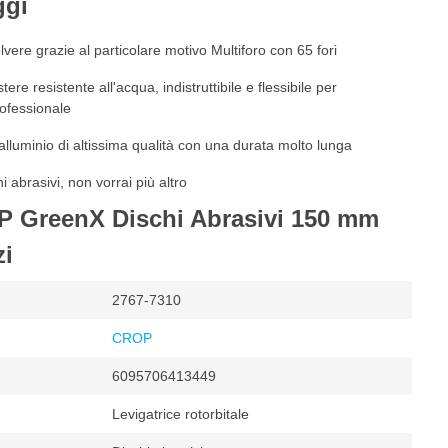
ggi
lvere grazie al particolare motivo Multiforo con 65 fori
tere resistente all'acqua, indistruttibile e flessibile per
rofessionale
 alluminio di altissima qualità con una durata molto lunga
 abrasivi, non vorrai più altro
P GreenX Dischi Abrasivi 150 mm
zi
2767-7310
CROP
6095706413449
Levigatrice rotorbitale