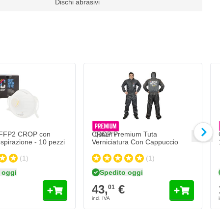
Dischi abrasivi
CROP Premium Tuta Verniciatura Con Ca
43,
€
01
Spedito oggi
Quantità
Misura
Aggiungi al Carr
 FFP2 CROP con
CROP Premium Tuta
espirazione - 10 pezzi
Verniciatura Con Cappuccio
(1)
(1)
 oggi
Spedito oggi
43,
€
01