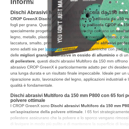
Informazioni sul prodotto
Dischi Abrasivi Multiforo in Pellicola da 150 mm 
CROP GreenX Dischi Abrasivi Multiforo in pellicola da 150 
fogli per grana. Questi
dischi abrasivi in pellicola CROP da 1
specialmente progettati per professionisti che cercano un
risult
legno, metallo, plastica, alluminio, acciaio zincato, carbonio, poli
laccatura, smalto, primer e stucco. Questi
dischi abrasivi profe
sono adatti sia per
levigatrici
rotative che eccentriche con pad in 
delle
migliori graniglie abrasive in ossido di alluminio
e di u
di poliestere
, questi dischi abrasivi Multiforo da 150 mm offrono 
abrasivo CROP GreenX è particolarmente adatto per chi desidera
una lunga durata e un risultato finale impeccabile. Ideale per un u
riparazione auto, lavorazione del legno, applicazioni industriali e l
qualità è fondamentale.
Dischi abrasivi Multiforo da 150 mm P800 con 65 fori p
polvere ottimale
I CROP GreenX sono
Dischi abrasivi Multiforo da 150 mm P80
un'aspirazione della polvere ottimale
. I 65 fori strategicamente
poliestere assicurano che la polvere e lo sporco vengano rimos
di levigare in modo più pulito e di mantenere la superficie di lev