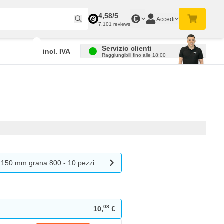
4,58/5
€
Accedi
7.101 reviews
Servizio clienti
incl. IVA
Raggiungibili fino alle 18:00
 150 mm grana 800 - 10 pezzi
08
10,
€