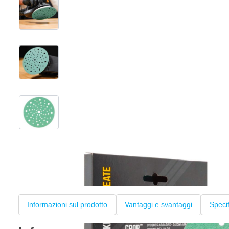
View larger image
View larger image
View larger image
+2
Informazioni sul prodotto
Vantaggi e svantaggi
Speci