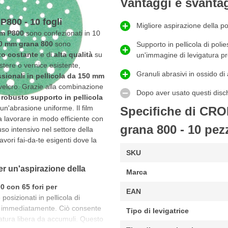
Vantaggi e svanta
P800 - 10 fogli
Migliore aspirazione della po
mm P800
sono confezionati in 10
50 mm grana 800
sono
Supporto in pellicola di polies
ato costante
e di
alta qualità
su
un'immagine di levigatura p
estere o vernice esistente,
Granuli abrasivi in ossido di
ssionali in pellicola da 150 mm
velcro. Grazie alla combinazione
Dopo aver usato questi dischi
n
robusto supporto in pellicola
un'abrasione uniforme. Il film
Specifiche di CRO
 lavorare in modo efficiente con
grana 800 - 10 pez
so intensivo nel settore della
avori fai-da-te esigenti dove la
SKU
er un'aspirazione della
Marca
0 con 65 fori per
EAN
 posizionati in pellicola di
si immediatamente. Ciò consente
Tipo di levigatrice
igatura libera da accumuli. Questo