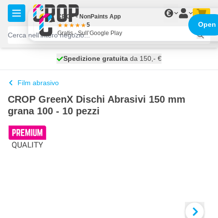
Salta al contenuto
€
CROP - NonPaints App
Open
5
Gratis - Sull’Google Play
Spedizione gratuita
100 giorni
spedito domani
da 150,- €
Film abrasivo
CROP GreenX Dischi Abrasivi 150 mm
grana 100 - 10 pezzi