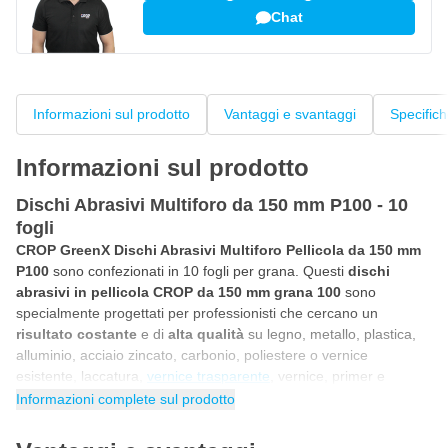
Chat
Informazioni sul prodotto
Vantaggi e svantaggi
Specific
Informazioni sul prodotto
Dischi Abrasivi Multiforo da 150 mm P100 - 10
fogli
CROP GreenX Dischi Abrasivi Multiforo Pellicola da 150 mm
P100
sono confezionati in 10 fogli per grana. Questi
dischi
abrasivi in pellicola CROP da 150 mm grana 100
sono
specialmente progettati per professionisti che cercano un
risultato costante
e di
alta qualità
su legno, metallo, plastica,
alluminio, acciaio zincato, carbonio, poliestere o vernice
esistente, laccatura,
vernice trasparente
, vernice, primer e
stucco. Questi
dischi abrasivi professionali in pellicola sono
Informazioni complete sul prodotto
rotondi da 150 mm
e adatti sia per
levigatrici
rotative che
eccentriche con pad in velcro. Grazie alla combinazione delle