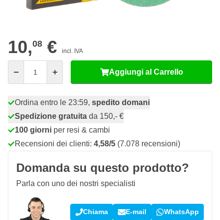
06
10 pezzi
9,
€
RISPARMIA IL 10%
pz
10,
€
08
incl. IVA
Quantità
Aggiungi al Carrello
Ordina entro le 23:59,
spedito domani
Spedizione gratuita
da 150,- €
100 giorni
per resi & cambi
Recensioni dei clienti:
4,58/5
(7.078 recensioni)
Domanda su questo prodotto?
Parla con uno dei nostri specialisti
Chiama
E-mail
WhatsApp