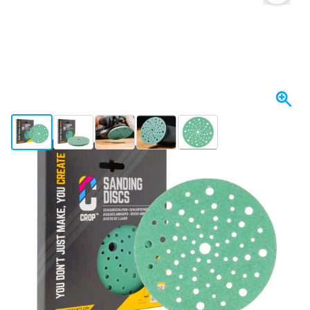
View larger image
View larger image
View larger image
View larger image
View larger image
+2
Spedito domani
Variante
CROP GreenX Dischi Abrasivi 150 mm grana 100 - 10 pezzi
Scegli un numero
08
1 pezzo
10,
€
58
5 pezzi
9,
€
RISPARMIA IL 5%
pz