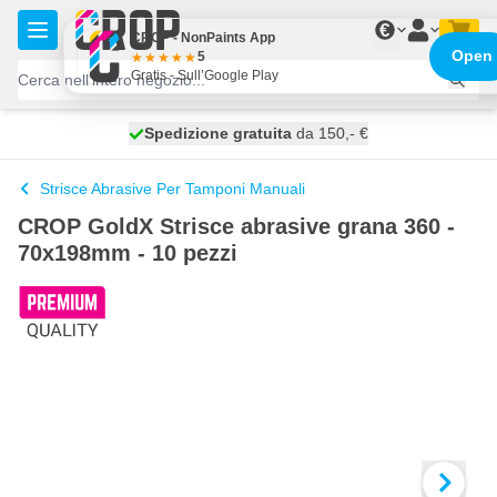
Salta al contenuto
€
CROP - NonPaints App
Open
5
Gratis - Sull’Google Play
Spedizione gratuita
100 giorni
spedito oggi
da 150,- €
Strisce Abrasive Per Tamponi Manuali
CROP GoldX Strisce abrasive grana 360 -
70x198mm - 10 pezzi