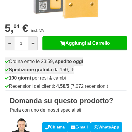
54
20 pezzi
4,
€
RISPARMIA IL 10%
pz
5,
€
04
incl. IVA
Quantità
Aggiungi al Carrello
Ordina entro le 23:59,
spedito oggi
Spedizione gratuita
da 150,- €
100 giorni
per resi & cambi
Recensioni dei clienti:
4,58/5
(7.072 recensioni)
Domanda su questo prodotto?
Parla con uno dei nostri specialisti
Chiama
E-mail
WhatsApp