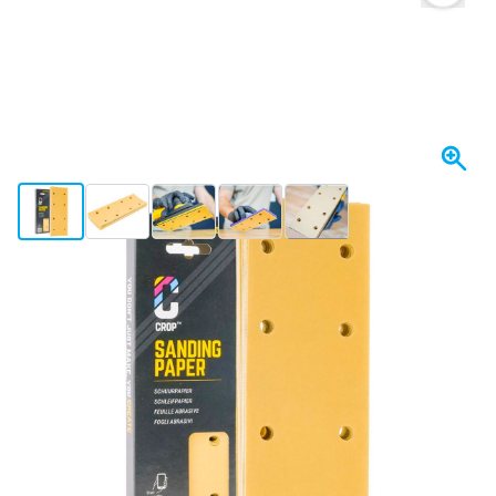
View larger image
View larger image
View larger image
View larger image
View larger image
+21
Spedito oggi
Variante
CROP GoldX Strisce abrasive grana 360 - 70x198mm - 10 pezzi
Scegli un numero
04
1 pezzo
5,
€
78
10 pezzi
4,
€
RISPARMIA IL 5%
pz