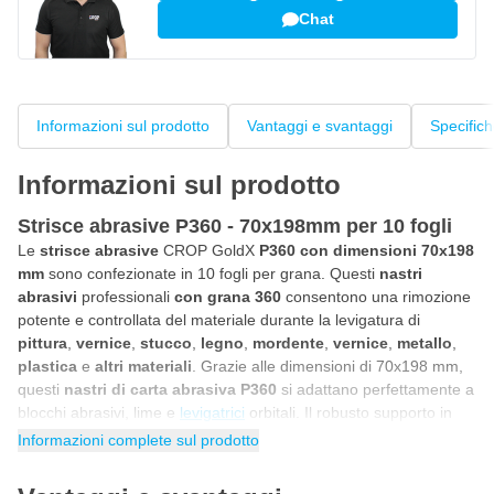
Chat
Informazioni sul prodotto
Vantaggi e svantaggi
Specific
Informazioni sul prodotto
Strisce abrasive P360 - 70x198mm per 10 fogli
Le
strisce abrasive
CROP GoldX
P360 con dimensioni 70x198
mm
sono confezionate in 10 fogli per grana. Questi
nastri
abrasivi
professionali
con grana 360
consentono una rimozione
potente e controllata del materiale durante la levigatura di
pittura
,
vernice
,
stucco
,
legno
,
mordente
,
vernice
,
metallo
,
plastica
e
altri materiali
. Grazie alle dimensioni di 70x198 mm,
questi
nastri di carta abrasiva P360
si adattano perfettamente a
blocchi abrasivi, lime e
levigatrici
orbitali. Il robusto supporto in
carta evita che la carta si strappi o si rompa e rimane comunque
Informazioni complete sul prodotto
flessibile, anche durante la levigatura intensiva. Grazie agli 8 fori
per la polvere presenti in ogni striscia di carta abrasiva,