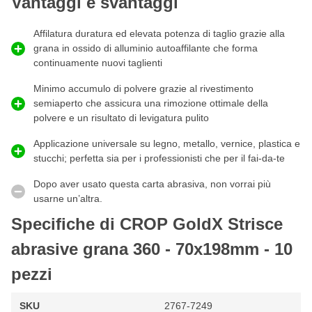
Vantaggi e svantaggi
l'aspirazione della polvere è efficiente e consente un lavoro più
pulito, meno intasamenti e una maggiore durata della carta
Affilatura duratura ed elevata potenza di taglio grazie alla
abrasiva.
grana in ossido di alluminio autoaffilante che forma
Quando usare i nastri abrasivi Grit 360?
continuamente nuovi taglienti
I
nastri abrasivi grana 360
sono utilizzati per la
levigatura di
Minimo accumulo di polvere grazie al rivestimento
vernici
,
smalti
,
colori
,
stucchi
,
primer
o altri
materiali
come
semiaperto che assicura una rimozione ottimale della
legno
,
MDF
,
metallo
,
plastica
,
gelcoat
e altro ancora. Grazie
polvere e un risultato di levigatura pulito
alla grana fine, con questa striscia abrasiva P360 si ottiene un bel
disegno di levigatura. In breve, i nastri abrasivi P360 possono
Applicazione universale su legno, metallo, vernice, plastica e
essere utilizzati per:
stucchi; perfetta sia per i professionisti che per il fai-da-te
Carteggiare la vernice, la pittura, lo stucco o il primer
Dopo aver usato questa carta abrasiva, non vorrai più
esistenti
usarne un’altra.
Levigare legno e MDF per ottenere una finitura uniforme
Specifiche di CROP GoldX Strisce
Carteggiare tra due strati di lacca, vernice o pittura
abrasive grana 360 - 70x198mm - 10
Si vuole opacizzare il metallo o la plastica senza lasciare
graffi di carteggiatura profondi
pezzi
Si vuole creare una superficie ruvida prima della levigatura
fine
SKU
2767-7249