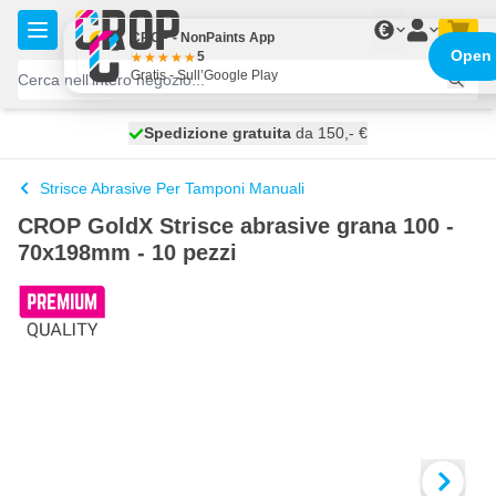
Salta al contenuto
€
CROP - NonPaints App
Open
5
Gratis - Sull’Google Play
Spedizione gratuita
100 giorni
spedito oggi
da 150,- €
Strisce Abrasive Per Tamponi Manuali
CROP GoldX Strisce abrasive grana 100 -
70x198mm - 10 pezzi