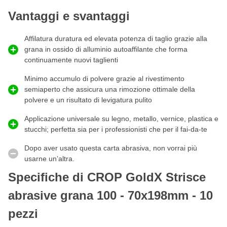
per la polvere presenti in ogni striscia di carta abrasiva,
Vantaggi e svantaggi
l'aspirazione della polvere è efficiente e consente un lavoro più
pulito, meno intasamenti e una maggiore durata della carta
Affilatura duratura ed elevata potenza di taglio grazie alla
abrasiva.
grana in ossido di alluminio autoaffilante che forma
Quando usare i nastri abrasivi grana 100?
continuamente nuovi taglienti
I
nastri
abrasivi di grana 100 sono utilizzati per la
levigatura
Minimo accumulo di polvere grazie al rivestimento
rapida di
stucco
,
primer
e altri
fondi
. Grazie alla sua grana
semiaperto che assicura una rimozione ottimale della
grossa, il nastro abrasivo P100 può essere utilizzato anche per
polvere e un risultato di levigatura pulito
levigare
vernici
,
pitture
,
mordenti,
smalti, ruggine leggera
e
altri rivestimenti
. In breve, i nastri abrasivi P100 possono essere
Applicazione universale su legno, metallo, vernice, plastica e
utilizzati per:
stucchi; perfetta sia per i professionisti che per il fai-da-te
Rimuovere completamente vecchie lacche, pitture, mordenti
Dopo aver usato questa carta abrasiva, non vorrai più
o vernici
usarne un’altra.
Livellare e levigare lo stucco o il primer
Specifiche di CROP GoldX Strisce
Levigare legno duro liscio, metallo o poliestere
abrasive grana 100 - 70x198mm - 10
Creare una superficie ruvida prima della levigatura fine
(P120, P150, P180)
pezzi