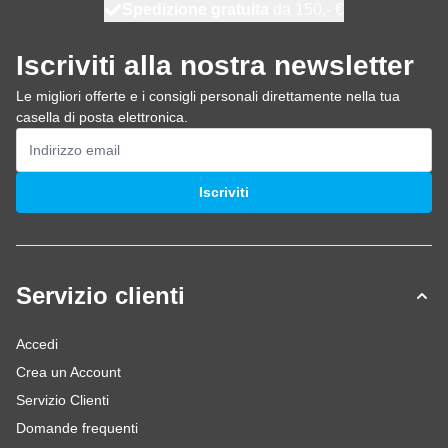
Spedizione gratuita
100 giorni
spedito oggi
da 150,- €
Iscriviti alla nostra newsletter
Le migliori offerte e i consigli personali direttamente nella tua
casella di posta elettronica.
Indirizzo email
Iscriviti
Servizio clienti
Accedi
Crea un Account
Servizio Clienti
Domande frequenti