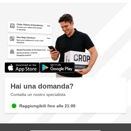
Crea graffi attraenti per una finitura professionale
L'abrasivo è trattato con un rivestimento antintasamento per
una lunga durata
Ampia gamma di granulometrie da P80 a P400
Contiene un robusto velcro per una buona adesione alla
levigatrice
Utilizzabile universalmente per ogni lavoro di levigatura
Utilizzabile su tutti i materiali e le superfici
Confezionato per grana in un set di 10 fogli
Hai una domanda?
Contatta un nostro specialista
Raggiungibili fino alle 21:00