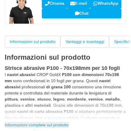
Chiama
E-mail
WhatsApp
Chat
Informazioni sul prodotto
Vantaggi e svantaggi
Specific
Informazioni sul prodotto
Strisce abrasive P100 - 70x198mm per 10 fogli
I
nastri abrasivi
CROP GoldX
P100 con dimensioni 70x198
mm
sono confezionati in 10 fogli per grana. Questi
nastri
abrasivi
professionali
di grana 100
consentono una rimozione
potente e controllata del materiale durante la levigatura di
pittura
,
vernice
,
stucco
,
legno
,
mordente
,
vernice
,
metallo
,
plastica
e
altri materiali
. Grazie alle dimensioni di 70x198 mm,
questi
nastri di carta abrasiva P100
si adattano perfettamente a
blocchi abrasivi, lime e
levigatrici
orbitali. Il robusto supporto in
carta evita che la carta si strappi o si rompa e rimane comunque
Informazioni complete sul prodotto
flessibile, anche durante la levigatura intensiva. Grazie agli 8 fori