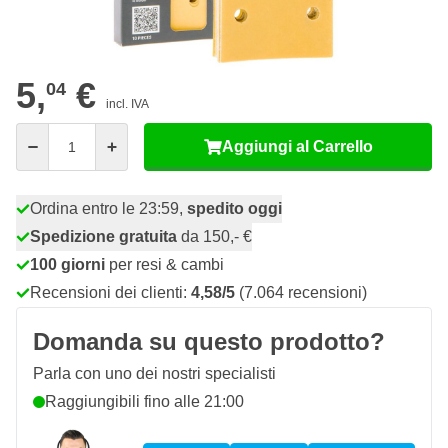
54
20 pezzi
4,
€
RISPARMIA IL 10%
pz
5,
€
04
incl. IVA
Quantità
Aggiungi al Carrello
Ordina entro le 23:59,
spedito oggi
Spedizione gratuita
da 150,- €
100 giorni
per resi & cambi
Recensioni dei clienti:
4,58/5
(7.064 recensioni)
Domanda su questo prodotto?
Parla con uno dei nostri specialisti
Raggiungibili fino alle 21:00