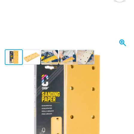
View larger image
View larger image
View larger image
View larger image
View larger image
+13
Spedito oggi
Variante
CROP GoldX Strisce abrasive grana 100 - 70x198mm - 10 pezzi
Scegli un numero
04
1 pezzo
5,
€
78
10 pezzi
4,
€
RISPARMIA IL 5%
pz