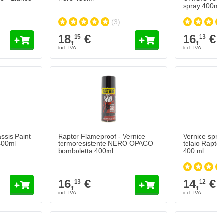
spray 400
(3)
18,
€
16,
€
15
13
ssis Paint
Raptor Flameproof - Vernice
Vernice spr
400ml
termoresistente NERO OPACO
telaio Ra
bomboletta 400ml
400 ml
16,
€
14,
€
13
12