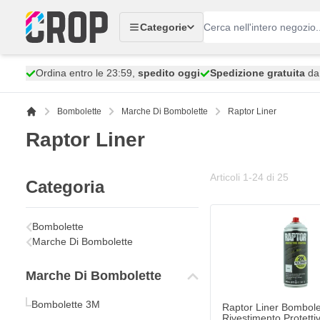
Salta al contenuto
Categorie
Ordina entro le 23:59,
spedito oggi
Spedizione gratuita
da 
Bombolette
Marche Di Bombolette
Raptor Liner
Raptor Liner
Articoli
1
-
24
di
25
Categoria
Bombolette
Marche Di Bombolette
Marche Di Bombolette
Bombolette 3M
Raptor Liner Bombole
Rivestimento Protetti