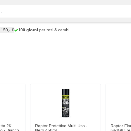
150,- €
100 giorni
per resi & cambi
tta 2K
Raptor Protettivo Multi Uso -
Raptor Fl
vo - Bianco
Nero 450ml
GRIGIO res