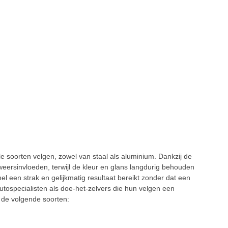
le soorten velgen, zowel van staal als aluminium. Dankzij de
eersinvloeden, terwijl de kleur en glans langdurig behouden
l een strak en gelijkmatig resultaat bereikt zonder dat een
utospecialisten als doe-het-zelvers die hun velgen een
n de volgende soorten: