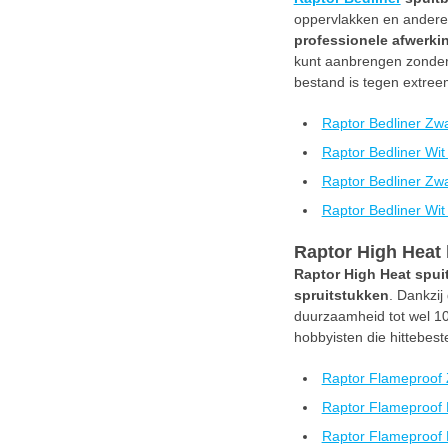
oppervlakken en andere
professionele afwerki
kunt aanbrengen zonder 
bestand is tegen extreem
Raptor Bedliner Zwa
Raptor Bedliner Wit
Raptor Bedliner Zwa
Raptor Bedliner Wit
Raptor High Heat 
Raptor High Heat spu
spruitstukken
. Dankzi
duurzaamheid tot wel 10
hobbyisten die hittebest
Raptor Flameproof 
Raptor Flameproof 
Raptor Flameproof 