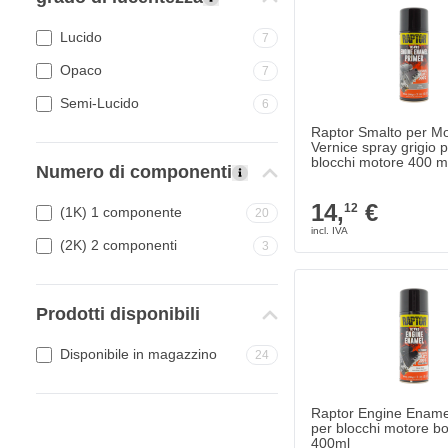
Lucido
7
Opaco
7
Semi-Lucido
6
Raptor Smalto per Mo
Vernice spray grigio 
blocchi motore 400 m
Numero di componenti
14,
€
12
(1K) 1 componente
20
(2K) 2 componenti
3
Prodotti disponibili
Disponibile in magazzino
24
Raptor Engine Enamel
per blocchi motore b
400ml