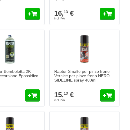
16,
€
13
er Bomboletta 2K
Raptor Smalto per pinze freno -
ccorsione Epossidico
Vernice per pinze freno NERO
SIDELINE spray 400ml
15,
€
13