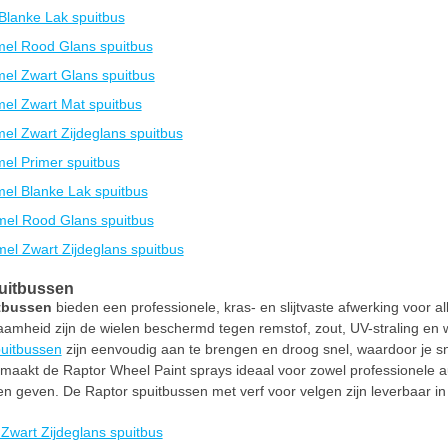
Blanke Lak spuitbus
el Rood Glans spuitbus
el Zwart Glans spuitbus
el Zwart Mat spuitbus
el Zwart Zijdeglans spuitbus
el Primer spuitbus
el Blanke Lak spuitbus
mel Rood Glans spuitbus
el Zwart Zijdeglans spuitbus
puitbussen
itbussen
bieden een professionele, kras- en slijtvaste afwerking voor al
amheid zijn de wielen beschermd tegen remstof, zout, UV-straling en w
puitbussen
zijn eenvoudig aan te brengen en droog snel, waardoor je sne
t maakt de Raptor Wheel Paint sprays ideaal voor zowel professionele a
en geven. De Raptor spuitbussen met verf voor velgen zijn leverbaar i
Zwart Zijdeglans spuitbus