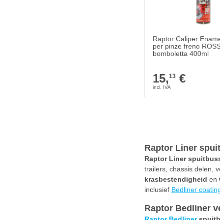
Raptor Caliper Ename
per pinze freno ROSS
bomboletta 400ml
15,
€
13
Raptor Liner spui
Raptor Liner spuitbus
trailers, chassis delen
krasbestendigheid
en
inclusief
Bedliner coatin
Raptor Bedliner v
Raptor Bedliner
spuit