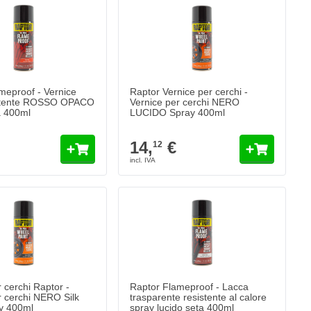
meproof - Vernice
Raptor Vernice per cerchi -
stente ROSSO OPACO
Vernice per cerchi NERO
a 400ml
LUCIDO Spray 400ml
14,
€
12
 cerchi Raptor -
Raptor Flameproof - Lacca
r cerchi NERO Silk
trasparente resistente al calore
y 400ml
spray lucido seta 400ml