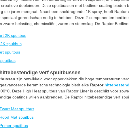
 creatieve doeleinden. Deze spuitbussen met bedliner coating bieden
ng
die jaren meegaat. Naast een sneldrogende 1K spray, heeft Raptor
speciaal gereedschap nodig te hebben. Deze 2-componenten bedliner 
 zware belasting, chemicaliën, zuren en steenslag. De Raptor Bedliner
rt 2K spuitbus
 2K spuitbus
rt spuitbus
 spuitbus
hittebestendige verf spuitbussen
itbussen
zijn ontwikkeld voor oppervlakken die hoge temperaturen ver
j geavanceerde keramische technologie biedt elke
Raptor
hittebestend
00°C. Deze High Heat spuitbus van Raptor Liner is geschikt voor zowel 
endige coatings willen aanbrengen. De Raptor hittebestendige verf spui
Zwart Mat spuitbus
Rood Mat spuitbus
Primer spuitbus