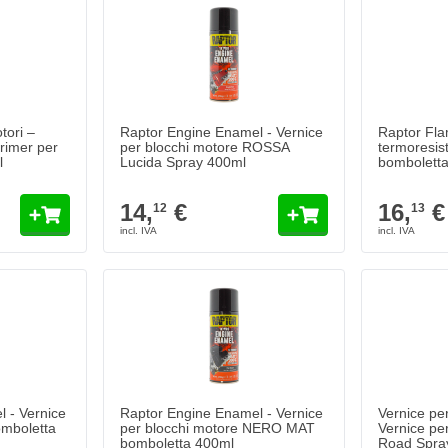
tori –
Raptor Engine Enamel - Vernice
Raptor Fla
primer per
per blocchi motore ROSSA
termoresi
l
Lucida Spray 400ml
bombolett
14,
€
16,
€
12
13
 - Vernice
Raptor Engine Enamel - Vernice
Vernice per
omboletta
per blocchi motore NERO MAT
Vernice pe
bomboletta 400ml
Road Spra