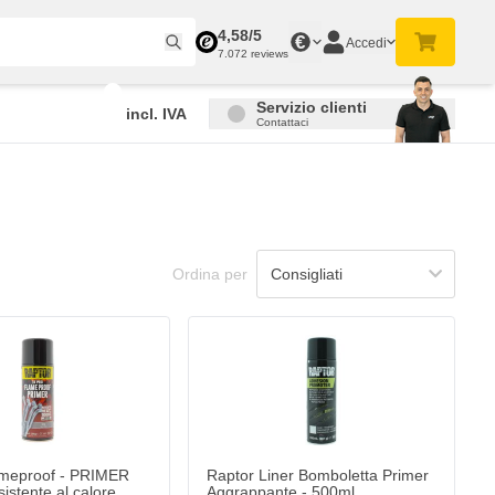
4,58/5
€
Accedi
7.072 reviews
Servizio clienti
incl. IVA
Contattaci
Ordina per
ameproof - PRIMER
Raptor Liner Bomboletta Primer
istente al calore
Aggrappante - 500ml