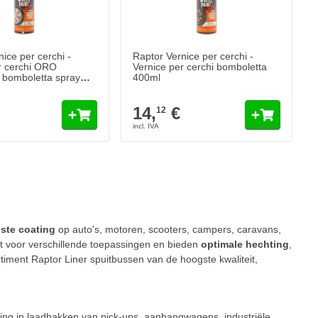
ice per cerchi -
Raptor Vernice per cerchi -
r cerchi ORO
Vernice per cerchi bomboletta
omboletta spray
400ml
14,
€
12
eggendo la pagina
ste coating
op auto's, motoren, scooters, campers, caravans,
kt voor verschillende toepassingen en bieden
optimale hechting
,
rtiment Raptor Liner spuitbussen van de hoogste kwaliteit,
oating in laadbakken van pick-ups, aanhangwagens, industriële