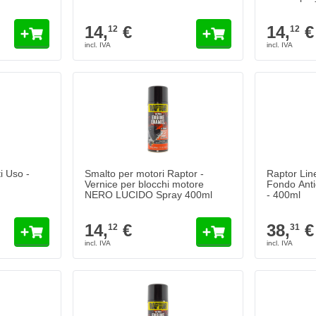
14,
€
14,
€
12
12
i Uso -
Smalto per motori Raptor -
Raptor Lin
Vernice per blocchi motore
Fondo Anti
NERO LUCIDO Spray 400ml
- 400ml
14,
€
38,
€
12
31