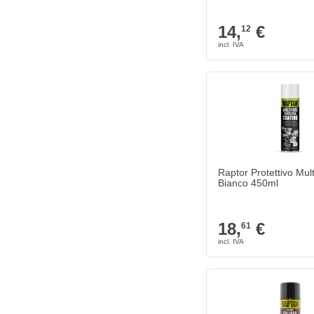
14,
€
12
Raptor Protettivo Mult
Bianco 450ml
18,
€
61