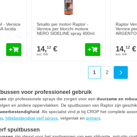
l - Vernice
Smalto per motori Raptor -
Raptor Vern
A lucida
Vernice per blocchi motore
Vernice pe
NERO SIDELINE spray 400ml
ARGENTO b
400ml
14,
€
14,
€
12
12
1
2
Attualmente stai l
Pagina
tbussen voor professioneel gebruik
sen
zijn professionele sprays die zorgen voor een
duurzame en robuu
, velgen en andere oppervlakken. De spuitbussen van Raptor zijn geschi
weerbestendigheid
. Als specialist vind je bij CROP het complete asso
gs
,
hittebestendige verf sprays
, velgenlak en
primers
.
erf spuitbussen
bussen
zijn ideaal voor het aanbrengen van een slijtvaste, anti-slip c