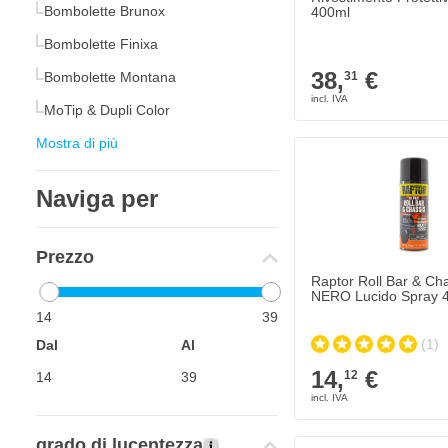
Bombolette Brunox
400ml
Bombolette Finixa
38,
€
Bombolette Montana
31
MoTip & Dupli Color
Mostra di più
Naviga per
Prezzo
Raptor Roll Bar & Cha
NERO Lucido Spray 
14
39
(1)
Dal
Al
14,
€
12
grado di lucentezza