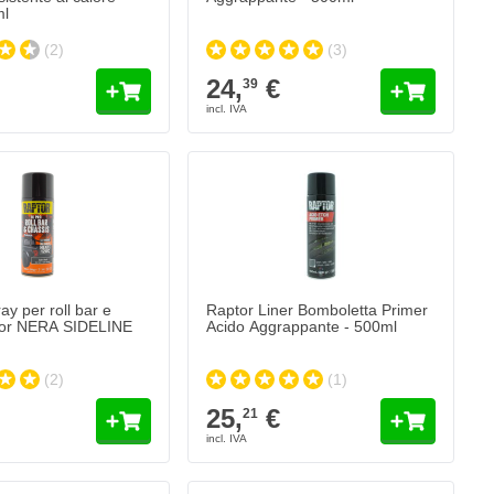
ml
(2)
(3)
24,
€
39
ay per roll bar e
Raptor Liner Bomboletta Primer
ptor NERA SIDELINE
Acido Aggrappante - 500ml
(2)
(1)
25,
€
21