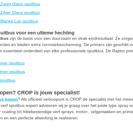
 Zwart Glans spuitbus
Zilver Glans spuitbus
 Blanke Lak spuitbus
puitbus voor een ultieme hechting
itbus
zijn de basis voor een duurzaam en strak eindresultaat. Ze zorg
ecties en bieden extra corrosiebescherming. De primers zijn geschikt 
 essentieel onderdeel van elke professionele spuitklus. De Raptor prim
imer spuitbus
imer spuitbus
spuitbus
open? CROP is jouw specialist!
us kopen
? Als officieel verkoopunt is CROP de specialist met het mee
s verf spuitbus expert adviseren wij je graag over het juiste type spray v
 coating tot hittebestendige verf sprays, motor-, velgenlakken en prim
en een perfecte afwerking te realiseren.