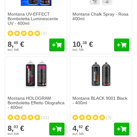
Montana UV-EFFECT
Montana Chalk Spray - Rosa
Bomboletta Luminescente
400ml
UV - 400ml
(3)
8,
€
10,
€
49
38
Montana HOLOGRAM
Montana BLACK 9001 Black
Bomboletta Effetto Olografica
- 400ml
- 400ml
(12)
(3)
8,
€
4,
€
03
92