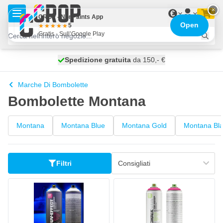
Salta al contenuto
×
€
CROP - NonPaints App
Open
5
Gratis - Sull’Google Play
Spedizione gratuita
100 giorni
spedito domani
da 150,- €
Marche Di Bombolette
Bombolette Montana
Montana
Montana Blue
Montana Gold
Montana Bl
Filtri