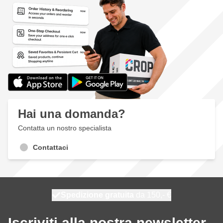
Hai una domanda?
Contatta un nostro specialista
Contattaci
Spedizione gratuita
100 giorni
spedito oggi
da 150,- €
Iscriviti alla nostra newsletter