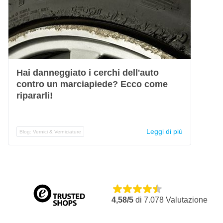
Hai danneggiato i cerchi dell'auto
contro un marciapiede? Ecco come
ripararli!
Leggi di più
Blog: Vernici & Verniciature
4,58/5
di
7.078
Valutazione