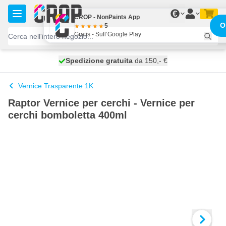
Salta al contenuto
€
CROP - NonPaints App
O
5
Gratis - Sull’Google Play
Spedizione gratuita
100 giorni
spedito oggi
da 150,- €
Vernice Trasparente 1K
Raptor Vernice per cerchi - Vernice per
cerchi bomboletta 400ml