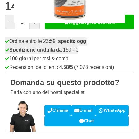
14,
€
12
incl. IVA
Quantità
Aggiungi al Carrello
Ordina entro le 23:59,
spedito oggi
Spedizione gratuita
da 150,- €
100 giorni
per resi & cambi
Recensioni dei clienti:
4,58/5
(7.078 recensioni)
Domanda su questo prodotto?
Parla con uno dei nostri specialisti
Chiama
E-mail
WhatsApp
Chat