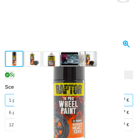
View larger image
View larger image
View larger image
View larger image
View larger image
+3
Spedito oggi
Scegli un numero
12
1 pezzo
14,
€
69
6 pezzi
13,
€
RISPARMIA IL 3%
pz
41
12 pezzi
13,
€
RISPARMIA IL 5%
pz