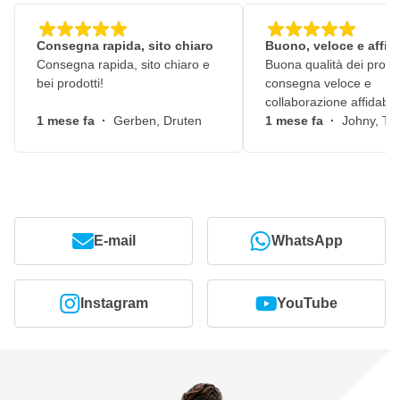
Consegna rapida, sito chiaro
Buono, veloce e affid
Consegna rapida, sito chiaro e
Buona qualità dei prodot
bei prodotti!
consegna veloce e
collaborazione affidabile
1 mese fa
·
Gerben, Druten
1 mese fa
·
Johny, Ti
E-mail
WhatsApp
Instagram
YouTube