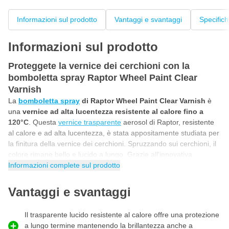
Informazioni sul prodotto
Vantaggi e svantaggi
Specific
Informazioni sul prodotto
Proteggete la vernice dei cerchioni con la
bomboletta spray Raptor Wheel Paint Clear
Varnish
La
bomboletta spray
di Raptor Wheel Paint Clear Varnish
è
una
vernice ad alta lucentezza
resistente al calore fino a
120°C
. Questa
vernice trasparente
aerosol di Raptor, resistente
al calore e ad alta lucentezza, è stata appositamente studiata per
la finitura della vernice dei cerchioni. Spruzzando sui cerchioni, il
colore rimane bello e lucido a lungo. Grazie all'innovativa
tecnologia delle resine ceramiche, la
Informazioni complete sul prodotto
vernice trasparente
Raptor
Wheel Paint è
cinque volte più resistente di una normale
vernice
e offre un'eccellente resistenza ai danni da impatto, al
Vantaggi e svantaggi
calore, alle schegge di pietra, alla polvere dei freni e alla
corrosione.
Il trasparente lucido resistente al calore offre una protezione
a lungo termine mantenendo la brillantezza anche a
Protezione di lunga durata contro il calore e la polvere