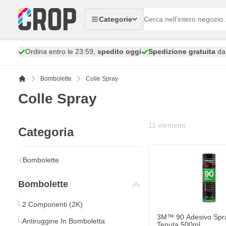
Salta al contenuto
Categorie
Ordina entro le 23:59,
spedito oggi
Spedizione gratuita
da 
Bombolette
Colle Spray
Colle Spray
11
elementi
Categoria
Bombolette
Bombolette
2 Componenti (2K)
3M™ 90 Adesivo Spra
Antiruggine In Bomboletta
Tenuta 500ml