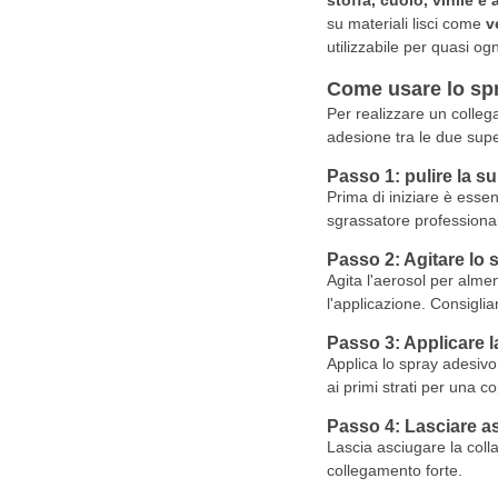
stoffa, cuoio, vinile e 
su materiali lisci come
v
utilizzabile per quasi ogn
Come usare lo spr
Per realizzare un colleg
adesione tra le due supe
Passo 1: pulire la su
Prima di iniziare è esse
sgrassatore professional
Passo 2: Agitare lo 
Agita l'aerosol per alme
l'applicazione. Consigli
Passo 3: Applicare l
Applica lo spray adesivo 
ai primi strati per una 
Passo 4: Lasciare a
Lascia asciugare la colla
collegamento forte.