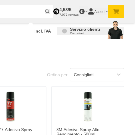
4,58/5
€
Accedi
7.072 reviews
Servizio clienti
incl. IVA
Contattaci
Ordina per
77 Adesivo Spray
3M Adesivo Spray Alto
Rendimento - 500ml