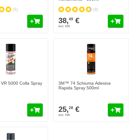
(6)
(8)
38,
€
49
R 5000 Colla Spray
3M™ 74 Schiuma Adesiva
Rapida Spray 500ml
25,
€
28