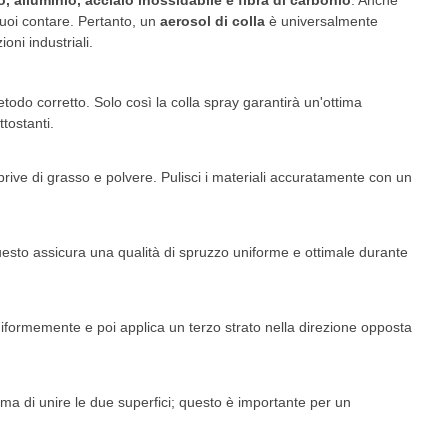
lo, alluminio, acciaio inossidabile e fibra di carbonio
. Anche
puoi contare. Pertanto, un
aerosol di colla
è universalmente
oni industriali.
todo corretto. Solo così la colla spray garantirà un'ottima
tostanti.
prive di grasso e polvere. Pulisci i materiali accuratamente con un
uesto assicura una qualità di spruzzo uniforme e ottimale durante
 uniformemente e poi applica un terzo strato nella direzione opposta
rima di unire le due superfici; questo è importante per un