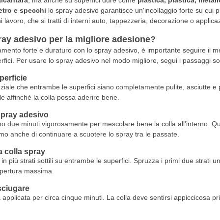
alcantara
, ma anche su superfici dure come
plastica, plastica, metal
etro e specchi
lo spray adesivo garantisce un'incollaggio forte su cui 
i lavoro, che si tratti di interni auto, tappezzeria, decorazione o applicazi
ay adesivo per la migliore adesione?
amento forte e duraturo con lo spray adesivo, è importante seguire il me
rfici. Per usare lo spray adesivo nel modo migliore, segui i passaggi sot
perficie
nziale che entrambe le superfici siano completamente pulite, asciutte e 
e affinché la colla possa aderire bene.
spray adesivo
no due minuti vigorosamente per mescolare bene la colla all'interno. Q
amo anche di continuare a scuotere lo spray tra le passate.
a colla spray
in più strati sottili su entrambe le superfici. Spruzza i primi due strati
copertura massima.
sciugare
 applicata per circa cinque minuti. La colla deve sentirsi appiccicosa p