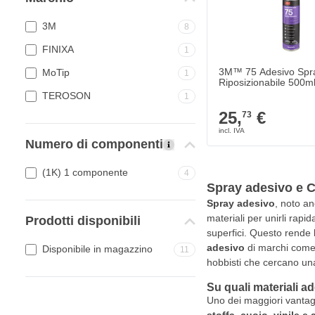
3M
8
FINIXA
1
3M™ 75 Adesivo Spr
MoTip
1
Riposizionabile 500m
TEROSON
1
25,
€
73
Numero di componenti
(1K) 1 componente
4
Spray adesivo e Co
Spray adesivo
, noto 
materiali per unirli rap
Prodotti disponibili
superfici. Questo rende l
adesivo
di marchi come 3
Disponibile in magazzino
11
hobbisti che cercano una
Su quali materiali a
Uno dei maggiori vantaggi