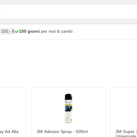
150,- €
100 giorni
per resi & cambi
y Ad Alta
3M Adesivo Spray - 500ml
3M Super 
Universale