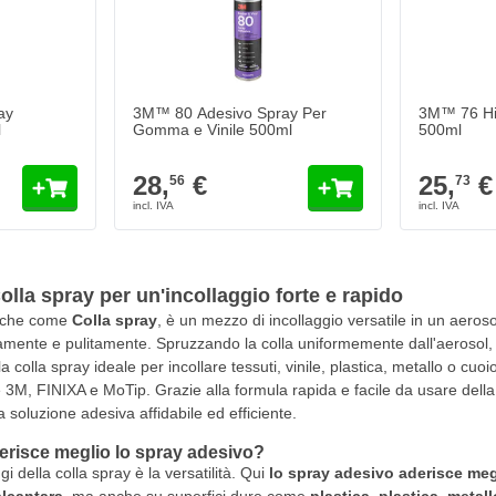
ay
3M™ 80 Adesivo Spray Per
3M™ 76 Hi
l
Gomma e Vinile 500ml
500ml
28,
€
25,
€
56
73
lla spray per un'incollaggio forte e rapido
anche come
Colla spray
, è un mezzo di incollaggio versatile in un aeroso
idamente e pulitamente. Spruzzando la colla uniformemente dall'aerosol, 
a colla spray ideale per incollare tessuti, vinile, plastica, metallo o c
M, FINIXA e MoTip. Grazie alla formula rapida e facile da usare della co
 soluzione adesiva affidabile ed efficiente.
derisce meglio lo spray adesivo?
 della colla spray è la versatilità. Qui
lo spray adesivo aderisce megli