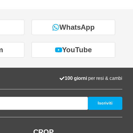
WhatsApp
m
YouTube
100 giorni
per resi & cambi
Iscriviti
i
CROP