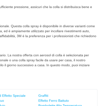
iciente pressione, assicuri che la colla si distribuisca bene e
?
ionale. Questa colla spray è disponibile in diverse varianti come
 ed è ampiamente utilizzato per incollare rivestimenti auto,
'affidabilità, 3M è la preferenza per i professionisti che richiedono
io. La nostra offerta con aerosol di colla è selezionata per
onale o una colla spray facile da usare per casa, il nostro
ilo il giorno successivo a casa. In questo modo, puoi iniziare
 Effetto Speciale
Graffiti
luo
Effetto Ferro Battuto
Buio
Bombolette Alta Temperatura