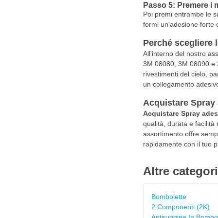
Passo 5: Premere i m
Poi premi entrambe le su
formi un'adesione forte
Perché scegliere 
All'interno del nostro as
3M 08080, 3M 08090 e 3M 
rivestimenti del cielo, pa
un collegamento adesivo
Acquistare Spray
Acquistare Spray adesi
qualità, durata e facilit
assortimento offre sempre
rapidamente con il tuo p
Altre categor
Bombolette
2 Componenti (2K)
Antiruggine In Bombo