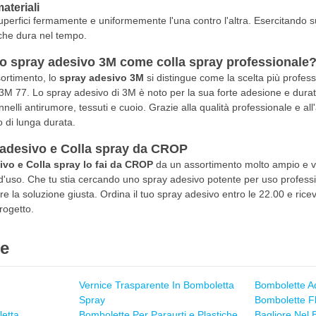
ateriali
perfici fermamente e uniformemente l'una contro l'altra. Esercitando suff
 che dura nel tempo.
lo spray adesivo 3M come colla spray professionale
sortimento, lo
spray adesivo 3M
si distingue come la scelta più profess
77. Lo spray adesivo di 3M è noto per la sua forte adesione e durata,
nnelli antirumore, tessuti e cuoio. Grazie alla qualità professionale e all
 di lunga durata.
 adesivo e Colla spray da CROP
vo e Colla spray lo fai da CROP
da un assortimento molto ampio e var
à d'uso. Che tu stia cercando uno spray adesivo potente per uso professi
 la soluzione giusta. Ordina il tuo spray adesivo entro le 22.00 e ricev
rogetto.
ie
Vernice Trasparente In Bomboletta
Bombolette Ad
Spray
Bombolette F
letta
Bombolette Per Paraurti e Plastiche
Bagliore Nel 