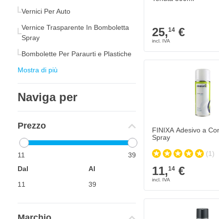
Vernici Per Auto
Vernice Trasparente In Bomboletta
25,
€
14
Spray
Bombolette Per Paraurti e Plastiche
Mostra di più
Naviga per
Prezzo
FINIXA Adesivo a Con
Spray
(1)
11
39
11,
€
Dal
Al
14
Marchio