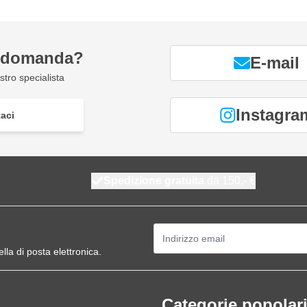
a domanda?
E-mail
tro specialista
Instagra
aci
Spedizione gratuita
da 150,- €
Indirizzo email
ella di posta elettronica.
Categorie popolar