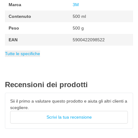
essendo facile da rimuovere e riposizionare.
Marca
3M
Caratteristiche della colla spray riposizionabile 3M 75
Contenuto
500 ml
Spruzzo regolabile
Peso
500 g
Non sanguina, non lascia macchie
EAN
5900422098522
Non si affloscia
Categoria
Bombolette 3M
Tutte le specifiche
Adatto per superfici delicate
Asciugatura trasparente
Resistente alle pieghe
Si attacca
Recensioni dei prodotti
Sii il primo a valutare questo prodotto e aiuta gli altri clienti a
scegliere.
Scrivi la tua recensione