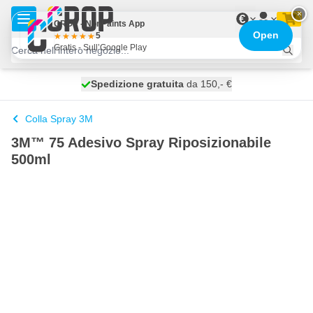
Salta al contenuto
×
€
CROP - NonPaints App
Open
5
Gratis - Sull’Google Play
Spedizione gratuita
100 giorni
spedito domani
da 150,- €
Colla Spray 3M
3M™ 75 Adesivo Spray Riposizionabile
500ml