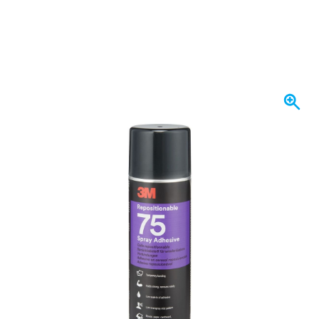
Spedito domani
25,
€
73
incl. IVA
Quantità
Aggiungi al Carrello
Ordina entro le 23:59,
spedito domani
Spedizione gratuita
da 150,- €
100 giorni
per resi & cambi
Recensioni dei clienti:
4,58/5
(7.078 recensioni)