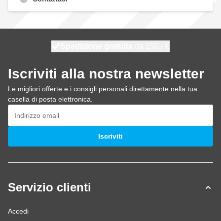
Spedizione gratuita
100 giorni
spedito domani
da 150,- €
Iscriviti alla nostra newsletter
Le migliori offerte e i consigli personali direttamente nella tua
casella di posta elettronica.
Indirizzo email
Iscriviti
Servizio clienti
Accedi