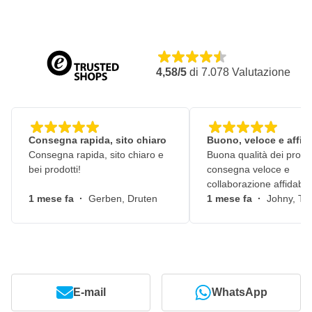
4,58/5
di
7.078
Valutazione
Consegna rapida, sito chiaro
Buono, veloce e affid
Consegna rapida, sito chiaro e
Buona qualità dei prodot
bei prodotti!
consegna veloce e
collaborazione affidabile
1 mese fa
·
Gerben, Druten
1 mese fa
·
Johny, Ti
E-mail
WhatsApp