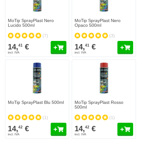
MoTip SprayPlast Nero
MoTip SprayPlast Nero
Lucido 500ml
Opaco 500ml
(7)
(3)
14,
€
14,
€
41
41
MoTip SprayPlast Blu 500ml
MoTip SprayPlast Rosso
500ml
(1)
(1)
14,
€
14,
€
42
42