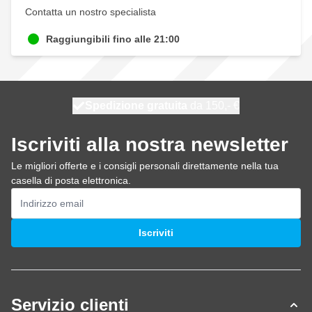
Contatta un nostro specialista
Raggiungibili fino alle 21:00
Spedizione gratuita
100 giorni
spedito oggi
da 150,- €
Iscriviti alla nostra newsletter
Le migliori offerte e i consigli personali direttamente nella tua
casella di posta elettronica.
Indirizzo email
Iscriviti
Servizio clienti