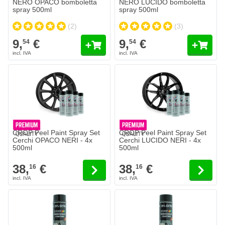
NERO OPACO bomboletta
NERO LUCIDO bomboletta
spray 500ml
spray 500ml
(2)
(3)
9,
€
9,
€
54
54
Il prezzo dipende dalle opzioni scelte nella pagina del prodotto.
Il prezzo dipende dalle opzioni sc
CROP Peel Paint Spray Set
CROP Peel Paint Spray Set
Cerchi OPACO NERI - 4x
Cerchi LUCIDO NERI - 4x
500ml
500ml
38,
€
38,
€
16
16