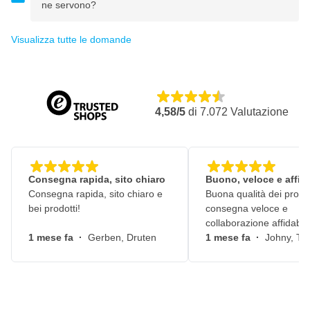
ne servono?
Visualizza tutte le domande
4,58/5
di
7.072
Valutazione
Consegna rapida, sito chiaro
Buono, veloce e affid
Consegna rapida, sito chiaro e
Buona qualità dei prodot
bei prodotti!
consegna veloce e
collaborazione affidabile
1 mese fa
·
Gerben, Druten
1 mese fa
·
Johny, Ti