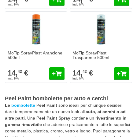
MoTip SprayPlast Arancione
MoTip SprayPlast
500ml
Trasparente 500ml
14,
€
14,
€
42
42
Peel Paint bombolette per auto e cerchi
Le
bombolette
Peel Paint
sono ideali per chiunque desideri
dare temporaneamente un nuovo look all'
auto, ai cerchi o ad
altre parti
. Una
Peel Paint Spray
contiene un
rivestimento in
gomma rimovibile
che aderisce praticamente a tutte le superfici
come metallo, plastica, cromo, vetro e legno. Puoi paragonare la