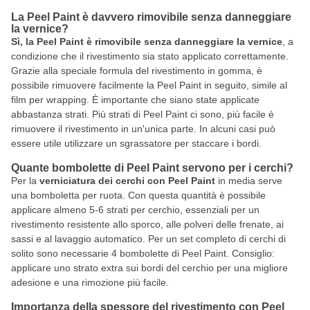
La Peel Paint è davvero rimovibile senza danneggiare
la vernice?
Sì, la Peel Paint è rimovibile senza danneggiare la vernice
, a
condizione che il rivestimento sia stato applicato correttamente.
Grazie alla speciale formula del rivestimento in gomma, è
possibile rimuovere facilmente la Peel Paint in seguito, simile al
film per wrapping. È importante che siano state applicate
abbastanza strati. Più strati di Peel Paint ci sono, più facile è
rimuovere il rivestimento in un'unica parte. In alcuni casi può
essere utile utilizzare un sgrassatore per staccare i bordi.
Quante bombolette di Peel Paint servono per i cerchi?
Per la
verniciatura dei cerchi con Peel Paint
in media serve
una bomboletta per ruota. Con questa quantità è possibile
applicare almeno 5-6 strati per cerchio, essenziali per un
rivestimento resistente allo sporco, alle polveri delle frenate, ai
sassi e al lavaggio automatico. Per un set completo di cerchi di
solito sono necessarie 4 bombolette di Peel Paint. Consiglio:
applicare uno strato extra sui bordi del cerchio per una migliore
adesione e una rimozione più facile.
Importanza della spessore del rivestimento con Peel