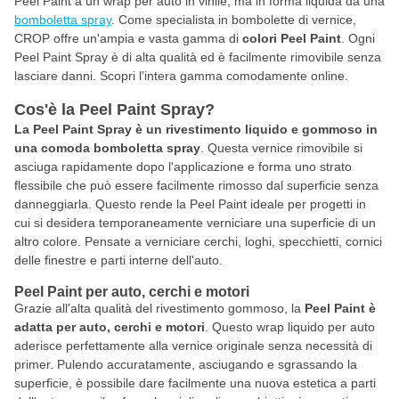
Peel Paint a un wrap per auto in vinile, ma in forma liquida da una
bomboletta spray
. Come specialista in bombolette di vernice,
CROP offre un'ampia e vasta gamma di
colori Peel Paint
. Ogni
Peel Paint Spray è di alta qualità ed è facilmente rimovibile senza
lasciare danni. Scopri l'intera gamma comodamente online.
Cos'è la Peel Paint Spray?
La Peel Paint Spray è un rivestimento liquido e gommoso in
una comoda bomboletta spray
. Questa vernice rimovibile si
asciuga rapidamente dopo l'applicazione e forma uno strato
flessibile che può essere facilmente rimosso dal superficie senza
danneggiarla. Questo rende la Peel Paint ideale per progetti in
cui si desidera temporaneamente verniciare una superficie di un
altro colore. Pensate a verniciare cerchi, loghi, specchietti, cornici
delle finestre e parti interne dell'auto.
Peel Paint per auto, cerchi e motori
Grazie all'alta qualità del rivestimento gommoso, la
Peel Paint è
adatta per auto, cerchi e motori
. Questo wrap liquido per auto
aderisce perfettamente alla vernice originale senza necessità di
primer. Pulendo accuratamente, asciugando e sgrassando la
superficie, è possibile dare facilmente una nuova estetica a parti