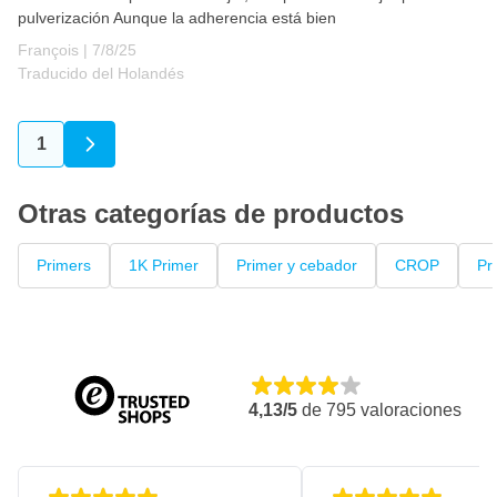
pulverización Aunque la adherencia está bien
7 de agosto de 2025
François |
7/8/25
Traducido del Holandés
1
Actualmente estás leyendo página
Otras categorías de productos
Primers
1K Primer
Primer y cebador
CROP
Pr
4,13/5
de
795
valoraciones