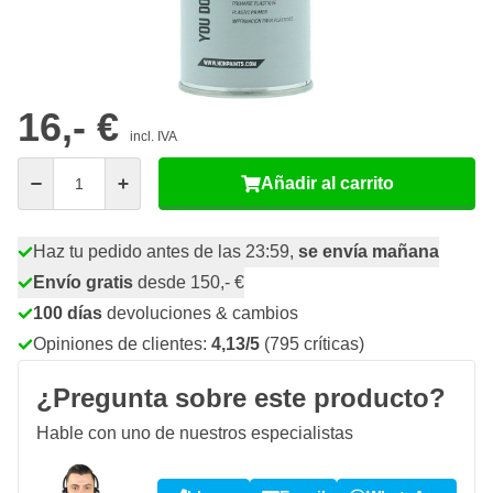
20
18 unidades
15,
€
GUARDAR 5%
p/ud
71
24 unidades
14,
€
GUARDAR 8%
p/ud
16,- €
incl. IVA
Cantidad
Añadir al carrito
Haz tu pedido antes de las 23:59,
se envía mañana
Envío gratis
desde 150,- €
100 días
devoluciones & cambios
Opiniones de clientes:
4,13/5
(795 críticas)
¿Pregunta sobre este producto?
Hable con uno de nuestros especialistas