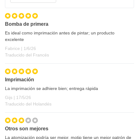
Tiempo de secado
Secado al polvo después de 5 a 10 minutos a 20°C
Pintable tras 10 minutos a 20°C
Bomba de primera
Es ideal como imprimación antes de pintar; un producto
excelente
1 de junio de 2026
Fabrice |
1/6/26
Traducido del Francés
Imprimación
La imprimación se adhiere bien; entrega rápida
17 de mayo de 2026
Gijs |
17/5/26
Traducido del Holandés
Otros son mejores
La atomización podría ser mejor, motip tiene un mejor patrón de