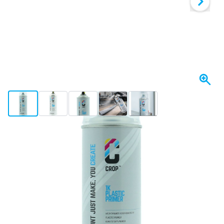
View larger image
View larger image
View larger image
View larger image
View larger image
+3
Se envía mañana
Elija un número
1 unidad
16,- €
68
6 unidades
15,
€
GUARDAR 2%
p/ud
35
12 unidades
15,
€
GUARDAR 4%
p/ud