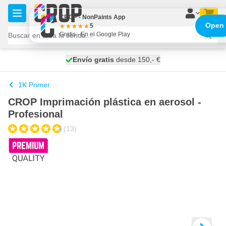
Ir al contenido
CROP - NonPaints App
Open
5
Gratis - En el Google Play
100 días
Envío gratis
desde 150,- €
se envía mañana
1K Primer
CROP Imprimación plástica en aerosol -
Profesional
(13)