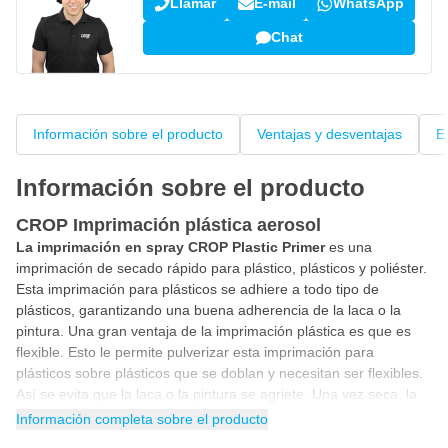
Llamar
E-mail
WhatsApp
Chat
Información sobre el producto
Ventajas y desventajas
E
Información sobre el producto
CROP Imprimación plástica aerosol
La imprimación en spray CROP Plastic Primer
es una
imprimación de secado rápido para plástico, plásticos y poliéster.
Esta imprimación para plásticos se adhiere a todo tipo de
plásticos, garantizando una buena adherencia de la laca o la
pintura. Una gran ventaja de la imprimación plástica es que es
flexible. Esto le permite pulverizar esta imprimación para
plásticos sobre plásticos que se doblan y necesitan ser flexibles.
Así se evita que la laca o la pintura se agriete. Una vez seca, la
imprimación plástica se puede pintar con laca 1K y 2K o con una
Información completa sobre el producto
masilla de imprimación.