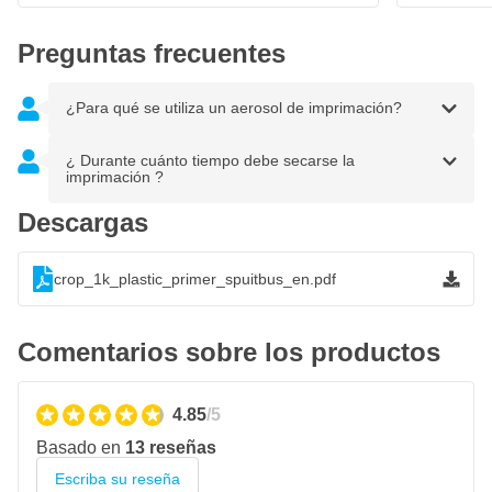
Transparente con un ligero brillo plateado
Preguntas frecuentes
Se puede pintar con pinturas de uno y dos componentes
Puede utilizarse en
¿Para qué se utiliza un aerosol de imprimación?
BS
¿ Durante cuánto tiempo debe secarse la
Laminado EP
imprimación ?
PA
Descargas
PBTP
PC
crop_1k_plastic_primer_spuitbus_en.pdf
POM
PP/EPDM
Comentarios sobre los productos
PPO
PUR duro
4.85
/5
PUR blando
Basado en
13 reseñas
PVC
Escriba su reseña